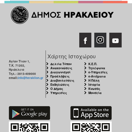
Χάρτης Ιστοχώρου
Αγίου Τίτου 1,
Δελτία Τύπου
Κ.Ε.Π.
Τ.Κ. 71202,
Ανακοινώσεις
Τηλέφωνα
Ηράκλειο
Διαγωνισμοί
e-Υπηρεσίες
Τηλ.: 2813-409000
Προσλήψεις
e-Αιτήματα
email:
info@heraklion.gr
Διαβουλεύσεις
Η Πόλη
Εκδηλώσεις
Ιστορία
Ο Δήμος
Κνωσός
Υπηρεσίες
Μουσεία