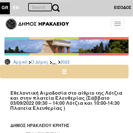
GR
EN
ΕΙΣΟΔΟΣ
Ο
Toggle
ΔΗΜΟΣ
navigati
Δελτία
Τύπου
Αρχείο
...
Αρχική
Ο Δήμος
2022
2026
2025
2024
2023
Εθελοντική Αιμοδοσία στο αίθριο της Λότζια
και στην πλατεία Ελευθερίας (Σάββατο
2022
03/09/2022 09:30 – 14:00 Λότζια και 10:00-14:30
2021
Πλατεία Ελευθερίας )
2020
2019
ΔΗΜΟΣ ΗΡΑΚΛΕΙΟΥ ΚΡΗΤΗΣ