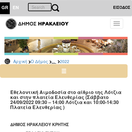
GR
EN
ΕΙΣΟΔΟΣ
Ο
Toggle
ΔΗΜΟΣ
navigati
Δελτία
Τύπου
Αρχείο
...
Αρχική
Ο Δήμος
2022
2026
2025
2024
2023
Εθελοντική Αιμοδοσία στο αίθριο της Λότζια
και στην πλατεία Ελευθερίας (Σάββατο
2022
24/09/2022 09:30 – 14:00 Λότζια και 10:00-14:30
2021
Πλατεία Ελευθερίας )
2020
2019
ΔΗΜΟΣ ΗΡΑΚΛΕΙΟΥ ΚΡΗΤΗΣ