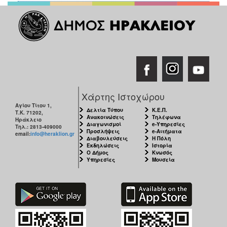
Χάρτης Ιστοχώρου
Αγίου Τίτου 1,
Δελτία Τύπου
Κ.Ε.Π.
Τ.Κ. 71202,
Ανακοινώσεις
Τηλέφωνα
Ηράκλειο
Διαγωνισμοί
e-Υπηρεσίες
Τηλ.: 2813-409000
Προσλήψεις
e-Αιτήματα
email:
info@heraklion.gr
Διαβουλεύσεις
Η Πόλη
Εκδηλώσεις
Ιστορία
Ο Δήμος
Κνωσός
Υπηρεσίες
Μουσεία