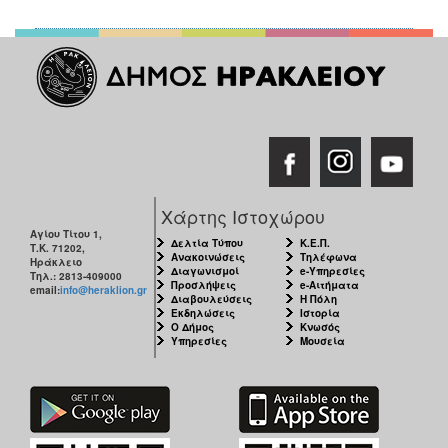
Χάρτης Ιστοχώρου
Αγίου Τίτου 1,
Δελτία Τύπου
Κ.Ε.Π.
Τ.Κ. 71202,
Ανακοινώσεις
Τηλέφωνα
Ηράκλειο
Διαγωνισμοί
e-Υπηρεσίες
Τηλ.: 2813-409000
Προσλήψεις
e-Αιτήματα
email:
info@heraklion.gr
Διαβουλεύσεις
Η Πόλη
Εκδηλώσεις
Ιστορία
Ο Δήμος
Κνωσός
Υπηρεσίες
Μουσεία