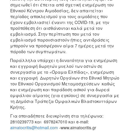
σημειωθεί ότι έπειτα από σχετική ενημέρωση του
Εθνικού Κέντρου Αιμοδοσίας, δεν απαιτείται
περίοδος αποκλεισμού για τους αιμοδότες που
έχουν εμβολιαστεί έναντι της COVID-19, με την
προϋπόθεση ότι αισθάνονται καλά μετά τον
εμβολιασμό. Στην περίπτωση που μετά τον
εμβολιασμό παρουσιαστούν ήπιες αντιδράσεις
μπορούν να προσφέρουν αίμα 7 ημέρες μετά την
πάροδο των συμπτωμάτων.
Παράλληλα υπάρχει η δυνατότητα για ενημέρωση
και εγγραφή δωρητών μυελού των οστών σε
συνεργασία με το «Όραμα Ελπίδας», ενημέρωση
και εγγραφή Δωρητών Οργάνων στο Εθνικό Μητρώο
του Εθνικού Οργανισμού Μεταμοσχεύσεων καθώς
και ενημέρωση και παράδοση ασκού για δωρεά
ομφάλιου αίματος (για εγκύους) σε συνεργασία με
τη Δημόσια Τράπεζα Ομφαλικών Βλαστοκυττάρων
Κρήτης.
Για οποιαδήποτε διευκρίνιση στα τηλέφωνα:
2810239773 και 6978247010 και e-mail:
aimatocritis@hotmail.com
-www.aimatocritis.gr