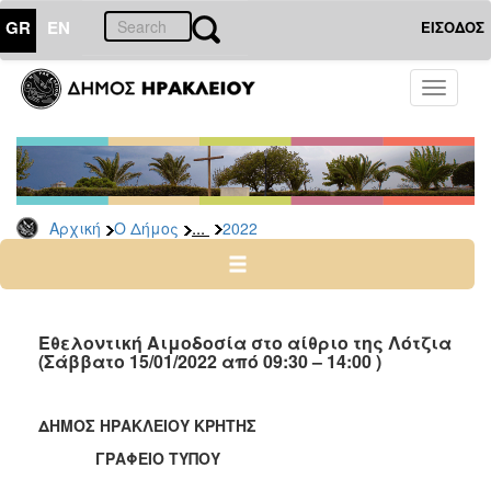
GR
EN
ΕΙΣΟΔΟΣ
Ο
Toggle
ΔΗΜΟΣ
navigati
Δελτία
Τύπου
Αρχείο
...
Αρχική
Ο Δήμος
2022
2026
2025
2024
2023
Εθελοντική Αιμοδοσία στο αίθριο της Λότζια
(Σάββατο 15/01/2022 από 09:30 – 14:00 )
2022
2021
ΔΗΜΟΣ ΗΡΑΚΛΕΙΟΥ ΚΡΗΤΗΣ
2020
ΓΡΑΦΕΙΟ ΤΥΠΟΥ
2019