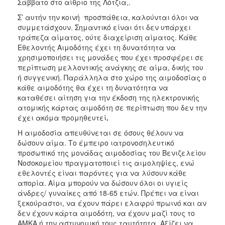
Σάββατο στο αίθριο της Λότζια,.
Σ’ αυτήν την κοινή προσπάθεια, καλούνται όλοι να
συμμετάσχουν. Σημαντικό είναι ότι δεν υπάρχει
τράπεζα αίματος, ούτε διαχείριση αίματος. Κάθε
Εθελοντής Αιμοδότης έχει τη δυνατότητα να
χρησιμοποιήσει τις μονάδες που έχει προσφέρει σε
περίπτωση μελλοντικής ανάγκης σε αίμα, δικής του
ή συγγενική. Παράλληλα στο χώρο της αιμοδοσίας ο
κάθε αιμοδότης θα έχει τη δυνατότητα να
καταθέσει αίτηση για την έκδοση της ηλεκτρονικής
ατομικής κάρτας αιμοδότη σε περίπτωση που δεν την
έχει ακόμα προμηθευτεί
.
Η αιμοδοσία απευθύνεται σε όσους θέλουν να
δώσουν αίμα. Το έμπειρο ιατρονοσηλευτικό
προσωπικό της μονάδας αιμοδοσίας του Βενιζελείου
Νοσοκομείου πραγματοποιεί τις αιμοληψίες, ενώ
εθελοντές είναι παρόντες για να λύσουν κάθε
απορία. Αίμα μπορούν να δώσουν όλοι οι υγιείς
άνδρες/ γυναίκες από 18-65 ετών. Πρέπει να είναι
ξεκούραστοι, να έχουν πάρει ελαφρύ πρωινό και αν
δεν έχουν κάρτα αιμοδότη, να έχουν μαζί τους το
ΑΜΚΑ ή την αστυνομική τους ταυτότητα. Αξίζει να