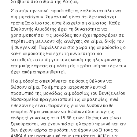
Σάββατο στο αίθριο της Λότζια,.
Σ’ αυτήν την κοινή προσπάθεια, καλούνται όλοι να
συμμετάσχουν. Σημαντικό είναι ότι δεν υπάρχει
τράπεζα αίματος, ούτε διαχείριση αίματος. Κάθε
Εθελοντής Αιμοδότης έχει τη δυνατότητα να
χρησιμοποιήσει τις μονάδες που έχει προσφέρει σε
περίπτωση μελλοντικής ανάγκης σε αίμα, δικής του
ή συγγενική. Παράλληλα στο χώρο της αιμοδοσίας ο
κάθε αιμοδότης θα έχει τη δυνατότητα να
καταθέσει αίτηση για την έκδοση της ηλεκτρονικής
ατομικής κάρτας αιμοδότη σε περίπτωση που δεν την
έχει ακόμα προμηθευτεί
.
Η αιμοδοσία απευθύνεται σε όσους θέλουν να
δώσουν αίμα. Το έμπειρο ιατρονοσηλευτικό
προσωπικό της μονάδας αιμοδοσίας του Βενιζελείου
Νοσοκομείου πραγματοποιεί τις αιμοληψίες, ενώ
εθελοντές είναι παρόντες για να λύσουν κάθε
απορία. Αίμα μπορούν να δώσουν όλοι οι υγιείς
άνδρες/ γυναίκες από 18-65 ετών. Πρέπει να είναι
ξεκούραστοι, να έχουν πάρει ελαφρύ πρωινό και αν
δεν έχουν κάρτα αιμοδότη, να έχουν μαζί τους το
ΑΜΚΑ ή την αστυνομική τους ταυτότητα. Αξίζει να