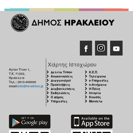
Χάρτης Ιστοχώρου
Αγίου Τίτου 1,
Δελτία Τύπου
Κ.Ε.Π.
Τ.Κ. 71202,
Ανακοινώσεις
Τηλέφωνα
Ηράκλειο
Διαγωνισμοί
e-Υπηρεσίες
Τηλ.: 2813-409000
Προσλήψεις
e-Αιτήματα
email:
info@heraklion.gr
Διαβουλεύσεις
Η Πόλη
Εκδηλώσεις
Ιστορία
Ο Δήμος
Κνωσός
Υπηρεσίες
Μουσεία