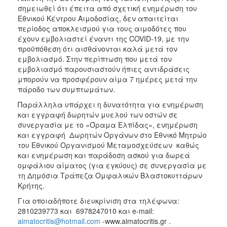
σημειωθεί ότι έπειτα από σχετική ενημέρωση του
Εθνικού Κέντρου Αιμοδοσίας, δεν απαιτείται
περίοδος αποκλεισμού για τους αιμοδότες που
έχουν εμβολιαστεί έναντι της COVID-19, με την
προϋπόθεση ότι αισθάνονται καλά μετά τον
εμβολιασμό. Στην περίπτωση που μετά τον
εμβολιασμό παρουσιαστούν ήπιες αντιδράσεις
μπορούν να προσφέρουν αίμα 7 ημέρες μετά την
πάροδο των συμπτωμάτων.
Παράλληλα υπάρχει η δυνατότητα για ενημέρωση
και εγγραφή δωρητών μυελού των οστών σε
συνεργασία με το «Όραμα Ελπίδας», ενημέρωση
και εγγραφή Δωρητών Οργάνων στο Εθνικό Μητρώο
του Εθνικού Οργανισμού Μεταμοσχεύσεων καθώς
και ενημέρωση και παράδοση ασκού για δωρεά
ομφάλιου αίματος (για εγκύους) σε συνεργασία με
τη Δημόσια Τράπεζα Ομφαλικών Βλαστοκυττάρων
Κρήτης.
Για οποιαδήποτε διευκρίνιση στα τηλέφωνα:
2810239773 και 6978247010 και e-mail:
aimatocritis@hotmail.com
-www.aimatocritis.gr .