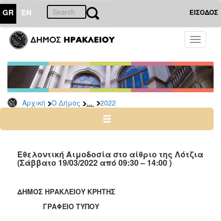
GR
EN
ΕΙΣΟΔΟΣ
Ο
Toggle
ΔΗΜΟΣ
navigati
Δελτία
Τύπου
Αρχείο
...
Αρχική
Ο Δήμος
2022
2026
2025
2024
2023
Εθελοντική Αιμοδοσία στο αίθριο της Λότζια
(Σάββατο 19/03/2022 από 09:30 – 14:00 )
2022
2021
ΔΗΜΟΣ ΗΡΑΚΛΕΙΟΥ ΚΡΗΤΗΣ
2020
ΓΡΑΦΕΙΟ ΤΥΠΟΥ
2019