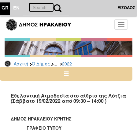
GR
EN
ΕΙΣΟΔΟΣ
Ο
Toggle
ΔΗΜΟΣ
navigati
Δελτία
Τύπου
Αρχείο
...
Αρχική
Ο Δήμος
2022
2026
2025
2024
2023
Εθελοντική Αιμοδοσία στο αίθριο της Λότζια
(Σάββατο 19/02/2022 από 09:30 – 14:00 )
2022
2021
ΔΗΜΟΣ ΗΡΑΚΛΕΙΟΥ ΚΡΗΤΗΣ
2020
ΓΡΑΦΕΙΟ ΤΥΠΟΥ
2019