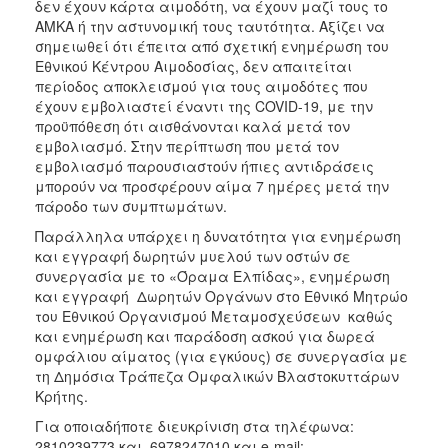
δεν έχουν κάρτα αιμοδότη, να έχουν μαζί τους το
ΑΜΚΑ ή την αστυνομική τους ταυτότητα. Αξίζει να
σημειωθεί ότι έπειτα από σχετική ενημέρωση του
Εθνικού Κέντρου Αιμοδοσίας, δεν απαιτείται
περίοδος αποκλεισμού για τους αιμοδότες που
έχουν εμβολιαστεί έναντι της COVID-19, με την
προϋπόθεση ότι αισθάνονται καλά μετά τον
εμβολιασμό. Στην περίπτωση που μετά τον
εμβολιασμό παρουσιαστούν ήπιες αντιδράσεις
μπορούν να προσφέρουν αίμα 7 ημέρες μετά την
πάροδο των συμπτωμάτων.
Παράλληλα υπάρχει η δυνατότητα για ενημέρωση
και εγγραφή δωρητών μυελού των οστών σε
συνεργασία με το «Όραμα Ελπίδας», ενημέρωση
και εγγραφή Δωρητών Οργάνων στο Εθνικό Μητρώο
του Εθνικού Οργανισμού Μεταμοσχεύσεων καθώς
και ενημέρωση και παράδοση ασκού για δωρεά
ομφάλιου αίματος (για εγκύους) σε συνεργασία με
τη Δημόσια Τράπεζα Ομφαλικών Βλαστοκυττάρων
Κρήτης.
Για οποιαδήποτε διευκρίνιση στα τηλέφωνα:
2810239773 και 6978247010 και e-mail: