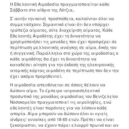
Η Εθελοντική Αιμοδοσία πραγματοποιείται κάθε
Σάββατο στο αίθριο της Λότζια,.
Σ’ αυτήν την κοινή προσπάθεια, καλούνται όλοι να
συμμετάσχουν. Σημαντικό είναι ότι δεν υπάρχει
τράπεζα αίματος, ούτε διαχείριση αίματος. Κάθε
Εθελοντής Αιμοδότης έχει τη δυνατότητα να
χρησιμοποιήσει τις μονάδες που έχει προσφέρει σε
περίπτωση μελλοντικής ανάγκης σε αίμα, δικής του
ή συγγενική. Παράλληλα στο χώρο της αιμοδοσίας ο
κάθε αιμοδότης θα έχει τη δυνατότητα να
καταθέσει αίτηση για την έκδοση της ηλεκτρονικής
ατομικής κάρτας αιμοδότη σε περίπτωση που δεν την
έχει ακόμα προμηθευτεί
.
Η αιμοδοσία απευθύνεται σε όσους θέλουν να
δώσουν αίμα. Το έμπειρο ιατρονοσηλευτικό
προσωπικό της μονάδας αιμοδοσίας του Βενιζελείου
Νοσοκομείου πραγματοποιεί τις αιμοληψίες, ενώ
εθελοντές είναι παρόντες για να λύσουν κάθε
απορία. Αίμα μπορούν να δώσουν όλοι οι υγιείς
άνδρες/ γυναίκες από 18-65 ετών. Πρέπει να είναι
ξεκούραστοι, να έχουν πάρει ελαφρύ πρωινό και αν