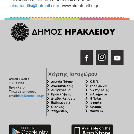
aimatocritis@hotmail.com
-www.aimatocritis.gr
Χάρτης Ιστοχώρου
Αγίου Τίτου 1,
Δελτία Τύπου
Κ.Ε.Π.
Τ.Κ. 71202,
Ανακοινώσεις
Τηλέφωνα
Ηράκλειο
Διαγωνισμοί
e-Υπηρεσίες
Τηλ.: 2813-409000
Προσλήψεις
e-Αιτήματα
email:
info@heraklion.gr
Διαβουλεύσεις
Η Πόλη
Εκδηλώσεις
Ιστορία
Ο Δήμος
Κνωσός
Υπηρεσίες
Μουσεία