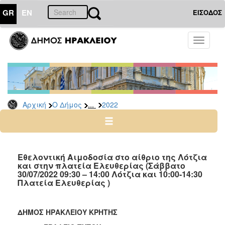
GR
EN
ΕΙΣΟΔΟΣ
Ο
Toggle
ΔΗΜΟΣ
navigati
Δελτία
Τύπου
Αρχείο
...
Αρχική
Ο Δήμος
2022
2026
2025
2024
2023
Εθελοντική Αιμοδοσία στο αίθριο της Λότζια
και στην πλατεία Ελευθερίας (Σάββατο
2022
30/07/2022 09:30 – 14:00 Λότζια και 10:00-14:30
2021
Πλατεία Ελευθερίας )
2020
2019
ΔΗΜΟΣ ΗΡΑΚΛΕΙΟΥ ΚΡΗΤΗΣ