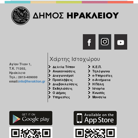
Χάρτης Ιστοχώρου
Αγίου Τίτου 1,
Δελτία Τύπου
Κ.Ε.Π.
Τ.Κ. 71202,
Ανακοινώσεις
Τηλέφωνα
Ηράκλειο
Διαγωνισμοί
e-Υπηρεσίες
Τηλ.: 2813-409000
Προσλήψεις
e-Αιτήματα
email:
info@heraklion.gr
Διαβουλεύσεις
Η Πόλη
Εκδηλώσεις
Ιστορία
Ο Δήμος
Κνωσός
Υπηρεσίες
Μουσεία