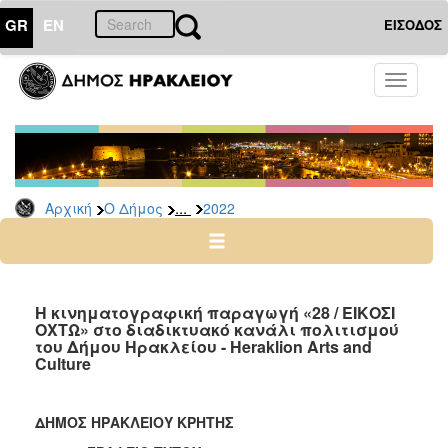
GR
EN
ΕΙΣΟΔΟΣ
Ο
Toggle
ΔΗΜΟΣ
navigati
Δελτία
Τύπου
Αρχείο
...
Αρχική
Ο Δήμος
2022
2026
2025
2024
2023
Η κινηματογραφική παραγωγή «28 / ΕΙΚΟΣΙ
ΟΧΤΩ» στο διαδικτυακό κανάλι πολιτισμού
2022
του Δήμου Ηρακλείου - Heraklion Arts and
2021
Culture
2020
2019
ΔΗΜΟΣ ΗΡΑΚΛΕΙΟΥ ΚΡΗΤΗΣ