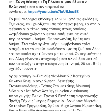
στη
Ζώνη θέασης «Τη Γλώσσα μου έδωσαν
ΑΝΘΕΚΤΙΚΗ
Ελληνική»
και στον παρακάτω
ΠΟΛΗ
σύνδεσμο:
https://youtu.be/s7IuUBJcu5E
Το μυθιστόρημα εκδόθηκε το 2020 από τις εκδόσεις
Εξάντας, και χωρίζεται σε τέσσερα μέρη, τα οποία
φέρουν για τίτλο τους τόπους στους οποίους
λαμβάνουν χώρα τα εκτυλισσόμενα σε αυτό
περιστατικά – Αθήνα, Θεσσαλονίκη, Κρήτη και
Αθήνα. Στα τρία πρώτα μέρη συμβαίνουν τρία
ατυχήματα τα οποία συνδέονται με τη ζωή του Άλκη
και τα οποία σχετίζονται με το νερό. Οι περιπέτειες
του Άλκη γίνονται στοχασμός και υλικό δραματικό,
που καταλήγει στην απόφανση ότι νερό, 28 και Θεός
σχεδόν ισούνται.
Δραματουργία-Σκηνοθεσία-Μοντάζ: Κατερίνα
Χάλκου Κινηματογράφηση: Λευτέρης
Γιαννακουδάκης - Τάσος Σταματάκης Μουσική
διδασκαλία: Λένα Χατζηγεωργίου Διεύθυνση
παραγωγής: Ελένη Τραντά Εκτέλεση παραγωγής:
Πράξη Τέχνης Ίμερος Ερμηνεία: Βανέσσα Μυγιάκη,
Κατερίνα Γρηγοράκη, Χρύσα Μιχάλαρου-Κυριακάκη,
Άσπα Κεκερίδη Ακούγεται το τραγούδι Στο