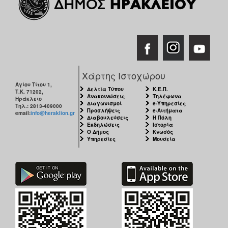
Χάρτης Ιστοχώρου
Αγίου Τίτου 1,
Δελτία Τύπου
Κ.Ε.Π.
Τ.Κ. 71202,
Ανακοινώσεις
Τηλέφωνα
Ηράκλειο
Διαγωνισμοί
e-Υπηρεσίες
Τηλ.: 2813-409000
Προσλήψεις
e-Αιτήματα
email:
info@heraklion.gr
Διαβουλεύσεις
Η Πόλη
Εκδηλώσεις
Ιστορία
Ο Δήμος
Κνωσός
Υπηρεσίες
Μουσεία