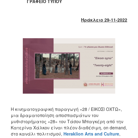
2018
ΓΡΑΦΕΙΟ ΤΥΠΟΥ
2017
2016
Ηράκλειο 29-11-2022
2015
2013
2012
2011
2010
2006
Ο
Η κινηματογραφική παραγωγή «28 / ΕΙΚΟΣΙ ΟΧΤΩ»,
ΤΟΠΟΣ
ΜΑΣ
μια δραματοποίηση αποσπασμάτων του
μυθιστορήματος «28» του Τάσου Μπαγκέρη από την
Κατερίνα Χάλκου είναι πλέον διαθέσιμη, on demand,
ΠΟΛΙΤΙΣΜΟΣ
στο κανάλι πολιτισμού,
Heraklion Arts and Culture
,