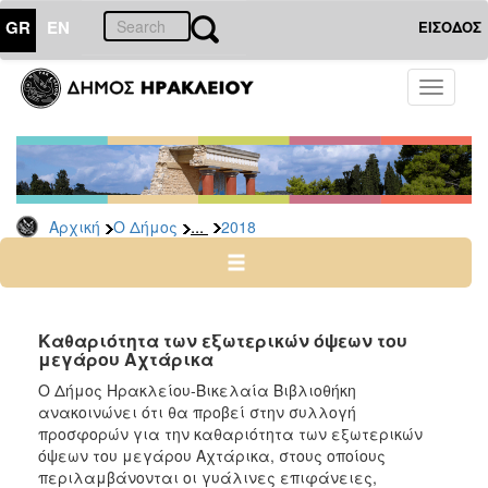
GR
EN
ΕΙΣΟΔΟΣ
Ο
Toggle
ΔΗΜΟΣ
navigati
Δελτία
Τύπου
Αρχείο
...
Αρχική
Ο Δήμος
2018
2026
2025
2024
2023
Καθαριότητα των εξωτερικών όψεων του
μεγάρου Αχτάρικα
2022
Ο Δήμος Ηρακλείου-Βικελαία Βιβλιοθήκη
2021
ανακοινώνει ότι θα προβεί στην συλλογή
2020
προσφορών για την καθαριότητα των εξωτερικών
όψεων του μεγάρου Αχτάρικα, στους οποίους
2019
περιλαμβάνονται οι γυάλινες επιφάνειες,