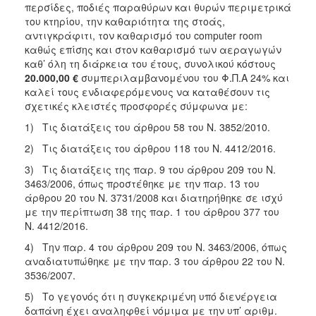
2018
περσίδες, ποδιές παραθύρων και θυρών περιμετρικά
του κτηρίου, την καθαριότητα της στοάς,
2017
αντιγκράφιτι, τον καθαρισμό του computer room
2016
καθώς επίσης και στον καθαρισμό των αεραγωγών
καθ’ όλη τη διάρκεια του έτους, συνολικού κόστους
2015
20.000,00 €
συμπεριλαμβανομένου του Φ.Π.Α 24% και
2013
καλεί τους ενδιαφερόμενους να καταθέσουν τις
σχετικές κλειστές προσφορές σύμφωνα με:
2012
1) Τις διατάξεις του άρθρου 58 του Ν. 3852/2010.
2011
2) Τις διατάξεις του άρθρου 118 του Ν. 4412/2016.
2010
3) Τις διατάξεις της παρ. 9 του άρθρου 209 του Ν.
2006
3463/2006, όπως προστέθηκε με την παρ. 13 του
άρθρου 20 του Ν. 3731/2008 και διατηρήθηκε σε ισχύ
με την περίπτωση 38 της παρ. 1 του άρθρου 377 του
Ν. 4412/2016.
Ο
4) Την παρ. 4 του άρθρου 209 του Ν. 3463/2006, όπως
ΤΟΠΟΣ
αναδιατυπώθηκε με την παρ. 3 του άρθρου 22 του Ν.
ΜΑΣ
3536/2007.
ΠΟΛΙΤΙΣΜΟΣ
5) Το γεγονός ότι η συγκεκριμένη υπό διενέργεια
δαπάνη έχει αναληφθεί νόμιμα με την υπ’ αριθμ.