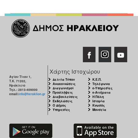
Χάρτης Ιστοχώρου
Αγίου Τίτου 1,
Δελτία Τύπου
Κ.Ε.Π.
Τ.Κ. 71202,
Ανακοινώσεις
Τηλέφωνα
Ηράκλειο
Διαγωνισμοί
e-Υπηρεσίες
Τηλ.: 2813-409000
Προσλήψεις
e-Αιτήματα
email:
info@heraklion.gr
Διαβουλεύσεις
Η Πόλη
Εκδηλώσεις
Ιστορία
Ο Δήμος
Κνωσός
Υπηρεσίες
Μουσεία