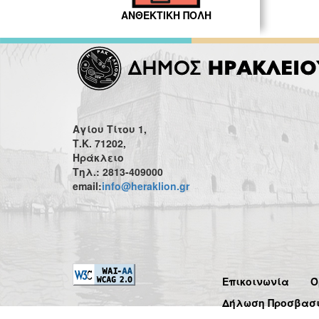
ΑΝΘΕΚΤΙΚΗ ΠΟΛΗ
Αγίου Τίτου 1,
Τ.Κ. 71202,
Ηράκλειο
Τηλ.: 2813-409000
email:
info@heraklion.gr
Επικοινωνία
Ό
Δήλωση Προσβασ