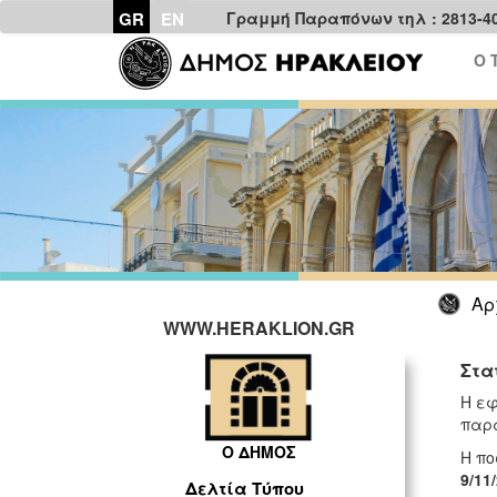
GR
EN
Γραμμή Παραπόνων τηλ : 2813-4
Ο 
Αρ
WWW.HERAKLION.GR
Στα
H εφ
παρα
Ο ΔΗΜΟΣ
Η πο
9/11
Δελτία Τύπου