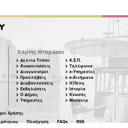
Χάρτης Ιστοχώρου
Δελτία Τύπου
Κ.Ε.Π.
Ανακοινώσεις
Τηλέφωνα
Διαγωνισμοί
e-Υπηρεσίες
Προσλήψεις
e-Αιτήματα
Διαβουλεύσεις
Η Πόλη
Εκδηλώσεις
Ιστορία
Ο Δήμος
Κνωσός
Υπηρεσίες
Μουσεία
ροι Χρήσης
ιμότητας
Πλοήγηση
FAQs
RSS