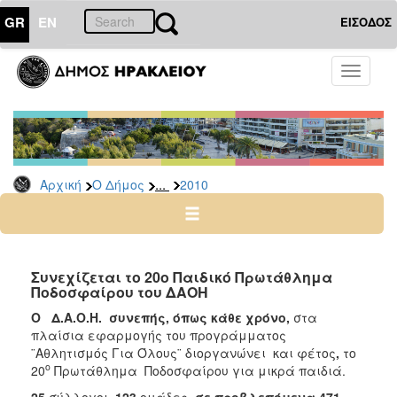
GR
EN
ΕΙΣΟΔΟΣ
Ο
Toggle
ΔΗΜΟΣ
navigati
Δελτία
Τύπου
Αρχείο
...
Αρχική
Ο Δήμος
2010
2026
2025
2024
2023
Συνεχίζεται το 20ο Παιδικό Πρωτάθλημα
Ποδοσφαίρου του ΔΑΟΗ
2022
Ο Δ.Α.Ο.Η. συνεπής, όπως κάθε χρόνο,
στα
2021
πλαίσια εφαρμογής του προγράμματος
2020
¨Αθλητισμός Για Όλους¨ διοργανώνει και φέτος
,
το
ο
20
Πρωτάθλημα Ποδοσφαίρου για μικρά παιδιά.
2019
25
σύλλογοι,
123
ομάδες,
σε προβλεπόμενα 471