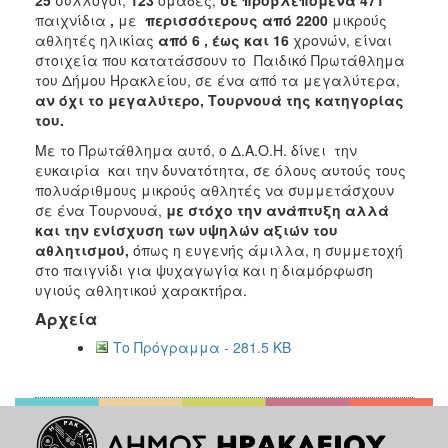
2018
παιχνίδια
,
με
περισσότερους από 2200
μικρούς
2017
αθλητές
ηλικίας
από 6 , έως και 16
χρονών, είναι
στοιχεία που κατατάσσουν το Παιδικό Πρωτάθλημα
2016
του Δήμου Ηρακλείου, σε ένα από τα μεγαλύτερα,
2015
αν όχι το μεγαλύτερο, Τουρνουά της κατηγορίας
του.
2013
Με το Πρωτάθλημα αυτό, ο Δ.Α.Ο.Η. δίνει την
2012
ευκαιρία και την δυνατότητα, σε όλους αυτούς τους
2011
πολυάριθμους μικρούς αθλητές να συμμετάσχουν
σε ένα Τουρνουά,
με στόχο την ανάπτυξη αλλά
2010
και την ενίσχυση των υψηλών αξιών του
2006
αθλητισμού,
όπως η ευγενής άμιλλα, η συμμετοχή
στο παιγνίδι για ψυχαγωγία και η διαμόρφωση
υγιούς αθλητικού χαρακτήρα.
Αρχεία
Ο
Το Πρόγραμμα - 281.5 KB
ΤΟΠΟΣ
ΜΑΣ
ΠΟΛΙΤΙΣΜΟΣ