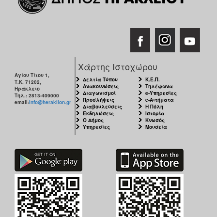
ΑΝΘΕΚΤΙΚΗ
ΠΟΛΗ
Χάρτης Ιστοχώρου
Αγίου Τίτου 1,
Δελτία Τύπου
Κ.Ε.Π.
Τ.Κ. 71202,
Ανακοινώσεις
Τηλέφωνα
Ηράκλειο
Διαγωνισμοί
e-Υπηρεσίες
Τηλ.: 2813-409000
Προσλήψεις
e-Αιτήματα
email:
info@heraklion.gr
Διαβουλεύσεις
Η Πόλη
Εκδηλώσεις
Ιστορία
Ο Δήμος
Κνωσός
Υπηρεσίες
Μουσεία