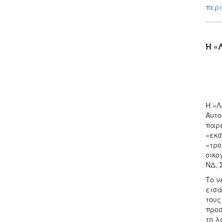
περι
Η «
Η «Λ
Αυτο
παρέ
«εκσ
«τρο
οικο
ΝΔ, 
Το ν
εισά
τους
προσ
τη λ