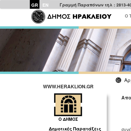
GR
EN
Γραμμή Παραπόνων τηλ : 2813-4
Ο 
Αρ
WWW.HERAKLION.GR
Απο
Ο ΔΗΜΟΣ
Ο Μ
Δημοτικές Παρατάξεις
συνέ