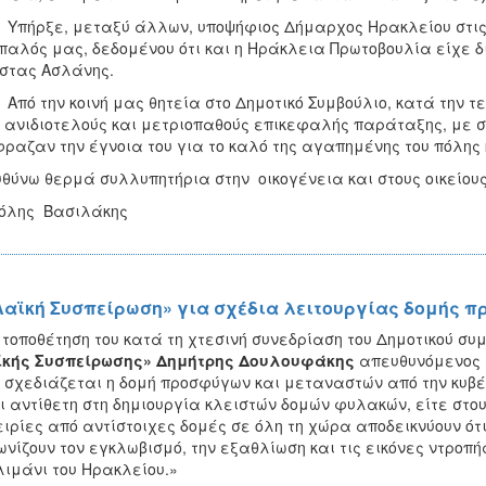
ξε, μεταξύ άλλων, υποψήφιος Δήμαρχος Ηρακλείου στις δη
παλός μας, δεδομένου ότι και η Ηράκλεια Πρωτοβουλία είχε δι
στας Ασλάνης.
την κοινή μας θητεία στο Δημοτικό Συμβούλιο, κατά την τετ
 ανιδιοτελούς και μετριοπαθούς επικεφαλής παράταξης, με σ
ραζαν την έγνοια του για το καλό της αγαπημένης του πόλης
θύνω θερμά συλλυπητήρια στην οικογένεια και στους οικείου
όλης Βασιλάκης
Λαϊκή Συσπείρωση» για σχέδια λειτουργίας δομής 
 τοποθέτηση του κατά τη χτεσινή συνεδρίαση του Δημοτικού συ
ϊκής Συσπείρωσης» Δημήτρης Δουλουφάκης
απευθυνόμενος σ
 σχεδιάζεται η δομή προσφύγων και μεταναστών από την κυβέ
ι αντίθετη στη δημιουργία κλειστών δομών φυλακών, είτε στο
ιρίες από αντίστοιχες δομές σε όλη τη χώρα αποδεικνύουν ότ
ωνίζουν τον εγκλωβισμό, την εξαθλίωση και τις εικόνες ντροπή
λιμάνι του Ηρακλείου.»