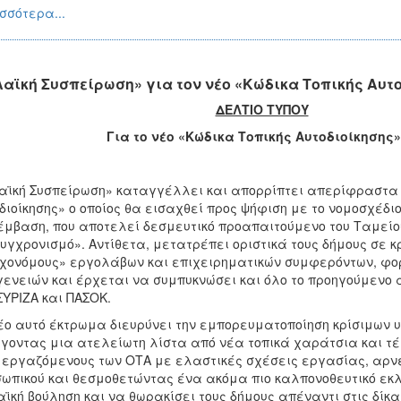
σσότερα...
Λαϊκή Συσπείρωση» για τον νέο «Κώδικα Τοπικής Αυτ
ΔΕΛΤΙΟ ΤΥΠΟΥ
Για το νέο «Κώδικα Τοπικής Αυτοδιοίκησης»
αϊκή Συσπείρωση» καταγγέλλει και απορρίπτει απερίφραστα τ
διοίκησης» ο οποίος θα εισαχθεί προς ψήφιση με το νομοσχέδιο
μβαση, που αποτελεί δεσμευτικό προαπαιτούμενο του Ταμείο
υγχρονισμό». Αντίθετα, μετατρέπει οριστικά τους δήμους σε 
χονόμους» εργολάβων και επιχειρηματικών συμφερόντων, φορ
γενειών και έρχεται να συμπυκνώσει και όλο το προηγούμενο 
ΣΥΡΙΖΑ και ΠΑΣΟΚ.
έο αυτό έκτρωμα διευρύνει την εμπορευματοποίηση κρίσιμων υ
γοντας μια ατελείωτη λίστα από νέα τοπικά χαράτσια και τέλ
 εργαζόμενους των ΟΤΑ με ελαστικές σχέσεις εργασίας, αρνε
ωπικού και θεσμοθετώντας ένα ακόμα πιο καλπονοθευτικό εκλ
αϊκή βούληση και να θωρακίσει τους δήμους απέναντι στις δίκα