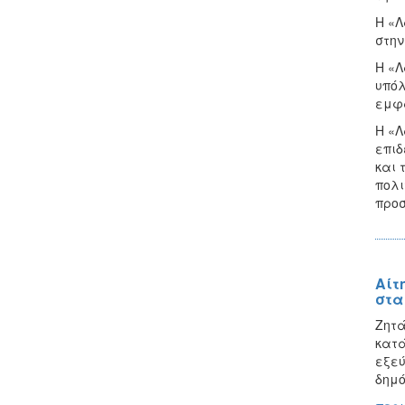
Η «Λ
στην
Η «Λ
υπόλ
εμφα
Η «Λ
επιδ
και 
πολι
προσ
Αίτ
στα
Ζητά
κατά
εξεύ
δημό