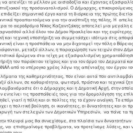
 να ατενίζει το μέλλον με αισιοδοξία και έχοντας εξασφαλί
τυξιακού της προσανατολισμού. Ο Δήμαρχος, επικουρούμενος 
 επιδείξει σημαντικό έργο κατά τη διάρκεια της πρώτης διετί
ντικά προαπαιτούμενα για την ανάπτυξη της πόλης. Η απελ
ρα το αεροδρόμιο Νίκος Καζαντζάκης αποτελεί μια μεγάλη ευ
αρνασσού αλλά όλου του Δήμου Ηρακλείου και της ευρύτερης π
κή και τεχνική υποστήριξη να συμμετάσχει ισότιμα στις αποφάσ
ντική είναι η προσπάθεια να μην διχοτομεί την πόλη ο Βόρειος
άφονται, μεταξύ άλλων, η παραχώρηση των τειχών στον Δήμο
τιστικά δρώμενα στα τείχη με εξασφαλισμένη χρηματοδότηση
τήριξη του παράκτιου τείχους και για τον όρμο του Δερματά κ
ΝΑΛ από το υπέρογκο χρέος λόγω της απένταξης του έργου του
λήματα της καθημερινότητας, που είναι αυτά που αντιλαμβάν
ξύ άλλων, σε καθαριότητα, φωτισμό, πράσινο και τεχνικά ζητ
λαμβανόμαστε ότι ο Δήμαρχος και η Δημοτική Αρχή, στην οποί
ν εντείνει τις προσπάθειές τους για την δρομολόγηση της επίλ
ηθεί, γιατί η πόλη και οι πολίτες της το έχουν ανάγκη. Το επόμ
χει η πολιτική βούληση, οι ικανότητες, οι δυνατότητες και οι π
αρωγή των στελεχών των Δημοτικών Υπηρεσιών, να πάνε τα 
την πλευρά μας θα συνεχίσομε, στο πλαίσιο των δυνατοτήτων μ
ς, να επισημαίνομε προβλήματα, να προτείνομε λύσεις, και 
οίηση τους.