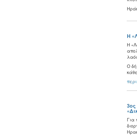
Ηράκ
Η «
Η «Λ
απολ
λαός
Ο δή
κάθε
περι
3ος
«Δι
Για 
διορ
Ηρακ