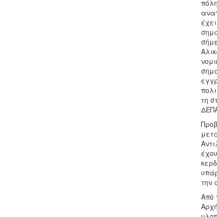
πόλη
αναπ
έχει
σημα
σήμε
Αλικ
νομι
σημα
εγγρ
πολι
τη σ
ΔΕΠΑ
Προβ
μετα
Αντι
έχου
κερδ
υπάρ
την 
Από 
Αρχή
υλοπ