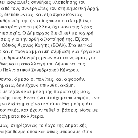
σει ασφαλείς συνθήκες υλοποίησης του
από τους συνεργάτες του στη Δημοτική Αρχή,
ας, διεκδικώντας και εξασφαλίζοντας
ευθέρωση της έκτασης που καταλαμβάνει
καιρία για το μέλλον, όχι μόνο της Νέας
εριοχής. Ο Δήμαρχος διεκδικεί με ισχυρή
εις για την ορθή αξιοποίησή της. Εξίσου
 Οδικός Άξονας Κρήτης (ΒΟΑΚ). Στα θετικά
 και η προγραμματική σύμβαση για έργα και
, η δρομολόγηση έργων για τα νεώρια, για
αθώς και η απαλλαγή του Δήμου και της
 Πολιτιστικού Συνεδριακού Κέντρου.
ονται άμεσα οι πολίτες, και αφορούν,
ήματα, δεν έχουν επιλυθεί ακόμη.
α μετέχουν και μέλη της παράταξής μας,
υσης τους. Είναι ένα στοίχημα που πρέπει να
ενο διάστημα είναι κρίσιμο. Εκτιμούμε ότι
ροοπτικές, και έχουν τεθεί οι βάσεις, ώστε με
πράγματα καλύτερα.
ας, στηρίζοντας το έργο της Δημοτικής
να βοηθούμε όπου και όπως μπορούμε στην