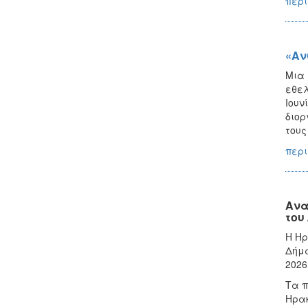
περι
«Αν
Μια 
εθελ
Ιουν
διορ
τους
περι
Ανα
του
H Ηρ
Δήμα
2026
Τα π
Ηρακ