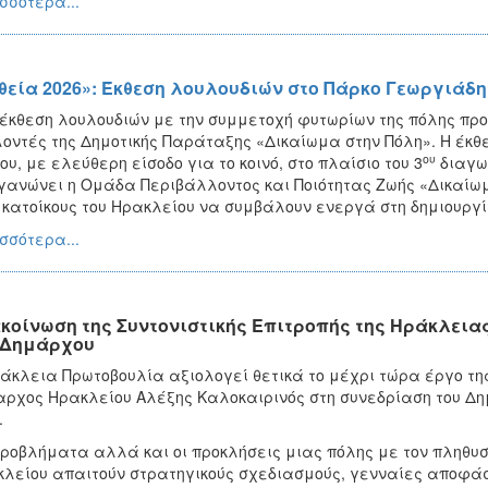
σσότερα...
θεία 2026»: Έκθεση λουλουδιών στο Πάρκο Γεωργιάδη
έκθεση λουλουδιών με την συμμετοχή φυτωρίων της πόλης προ
οντές της Δημοτικής Παράταξης «Δικαίωμα στην Πόλη». Η έκθεσ
ου
ίου, με ελεύθερη είσοδο για το κοινό, στο πλαίσιο του 3
διαγων
γανώνει η Ομάδα Περιβάλλοντος και Ποιότητας Ζωής «Δικαίω
 κατοίκους του Ηρακλείου να συμβάλουν ενεργά στη δημιουργί
σσότερα...
κοίνωση της Συντονιστικής Επιτροπής της Ηράκλεια
 Δημάρχου
άκλεια Πρωτοβουλία αξιολογεί θετικά το μέχρι τώρα έργο τη
ρχος Ηρακλείου Αλέξης Καλοκαιρινός στη συνεδρίαση του Δημ
.
ροβλήματα αλλά και οι προκλήσεις μιας πόλης με τον πληθυσμ
λείου απαιτούν στρατηγικούς σχεδιασμούς, γενναίες αποφάσ