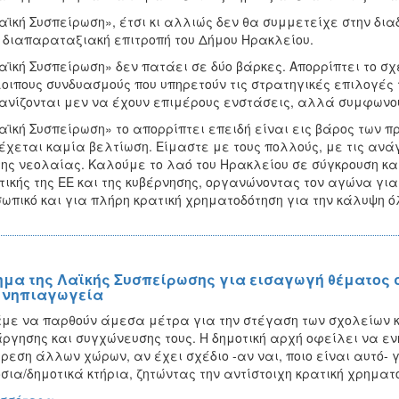
αϊκή Συσπείρωση», έτσι κι αλλιώς δεν θα συμμετείχε στην δι
 διαπαραταξιακή επιτροπή του Δήμου Ηρακλείου.
αϊκή Συσπείρωση» δεν πατάει σε δύο βάρκες. Απορρίπτει το σχέ
οιπους συνδυασμούς που υπηρετούν τις στρατηγικές επιλογές τη
νίζονται μεν να έχουν επιμέρους ενστάσεις, αλλά συμφωνούν
αϊκή Συσπείρωση» το απορρίπτει επειδή είναι εις βάρος των 
έχεται καμία βελτίωση. Είμαστε με τους πολλούς, με τις α
της νεολαίας. Καλούμε το λαό του Ηρακλείου σε σύγκρουση κα
τικής της ΕΕ και της κυβέρνησης, οργανώνοντας τον αγώνα γι
ωπικό και για πλήρη κρατική χρηματοδότηση για την κάλυψη 
ημα της Λαϊκής Συσπείρωσης για εισαγωγή θέματος σ
 νηπιαγωγεία
με να παρθούν άμεσα μέτρα για την στέγαση των σχολείων 
ργησης και συγχώνευσης τους. Η δημοτική αρχή οφείλει να ε
ρεση άλλων χώρων, αν έχει σχέδιο -αν ναι, ποιο είναι αυτό- 
σια/δημοτικά κτήρια, ζητώντας την αντίστοιχη κρατική χρηματ