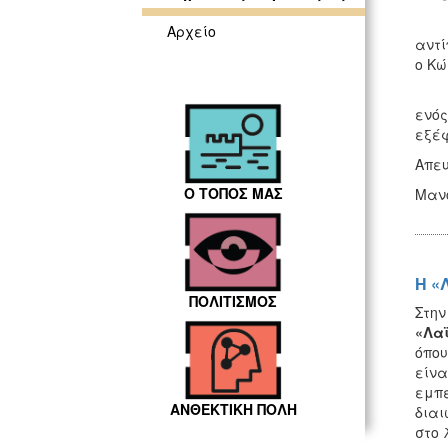
Υπήρ
Αρχείο
αντί
ο Κώ
Από 
ενός
εξέφ
Απευ
Ο ΤΟΠΟΣ ΜΑΣ
Μαν
Η «
ΠΟΛΙΤΙΣΜΟΣ
Στην
«Λα
όπου
είνα
εμπε
ΑΝΘΕΚΤΙΚΗ ΠΟΛΗ
διαι
στο 