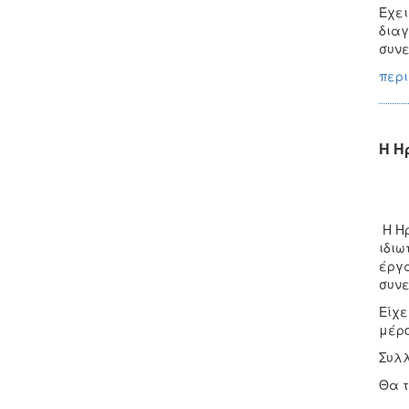
Έχει
διαγ
συνε
περι
Η Η
Η Ηρ
ιδιω
έργα
συνε
Είχε
μέρο
Συλ
Θα τ