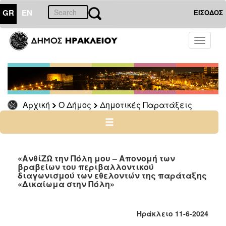
GR
EN
ΕΙΣΟΔΟΣ
Ο
Toggle
ΔΗΜΟΣ
navigati
Δημοτικές
Παρατάξεις
Αρχείο
Αρχική
Ο Δήμος
Δημοτικές Παρατάξεις
Ο
ΤΟΠΟΣ
ΜΑΣ
«ΑνθίΖΩ την Πόλη μου – Απονομή των
βραβείων του περιβαλλοντικού
διαγωνισμού των εθελοντών της παράταξης
ΠΟΛΙΤΙΣΜΟΣ
«Δικαίωμα στην Πόλη»
ΑΝΘΕΚΤΙΚΗ
ΠΟΛΗ
Ηράκλειο 11-6-2024