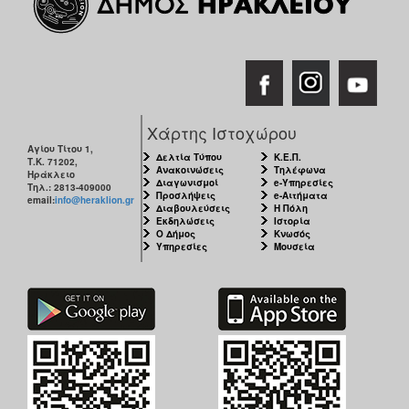
Χάρτης Ιστοχώρου
Αγίου Τίτου 1,
Δελτία Τύπου
Κ.Ε.Π.
Τ.Κ. 71202,
Ανακοινώσεις
Τηλέφωνα
Ηράκλειο
Διαγωνισμοί
e-Υπηρεσίες
Τηλ.: 2813-409000
Προσλήψεις
e-Αιτήματα
email:
info@heraklion.gr
Διαβουλεύσεις
Η Πόλη
Εκδηλώσεις
Ιστορία
Ο Δήμος
Κνωσός
Υπηρεσίες
Μουσεία