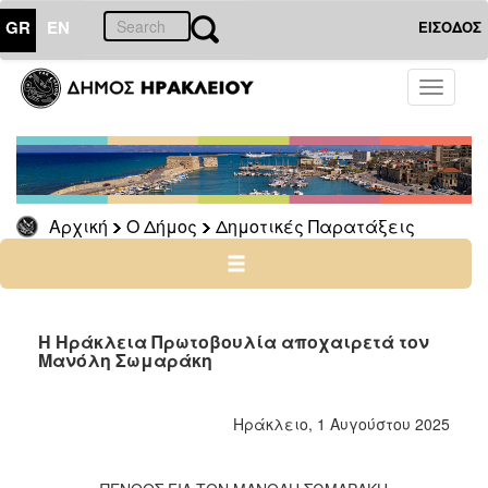
GR
EN
ΕΙΣΟΔΟΣ
Ο
Toggle
ΔΗΜΟΣ
navigati
Δημοτικές
Παρατάξεις
Αρχείο
Αρχική
Ο Δήμος
Δημοτικές Παρατάξεις
Ο
ΤΟΠΟΣ
ΜΑΣ
Η Ηράκλεια Πρωτοβουλία αποχαιρετά τον
Μανόλη Σωμαράκη
ΠΟΛΙΤΙΣΜΟΣ
Ηράκλειο, 1 Αυγούστου 2025
ΑΝΘΕΚΤΙΚΗ
ΠΟΛΗ