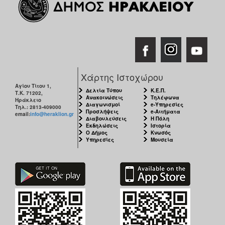
Χάρτης Ιστοχώρου
Αγίου Τίτου 1,
Δελτία Τύπου
Κ.Ε.Π.
Τ.Κ. 71202,
Ανακοινώσεις
Τηλέφωνα
Ηράκλειο
Διαγωνισμοί
e-Υπηρεσίες
Τηλ.: 2813-409000
Προσλήψεις
e-Αιτήματα
email:
info@heraklion.gr
Διαβουλεύσεις
Η Πόλη
Εκδηλώσεις
Ιστορία
Ο Δήμος
Κνωσός
Υπηρεσίες
Μουσεία