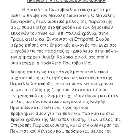
ΠΕΝΘΟΣ ΓΙΑ ΤΟΝ ΜΑΝΟΛΗ ΣΩΜΑΡΑΚΗ
Η Ηράκλεια Πρωτοβουλία αποχαιρετά με
βαθειά θλίψη τον Μανόλη Σωμαράκη. Ο Μανόλης
Σωμαράκης ήταν ιδρυτικό μέλος της παράταξής
μας, συμμετείχε στο ψηφοδέλτιο των δημοτικών
εκλογών του 1994 και, επί πολλά χρόνια, στην
Γραμματεία και Συντονιστική Επιτροπή. Έλαβε
μέρος επίσης στις δημοτικές εκλογές του 2023 στο
ψηφοδέλτιο της παράταξης «Δικαίωμα στην πόλη»
του Δημάρχου Αλέξη Καλοκαιρινού, στο οποίο
συμμετέχει η Ηράκλεια Πρωτοβουλία.
Άσκησε επιτυχώς το επάγγελμα του πολιτικού
μηχανικού ως μελετητής και ως κατασκευαστής.
Παράλληλα υπήρξε, από τα νεανικά του χρόνια
μέχρι το τέλος της ζωής του, λίαν δραστήριος
ενεργός πολίτης: Συμμετείχε στην ίδρυση και ήταν
μέλος του συντονιστικού οργάνου της Κίνησης
Πρωτοβουλίας Πολιτών, ενός ομίλου
προβληματισμού για τα πολιτικά πράγματα στα
πρώτα χρόνια της Μεταπολίτευσης. Ήταν μέλος της
Επιτροπής Παρακολούθησης κατά την ανέγερση του
Πολιτιστικού Κέντρου και, πρόσφατα, μέλος του