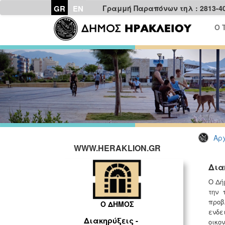
GR
EN
Γραμμή Παραπόνων τηλ : 2813-4
Ο 
Αρχ
WWW.HERAKLION.GR
Δια
Ο Δή
την 
προβ
Ο ΔΗΜΟΣ
ενδε
Διακηρύξεις -
οικο