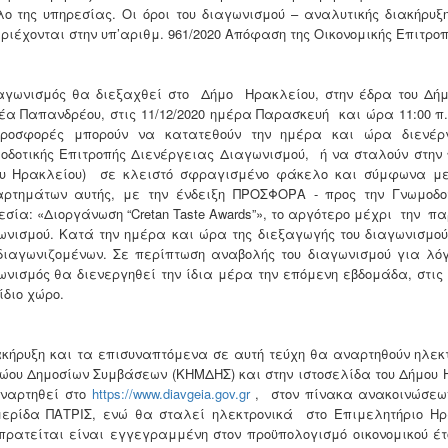
λο της υπηρεσίας. Οι όροι του διαγωνισμού – αναλυτικής διακήρυ
ριέχονται στην υπ’αριθμ. 961/2020 Απόφαση της Οικονομικής Επιτροπ
αγωνισμός θα διεξαχθεί στο Δήμο Ηρακλείου, στην έδρα του Δήμου
έα Παπανδρέου, στις 11/12/2020 ημέρα Παρασκευή και ώρα 11:00 π.
ροσφορές μπορούν να κατατεθούν την ημέρα και ώρα διενέργ
οδοτικής Επιτροπής Διενέργειας Διαγωνισμού, ή να σταλούν στην
υ Ηρακλείου) σε κλειστό σφραγισμένο φάκελο και σύμφωνα με τ
ρτημάτων αυτής, με την ένδειξη ΠΡΟΣΦΟΡΑ - προς την Γνωμοδοτι
εσία: «Διοργάνωση “Cretan Taste Awards”», το αργότερο μέχρι την
ωνισμού. Κατά την ημέρα και ώρα της διεξαγωγής του διαγωνισμού
διαγωνιζομένων. Σε περίπτωση αναβολής του διαγωνισμού για λό
ωνισμός θα διενεργηθεί την ίδια μέρα την επόμενη εβδομάδα, στις
 ίδιο χώρο.
ακήρυξη και τα επισυναπτόμενα σε αυτή τεύχη θα αναρτηθούν ηλεκτ
ώου Δημοσίων Συμβάσεων (ΚΗΜΔΗΣ) και στην ιστοσελίδα του Δήμου 
ναρτηθεί στο
https://www.diavgeia.gov.gr
, στον πίνακα ανακοινώσεων
ερίδα ΠΑΤΡΙΣ, ενώ θα σταλεί ηλεκτρονικά στο Επιμελητήριο Ηρα
πρατείται είναι εγγεγραμμένη στον προϋπολογισμό οικονομικού έτ