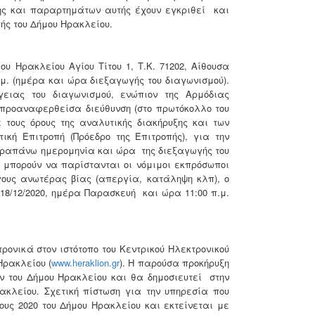
ξης και παραρτημάτων αυτής έχουν εγκριθεί και
ής του Δήμου Ηρακλείου.
 Ηρακλείου Αγίου Τίτου 1, Τ.Κ. 71202, Αίθουσα
μ. (ημέρα και ώρα διεξαγωγής του διαγωνισμού).
ειας του διαγωνισμού, ενώπιον της Αρμόδιας
 προαναφερθείσα διεύθυνση (στο πρωτόκολλο του
ους όρους της αναλυτικής διακήρυξης και των
κή Επιτροπή (Πρόεδρο της Επιτροπής), για την
 παραπάνω ημερομηνία και ώρα της διεξαγωγής του
 μπορούν να παρίστανται οι νόμιμοι εκπρόσωποι
γους ανωτέρας βίας (απεργία, κατάληψη κλπ), ο
 18/12/2020, ημέρα Παρασκευή και ώρα 11:00 π.μ.
ρονικά στον ιστότοπο του Κεντρικού Ηλεκτρονικού
Ηρακλείου (
www.heraklion.gr
). Η παρούσα προκήρυξη
 του Δήμου Ηρακλείου και θα δημοσιευτεί στην
κλείου. Σχετική πίστωση για την υπηρεσία που
ους 2020 του Δήμου Ηρακλείου και εκτείνεται με