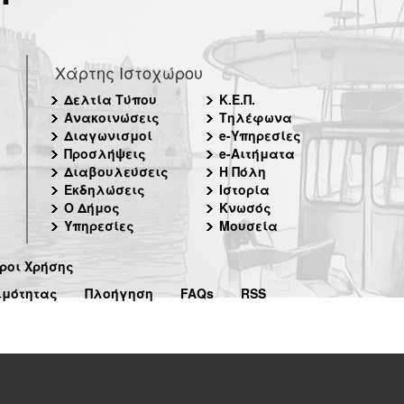
Χάρτης Ιστοχώρου
Δελτία Τύπου
Κ.Ε.Π.
Ανακοινώσεις
Τηλέφωνα
Διαγωνισμοί
e-Υπηρεσίες
Προσλήψεις
e-Αιτήματα
Διαβουλεύσεις
Η Πόλη
Εκδηλώσεις
Ιστορία
Ο Δήμος
Κνωσός
Υπηρεσίες
Μουσεία
ροι Χρήσης
ιμότητας
Πλοήγηση
FAQs
RSS