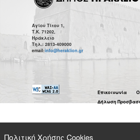
Αγίου Τίτου 1,
Τ.Κ. 71202,
Ηράκλειο
Τηλ.: 2813-409000
email:
info@heraklion.gr
Επικοινωνία
Ό
Δήλωση Προσβασ
Πολιτική Χρήσης Cookies