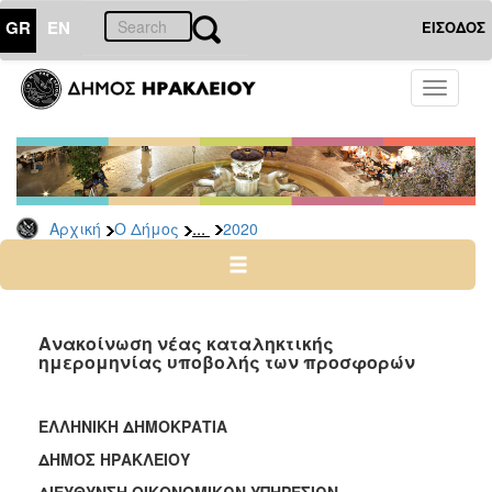
GR
EN
ΕΙΣΟΔΟΣ
Ο
Toggle
ΔΗΜΟΣ
navigati
Διακηρύξεις
-
Δημοπρασίες
Αρχείο
...
Αρχική
Ο Δήμος
2020
2026
2025
2024
Ανακοίνωση νέας καταληκτικής
2023
ημερομηνίας υποβολής των προσφορών
2022
2021
ΕΛΛΗΝΙΚΗ ΔΗΜΟΚΡΑΤΙΑ
2020
ΔΗΜΟΣ ΗΡΑΚΛΕΙΟΥ
2019
ΔΙΕΥΘΥΝΣΗ ΟΙΚΟΝΟΜΙΚΩΝ ΥΠΗΡΕΣΙΩΝ