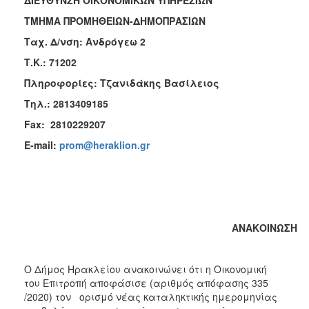
2018
ΤΜΗΜΑ ΠΡΟΜΗΘΕΙΩΝ-ΔΗΜΟΠΡΑΣΙΩΝ Ηράκλε
2017
Ταχ. Δ/νση: Ανδρόγεω 2 Αρ. Πρ
2016
Τ.Κ.: 71202
2015
Πληροφορίες: Τζανιδάκης Βασίλειος
2013
Τηλ.: 2813409185
Fax
: 2810229207
E
-
mail
:
prom@heraklion.gr
Ο
ΤΟΠΟΣ
ΜΑΣ
ΠΟΛΙΤΙΣΜΟΣ
ΑΝΑΚΟΙΝΩΣΗ
ΑΝΘΕΚΤΙΚΗ
ΠΟΛΗ
Ο Δήμος Ηρακλείου ανακοινώνει ότι η Οικονομική
του Επιτροπή αποφάσισε (αριθμός απόφασης 335
/2020) τον ορισμό νέας καταληκτικής ημερομηνίας