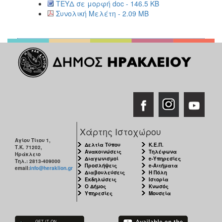
ΤΕΥΔ σε μορφή doc - 146.5 KB
Συνολική Μελέτη - 2.09 MB
Χάρτης Ιστοχώρου
Αγίου Τίτου 1,
Δελτία Τύπου
Κ.Ε.Π.
Τ.Κ. 71202,
Ανακοινώσεις
Τηλέφωνα
Ηράκλειο
Διαγωνισμοί
e-Υπηρεσίες
Τηλ.: 2813-409000
Προσλήψεις
e-Αιτήματα
email:
info@heraklion.gr
Διαβουλεύσεις
Η Πόλη
Εκδηλώσεις
Ιστορία
Ο Δήμος
Κνωσός
Υπηρεσίες
Μουσεία