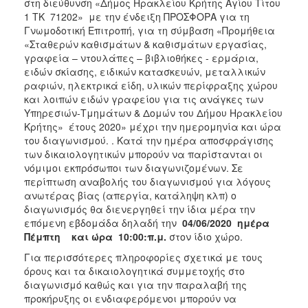
στη διεύθυνση «Δήμος Ηρακλείου Κρήτης Αγίου Τίτου
1 ΤΚ 71202» με την ένδειξη ΠΡΟΣΦΟΡΑ για τη
Γνωμοδοτική Επιτροπή, για τη σύμβαση «Προμήθεια
«Σταθερών καθισμάτων & καθισμάτων εργασίας,
γραφεία – ντουλάπες – βιβλιοθήκες - ερμάρια,
ειδών σκίασης, ειδικών κατασκευών, μεταλλικών
ραφιών, ηλεκτρικά είδη, υλικών περίφραξης χώρου
και λοιπών ειδών γραφείου για τις ανάγκες των
Υπηρεσιών-Τμημάτων & Δομών του Δήμου Ηρακλείου
Κρήτης» έτους 2020» μέχρι την ημερομηνία και ώρα
του διαγωνισμού. . Κατά την ημέρα αποσφράγισης
των δικαιολογητικών μπορούν να παρίστανται οι
νόμιμοι εκπρόσωποι των διαγωνιζομένων. Σε
περίπτωση αναβολής του διαγωνισμού για λόγους
ανωτέρας βίας (απεργία, κατάληψη κλπ) ο
διαγωνισμός θα διενεργηθεί την ίδια μέρα την
επόμενη εβδομάδα δηλαδή την
04/06/2020 ημέρα
Πέμπτη και ώρα 10:00:π.μ.
στον ίδιο χώρο.
Για περισσότερες πληροφορίες σχετικά με τους
όρους και τα δικαιολογητικά συμμετοχής στο
διαγωνισμό καθώς και για την παραλαβή της
προκήρυξης οι ενδιαφερόμενοι μπορούν να