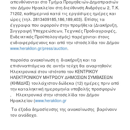
απευθύνονται στο Τμήμα Προμηθειών-Δημοπρασιών
του Δήμου Ηρακλείου στη διεύθυνση Ανδρόγεω 2, Τ.Κ.
71202, καθημερινά κατά τις εργάσιμες ημέρες και
ώρες (τηλ. 2813409185,186,189,403). Επίσης τα
έγγραφα που αφορούν στην προμήθεια (Διακήρυξη,
Συγγραφή Υποχρεώσεων, Τεχνικές Προδιαγραφές,
Ενδεικτικός Προϋπολογισμός) παρέχονται στους
ενδιαφερόμενους και από την ιστοσελίδα του Δήμου
www.heraklion.gr/press/auction
.
παρούσα ανακοίνωση η διακήρυξη και τα
επισυναπτόμενα σε αυτήν τεύχη θα αναρτηθούν:
Ηλεκτρονικά στον ιστότοπο του ΚΕΝΤΡΙΚΟΥ
ΗΛΕΚΤΡΟΝΙΚΟΥ ΜΗΤΡΩΟΥ ΔΗΜΟΣΙΩΝ ΣΥΜΒΑΣΕΩΝ
(ΚΗΜΔΗΣ) τουλάχιστον δώδεκα (12) ημέρες πριν από
την καταληκτική ημερομηνία υποβολής προσφορών
, Ηλεκτρονικά στην ιστοσελίδα του Δήμου
Ηρακλείου (
www.heraklion.gr
Τα
έξοδα δημοσίευσης της ανακοίνωσης βαρύνουν
τον ανάδοχο.