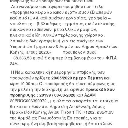
υποβολής των προσφορών του συνοπτικού
Διαγωνισμού που αφορά προμήθεια με τίτλο
«προμήθεια κεφαλαιακού εξοπλισμού (Σταθερών
καθισμάτων & καθισμάτων εργασίας, γραφεία –
ντουλάπες – βιβλιοθήκες - ερμάρια, ειδών σκίασης,
ειδικών κατασκευών, μεταλλικών ραφιών,
ηλεκτρικά είδη, υλικών περίφραξης χώρου και
λοιπών ειδών γραφείου) για τις ανάγκες των
Υπηρεσιών-Τμημάτων & Δομών του Δήμου Ηρακλείου
Κρήτης έτους 2020.» προϋπολογισμού
68.366,53 ευρώ € συμπεριλαμβανομένου του Φ.Π.Α.
24%.
Η Νέα καταληκτική ημερομηνία υποβολής των
προσφορών ορίζετε
28/05/2020 ημέρα Πέμπτη
και
ώρα 10:00 π.μ Οι προσφορές θα είναι σύμφωνες με
την μελέτη την διακήρυξη με αριθμό
Πρωτοκόλλου
προκήρυξης : 20199 / 03-03-2020
και ΑΔΑΜ
20PROC006390972 , με όλα τα απαραίτητα στοιχεία
θα κατατεθούν στο Δήμο στη Διεύθυνση, Δήμος
Ηρακλείου Κρήτης Αγίου Τίτου 1 ΤΚ 71202, ενώπιον
της Αρμόδιας Γνωμοδοτικής Επιτροπής, για τη
συγκεκριμένη σύμβαση προμήθειας, ή θα σταλούν