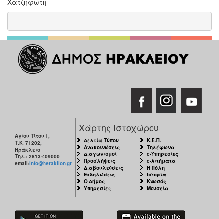
Χατζηφώτη
Χάρτης Ιστοχώρου
Αγίου Τίτου 1,
Δελτία Τύπου
Κ.Ε.Π.
Τ.Κ. 71202,
Ανακοινώσεις
Τηλέφωνα
Ηράκλειο
Διαγωνισμοί
e-Υπηρεσίες
Τηλ.: 2813-409000
Προσλήψεις
e-Αιτήματα
email:
info@heraklion.gr
Διαβουλεύσεις
Η Πόλη
Εκδηλώσεις
Ιστορία
Ο Δήμος
Κνωσός
Υπηρεσίες
Μουσεία