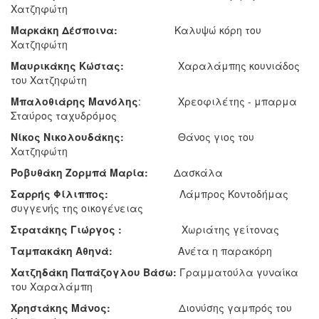
Χατζηφώτη
Μαρκάκη Δέσποινα:
Καλυψώ κόρη του
Χατζηφώτη
Μαυρικάκης Κώστας:
Χαραλάμπης κουνιάδος
του Χατζηφώτη
Μπαλοθιάρης Μανόλης
: Χρεοφιλέτης - μπαρμα
Σταύρος ταχυδρόμος
Νίκος Νικολουδάκης:
Θάνος γιος του
Χατζηφώτη
Ροβυθάκη Ζορμπά Μαρία:
Δασκάλα
Σαρρής Φίλιππος:
Λάμπρος Κοντοδήμας
συγγενής της οικογένειας
Στρατάκης Γιώργος :
Χωριάτης γείτονας
Ταμπακάκη Αθηνά:
Ανέτα η παρακόρη
Χατζηδάκη Παπάζογλου Βάσω:
Γραμματούλα γυναίκα
του Χαραλάμπη
Χρηστάκης Μάνος:
Διονύσης γαμπρός του