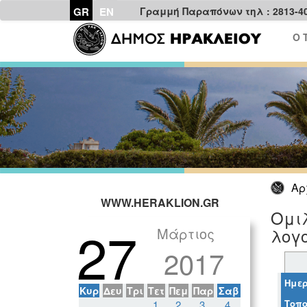
GR
EN
Γραμμή Παραπόνων τηλ : 2813-4
Ο 
Αρ
WWW.HERAKLION.GR
Ομιλ
27
Μάρτιος
λογο
2017
Ημερ
Κυρ
Δευ
Τρι
Τετ
Πεμ
Παρ
Σαβ
Τοπο
1
2
3
4