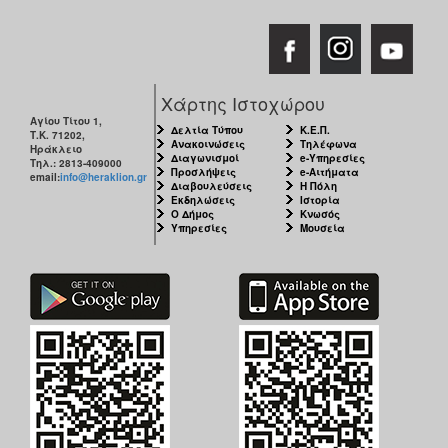
Χάρτης Ιστοχώρου
Αγίου Τίτου 1,
Δελτία Τύπου
Κ.Ε.Π.
Τ.Κ. 71202,
Ανακοινώσεις
Τηλέφωνα
Ηράκλειο
Διαγωνισμοί
e-Υπηρεσίες
Τηλ.: 2813-409000
Προσλήψεις
e-Αιτήματα
email:
info@heraklion.gr
Διαβουλεύσεις
Η Πόλη
Εκδηλώσεις
Ιστορία
Ο Δήμος
Κνωσός
Υπηρεσίες
Μουσεία