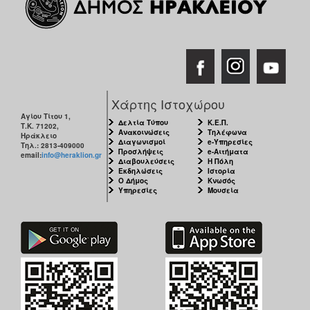
Χάρτης Ιστοχώρου
Αγίου Τίτου 1,
Δελτία Τύπου
Κ.Ε.Π.
Τ.Κ. 71202,
Ανακοινώσεις
Τηλέφωνα
Ηράκλειο
Διαγωνισμοί
e-Υπηρεσίες
Τηλ.: 2813-409000
Προσλήψεις
e-Αιτήματα
email:
info@heraklion.gr
Διαβουλεύσεις
Η Πόλη
Εκδηλώσεις
Ιστορία
Ο Δήμος
Κνωσός
Υπηρεσίες
Μουσεία