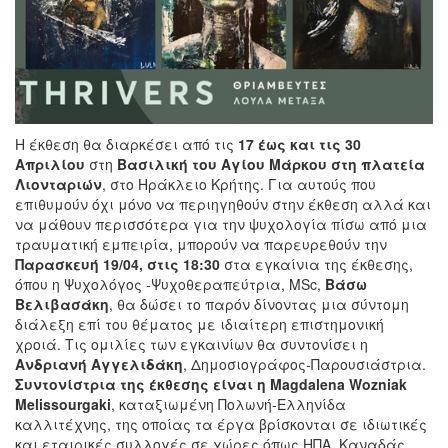
Η έκθεση θα διαρκέσει από τις
17 έως και τις 30
Απριλίου
στη
Βασιλική του Αγίου Μάρκου στη πλατεία
Λιονταριών
, στο Ηράκλειο Κρήτης. Για αυτούς που
επιθυμούν όχι μόνο να περιηγηθούν στην έκθεση αλλά και
να μάθουν περισσότερα για την ψυχολογία πίσω από μια
τραυματική εμπειρία, μπορούν να παρευρεθούν την
Παρασκευή 19/04, στις 18:30
στα εγκαίνια της έκθεσης,
όπου η Ψυχολόγος -Ψυχοθεραπεύτρια, MSc,
Βάσω
Βελιβασάκη
, θα δώσει το παρόν δίνοντας μια σύντομη
διάλεξη επί του θέματος με ιδιαίτερη επιστημονική
χροιά. Τις ομιλίες των εγκαινίων θα συντονίσει η
Ανδριανή Αγγελιδάκη
, Δημοσιογράφος-Παρουσιάστρια.
Συντονίστρια της έκθεσης είναι η Magdalena Wozniak
Melissourgaki
, καταξιωμένη Πολωνή-Ελληνίδα
καλλιτέχνης, της οποίας τα έργα βρίσκονται σε ιδιωτικές
και εταιρικές συλλογές σε χώρες όπως ΗΠΑ, Καναδάς,