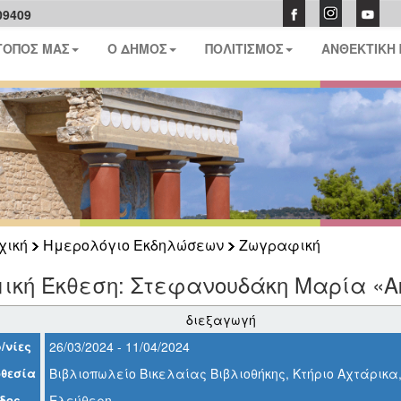
09409
ΤΟΠΟΣ ΜΑΣ
Ο ΔΗΜΟΣ
ΠΟΛΙΤΙΣΜΟΣ
ΑΝΘΕΚΤΙΚΗ
χική
Ημερολόγιο Εκδηλώσεων
Ζωγραφική
ική Έκθεση: Στεφανουδάκη Μαρία «Α
διεξαγωγή
/νίες
26/03/2024 - 11/04/2024
θεσία
Βιβλιοπωλείο Βικελαίας Βιβλιοθήκης, Κτήριο Αχτάρικα
δος
Ελεύθερη