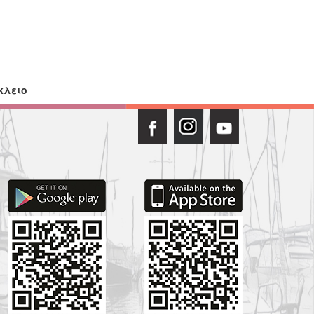
κλειο