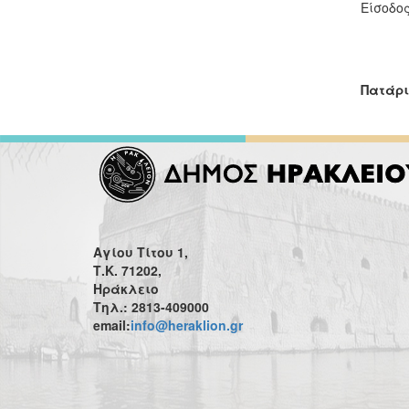
Είσοδο
Πατάρι
Αγίου Τίτου 1,
Τ.Κ. 71202,
Ηράκλειο
Τηλ.: 2813-409000
email:
info@heraklion.gr