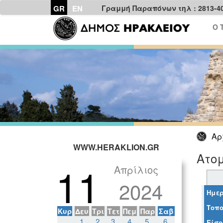
GR
EN
Γραμμή Παραπόνων τηλ : 2813-4
Ο 
Αρ
WWW.HERAKLION.GR
Ατομ
11
Απρίλιος
2024
Ημερ
Τοπο
Κυρ
Δευ
Τρι
Τετ
Πεμ
Παρ
Σαβ
1
2
3
4
5
6
Είσο