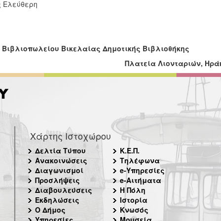
ς Ελεύθερη
 Βιβλιοπωλείου Βικελαίας Δημοτικής Βιβλιοθήκης
Πλατεία Λιονταριών, Ηρά
Χάρτης Ιστοχώρου
Δελτία Τύπου
Κ.Ε.Π.
Ανακοινώσεις
Τηλέφωνα
Διαγωνισμοί
e-Υπηρεσίες
Προσλήψεις
e-Αιτήματα
Διαβουλεύσεις
Η Πόλη
Εκδηλώσεις
Ιστορία
Ο Δήμος
Κνωσός
Υπηρεσίες
Μουσεία