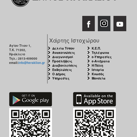
Χάρτης Ιστοχώρου
Αγίου Τίτου 1,
Δελτία Τύπου
Κ.Ε.Π.
Τ.Κ. 71202,
Ανακοινώσεις
Τηλέφωνα
Ηράκλειο
Διαγωνισμοί
e-Υπηρεσίες
Τηλ.: 2813-409000
Προσλήψεις
e-Αιτήματα
email:
info@heraklion.gr
Διαβουλεύσεις
Η Πόλη
Εκδηλώσεις
Ιστορία
Ο Δήμος
Κνωσός
Υπηρεσίες
Μουσεία