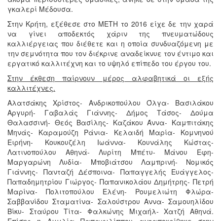
γκαλερί Μέδουσα.
Στην Κρήτη, εξέθεσε στο ΜΕΤΗ το 2016 είχε δε την χαρά
να γίνει αποδεκτός χάριν της πνευματώδους
καλλιέργειας που διέθετε και η οποία συνδυαζόμενη με
την σεμνότητα που τον διέκρινε αναδείκνυε τον έντιμο και
εργατικό καλλιτέχνη και το υψηλό επίπεδο του έργου του.
Στην έκθεση παίρνουν μέρος αλφαβητικά οι εξής
καλλιτέχνες.
Αλατσάκης Χρίστος- Ανδρικοπούλου Όλγα- Βασιλάκου
Αργυρή- Γαβαλάς Γιάννης- Δήμος Τάσος- Δούμα
Θαλασσινή- Θεός Βασίλης- Καζάκου Άννα- Καμπιτάκης
Μηνάς- Καραμούζη Ράνια- Κελαιδή Μαρία- Κομνηνού
Ειρήνη- Κουκουζέλη Ιωάννα- Κουνάλης Κώστας-
Λατινοπούλου Αθηνά- Λυρίτη Μπέτυ- Μάνου Εφη-
Μαργαρώνη Λυδία- Μποβιάτσου Λαμπρινή- Νομικός
Γιάννης- Πανταζή Δέσποινα- Παπαγγελής Ευάγγελος-
Παπαδημητρίου Γιώργος- Παπανικολάου Δημήτρης- Πετρή
Μαρίνα- Πολιτοπούλου Ελένη- Ρουμελιώτη Φλώρα-
Σαββανίδου Σταματίνα- Σαλούστρου Αννα- Σαμουηλίδου
Βίκυ- Σταύρου Τίτα- Φαλκώνης Μιχαήλ- Χατζή Αθηνά.
Επίσης η Αιμιλία Παπαφιλίππου ανταποκρίθηκε στην