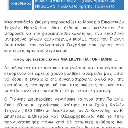
Μουσείο Εικαστικών Τεχνών Ηρακλείου,
Τοποθεσία
Ο
Νυμφών 3, Ηράκλειο Κρήτης, Ηράκλειο
ΤΟΠΟΣ
ΜΑΣ
Μια σπουδαία έκθεση παρουσιάζει το Μουσείο Εικαστικών
Ο
Τεχνών Ηρακλείου. Μια έκθεση που κάλλιστα θα
ΔΗΜΟΣ
μπορούσε να την χαρακτηρίσει κανείς ως ένα εικαστικό
μνημόσυνο φίλων καλλιτεχνών κυρίως προς τον Γιάννη
ΠΟΛΙΤΙΣΜΟΣ
Δημητράκη τον ταλαντούχο ζωγράφο που έφυγε από
κοντά μας πριν από λίγο καιρό.
ΑΝΘΕΚΤΙΚΗ
Τίτλος της έκθεσης είναι ΜΙΑ ΣΚΕΨΗ ΓΙΑ ΤΟΝ ΓΙΑΝΝΗ …
ΠΟΛΗ
Απευθύνεται στο κοινό που τον γνώρισε και τον αγάπησε
δεδομένου ότι αρκετό χρόνο βρέθηκε ανάμεσά μας ώστε
να δοθεί η ευκαιρία της συναναστροφής αλλά και της
εκτιμήσεως στο πρόσωπό του, στις σκέψεις του και στο
μεγάλο ταλέντο που διέθετε στην εικαστική γραφή.
Ο Γιάννης Δημητράκης γεννήθηκε το 1958 στην Παιανία
όπου έζησε κι εργάστηκε. Φοίτησε στην Σχολή Καλών
Τεχνών (1980-1986) με δασκάλους τον Δ. Κοκκινίδη, τον Β.
Δημητρέα Δ.Μυταρά και Θ.Εξαρχόπουλο. Από το 1978
πραγματοποίησε πάνω από 25 ατομικές εκθέσεις και
ακόμα περισσότερες ομαδικές, ανήκε δε στην ομάδα της