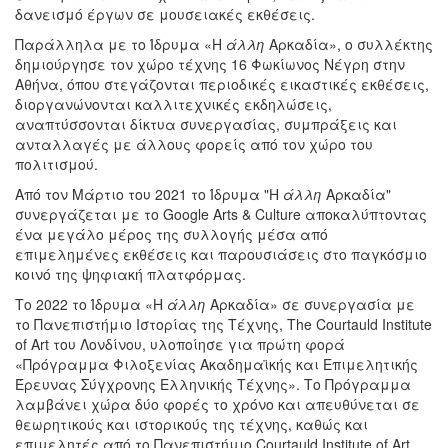
δανεισμό έργων σε μουσειακές εκθέσεις.
Παράλληλα με το Ίδρυμα «Η
άλλη
Αρκαδία», ο συλλέκτης
δημιούργησε τον χώρο τέχνης 16 Φωκίωνος Νέγρη στην
Αθήνα, όπου στεγάζονται περιοδικές εικαστικές εκθέσεις,
διοργανώνονται καλλιτεχνικές εκδηλώσεις,
αναπτύσσονται δίκτυα συνεργασίας, συμπράξεις και
ανταλλαγές με άλλους φορείς από τον χώρο του
πολιτισμού.
Από τον Μάρτιο του 2021 το Ίδρυμα "Η
άλλη
Αρκαδία"
συνεργάζεται με το Google Arts & Culture αποκαλύπτοντας
ένα μεγάλο μέρος της συλλογής μέσα από
επιμελημένες εκθέσεις και παρουσιάσεις στο παγκόσμιο
κοινό της ψηφιακή πλατφόρμας.
Το 2022 το Ίδρυμα «Η
άλλη
Αρκαδία» σε συνεργασία με
το Πανεπιστήμιο Ιστορίας της Τέχνης, The Courtauld Institute
of Art του Λονδίνου, υλοποίησε για πρώτη φορά
«Πρόγραμμα Φιλοξενίας Ακαδημαϊκής και Επιμελητικής
Έρευνας Σύγχρονης Ελληνικής Τέχνης». Το Πρόγραμμα
λαμβάνει χώρα δύο φορές το χρόνο και απευθύνεται σε
θεωρητικούς και ιστορικούς της τέχνης, καθώς και
επιμελητές από το Πανεπιστήμιο Courtauld Institute of Art.