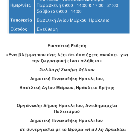
Ο
Ημερ/νίες
Παρασκευή 09:00 - 14:00 & 17:00 - 21:00
ΤΟΠΟΣ
Σάββατο 09:00 - 14:00
ΜΑΣ
Τοποθεσία
Βασιλική Αγίου Μάρκου, Ηράκλειο
Ο
Είσοδος
Ελεύθερη
ΔΗΜΟΣ
ΠΟΛΙΤΙΣΜΟΣ
Εικαστική Έκθεση
«Ένα βλέμμα που σας λέει ότι όσα έχετε ακούσει για
ΑΝΘΕΚΤΙΚΗ
την ζωγραφική είναι αλήθεια»
ΠΟΛΗ
Συλλογή Σωτήρη Φέλιου
Δημοτική Πινακοθήκη Ηρακλείου,
Βασιλική Αγίου Μάρκου, Ηράκλειο Κρήτης
Οργάνωση: Δήμος Ηρακλείου, Αντιδημαρχία
Πολιτισμού
Δημοτική Πινακοθήκη Ηρακλείου
σε συνεργασία με το
Ίδρυμα «Η άλλη Αρκαδία»