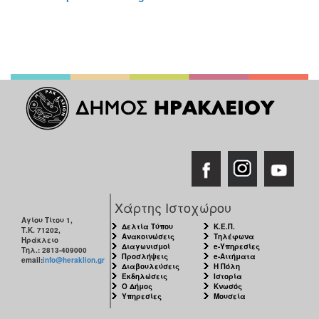
Χάρτης Ιστοχώρου
Αγίου Τίτου 1,
Δελτία Τύπου
Κ.Ε.Π.
Τ.Κ. 71202,
Ανακοινώσεις
Τηλέφωνα
Ηράκλειο
Διαγωνισμοί
e-Υπηρεσίες
Τηλ.: 2813-409000
Προσλήψεις
e-Αιτήματα
email:
info@heraklion.gr
Διαβουλεύσεις
Η Πόλη
Εκδηλώσεις
Ιστορία
Ο Δήμος
Κνωσός
Υπηρεσίες
Μουσεία