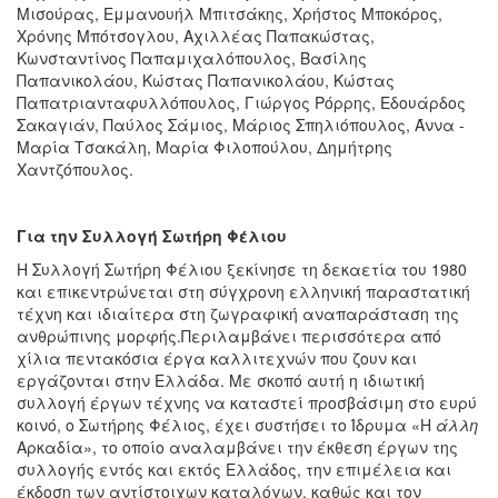
Μισούρας, Εμμανουήλ Μπιτσάκης, Χρήστος Μποκόρος,
Χρόνης Μπότσογλου, Αχιλλέας Παπακώστας,
Κωνσταντίνος Παπαμιχαλόπουλος, Βασίλης
Παπανικολάου, Κώστας Παπανικολάου, Κώστας
Παπατριανταφυλλόπουλος, Γιώργος Ρόρρης, Εδουάρδος
Σακαγιάν, Παύλος Σάμιος, Μάριος Σπηλιόπουλος, Άννα -
Μαρία Τσακάλη, Μαρία Φιλοπούλου, Δημήτρης
Χαντζόπουλος.
Για την Συλλογή Σωτήρη Φέλιου
Η Συλλογή Σωτήρη Φέλιου ξεκίνησε τη δεκαετία του 1980
και επικεντρώνεται στη σύγχρονη ελληνική παραστατική
τέχνη και ιδιαίτερα στη ζωγραφική αναπαράσταση της
ανθρώπινης μορφής.Περιλαμβάνει περισσότερα από
χίλια πεντακόσια έργα καλλιτεχνών που ζουν και
εργάζονται στην Ελλάδα. Με σκοπό αυτή η ιδιωτική
συλλογή έργων τέχνης να καταστεί προσβάσιμη στο ευρύ
κοινό, ο Σωτήρης Φέλιος, έχει συστήσει το Ίδρυμα «Η
άλλη
Αρκαδία», το οποίο αναλαμβάνει την έκθεση έργων της
συλλογής εντός και εκτός Ελλάδος, την επιμέλεια και
έκδοση των αντίστοιχων καταλόγων, καθώς και τον