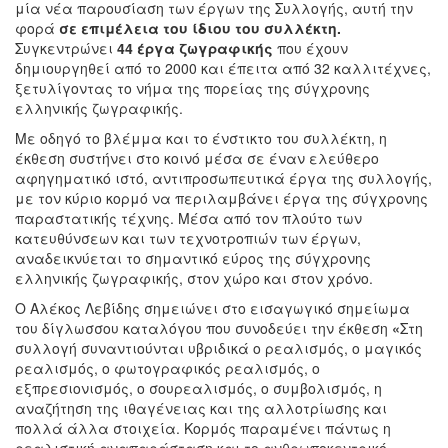
μία νέα παρουσίαση των έργων της Συλλογής, αυτή την
φορά
σε επιμέλεια του ίδιου του συλλέκτη.
Συγκεντρώνει
44 έργα ζωγραφικής
που έχουν
δημιουργηθεί από το 2000 και έπειτα από 32 καλλιτέχνες,
ξετυλίγοντας το νήμα της πορείας της σύγχρονης
ελληνικής ζωγραφικής.
Με οδηγό το βλέμμα και το ένστικτο του συλλέκτη, η
έκθεση συστήνει στο κοινό μέσα σε έναν ελεύθερο
αφηγηματικό ιστό, αντιπροσωπευτικά έργα της συλλογής,
με τον κύριο κορμό να περιλαμβάνει έργα της σύγχρονης
παραστατικής τέχνης. Μέσα από τον πλούτο των
κατευθύνσεων και των τεχνοτροπιών των έργων,
αναδεικνύεται το σημαντικό εύρος της σύγχρονης
ελληνικής ζωγραφικής, στον χώρο και στον χρόνο.
Ο Αλέκος Λεβίδης σημειώνει στο εισαγωγικό σημείωμα
του δίγλωσσου καταλόγου που συνοδεύει την έκθεση
«
Στη
συλλογή συναντιούνται υβριδικά ο ρεαλισμός, ο μαγικός
ρεαλισμός, ο φωτογραφικός ρεαλισμός, ο
εξπρεσιονισμός, ο σουρεαλισμός, ο συμβολισμός, η
αναζήτηση της ιθαγένειας και της αλλοτρίωσης και
πολλά άλλα στοιχεία. Κορμός παραμένει πάντως η
ρεαλιστική αναπαράσταση και το ανθρωποκεντρικό