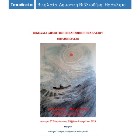
Τοποθεσία
Βικελαία Δημοτική Βιβλιοθήκη, Ηράκλειο
Ο
ΤΟΠΟΣ
ΜΑΣ
Ο
ΔΗΜΟΣ
ΠΟΛΙΤΙΣΜΟΣ
ΑΝΘΕΚΤΙΚΗ
ΠΟΛΗ