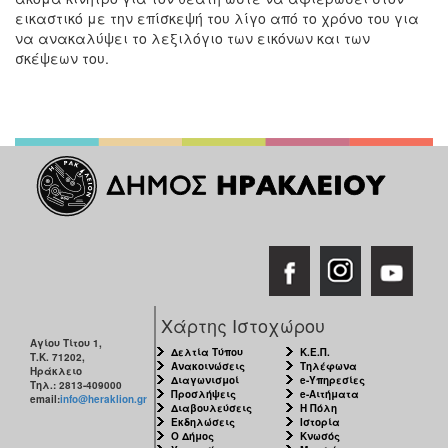
εικαστικό με την επίσκεψή του λίγο από το χρόνο του για
να ανακαλύψει το λεξιλόγιο των εικόνων και των
σκέψεων του.
Χάρτης Ιστοχώρου
Αγίου Τίτου 1,
Δελτία Τύπου
Κ.Ε.Π.
Τ.Κ. 71202,
Ανακοινώσεις
Τηλέφωνα
Ηράκλειο
Διαγωνισμοί
e-Υπηρεσίες
Τηλ.: 2813-409000
Προσλήψεις
e-Αιτήματα
email:
info@heraklion.gr
Διαβουλεύσεις
Η Πόλη
Εκδηλώσεις
Ιστορία
Ο Δήμος
Κνωσός