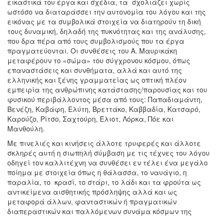
εικαστικά του έργα και σχέδια, τα σχολιάζει χωρίς
ωστόσο να διαταράσσει την αυτονομία του λόγου και της
εικόνας με τα συμβολικά στοιχεία να διατηρούν τη δική
τους δυναμική, δηλαδή της πυκνότητας και της ανάλυσης,
που δρα πέρα από τους συμβολισμούς που τα έργα
πραγματεύονται. Οι συνθέσεις του Α. Μαυρικάκη
μεταφέρουν το «σώμα» του σύγχρονου κόσμου, όπως
επαναστάσεις και συνθήματα, αλλά και αυτό της
ελληνικής και ξένης γραμματείας ως οπτική πλέον
εμπειρία της ανθρώπινης κατάστασης/παρουσίας και του
φυσικού περιβάλλοντος μέσα από τους: Παπαδιαμάντη,
Βενέζη, Καβάφη, Ελύτη, Βρεττάκο, Καββαδία, Κατσαρό,
Καρούζο, Ρίτσο, Σαχτούρη, Έλιοτ, Λόρκα, Πόε και
Μανθούλη.
Με πινελιές και κινήσεις άλλοτε τρυφερές και άλλοτε
σκληρές αυτή η σιωπηλή σύμβαση με τις τέχνες του λόγου
οδηγεί τον καλλιτέχνη να συνθέσει εν τέλει ένα μεγάλο
ποίημα με στοιχεία όπως η θάλασσα, το ναυάγιο, η
παραλία, το κρασί, το στάρι, το λάδι και τα φρούτα ως
αντικείμενα αισθητικής πρόσληψης αλλά και ως
μεταφορά άλλων, φανταστικών ή πραγματικών
διαπεραστικών και παλλόμενων συνάμα κόσμων της