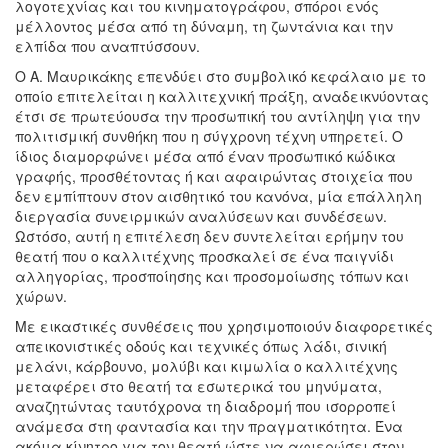
λογοτεχνίας και του κινηματογράφου, σπόροι ενός
μέλλοντος μέσα από τη δύναμη, τη ζωντάνια και την
ελπίδα που αναπτύσσουν.
Ο Α. Μαυρικάκης επενδύει στο συμβολικό κεφάλαιο με το
οποίο επιτελείται η καλλιτεχνική πράξη, αναδεικνύοντας
έτσι σε πρωτεύουσα την προσωπική του αντίληψη για την
πολιτισμική συνθήκη που η σύγχρονη τέχνη υπηρετεί. Ο
ίδιος διαμορφώνει μέσα από έναν προσωπικό κώδικα
γραφής, προσθέτοντας ή και αφαιρώντας στοιχεία που
δεν εμπίπτουν στον αισθητικό του κανόνα, μία επάλληλη
διεργασία συνειρμικών αναλύσεων και συνδέσεων.
Ωστόσο, αυτή η επιτέλεση δεν συντελείται ερήμην του
θεατή που ο καλλιτέχνης προσκαλεί σε ένα παιγνίδι
αλληγορίας, προσποίησης και προσομοίωσης τόπων και
χώρων.
Με εικαστικές συνθέσεις που χρησιμοποιούν διαφορετικές
απεικονιστικές οδούς και τεχνικές όπως λάδι, σινική
μελάνι, κάρβουνο, μολύβι και κιμωλία ο καλλιτέχνης
μεταφέρει στο θεατή τα εσωτερικά του μηνύματα,
αναζητώντας ταυτόχρονα τη διαδρομή που ισορροπεί
ανάμεσα στη φαντασία και την πραγματικότητα. Ένα
ακόμα κίνητρο για τον θεατή ώστε να αφιερώσει στον