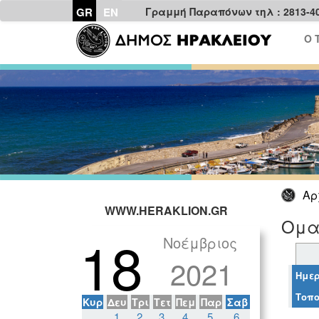
GR
EN
Γραμμή Παραπόνων τηλ : 2813-4
Ο 
Αρ
WWW.HERAKLION.GR
Ομαδ
18
Νοέμβριος
2021
Ημερ
Τοπο
Κυρ
Δευ
Τρι
Τετ
Πεμ
Παρ
Σαβ
1
2
3
4
5
6