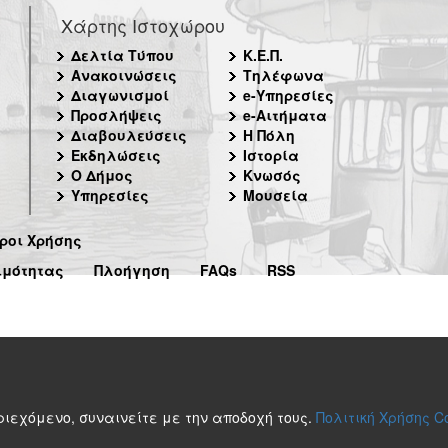
Χάρτης Ιστοχώρου
Δελτία Τύπου
Κ.Ε.Π.
Ανακοινώσεις
Τηλέφωνα
Διαγωνισμοί
e-Υπηρεσίες
Προσλήψεις
e-Αιτήματα
Διαβουλεύσεις
Η Πόλη
Εκδηλώσεις
Ιστορία
Ο Δήμος
Κνωσός
Υπηρεσίες
Μουσεία
ροι Χρήσης
ιμότητας
Πλοήγηση
FAQs
RSS
περιεχόμενο, συναινείτε με την αποδοχή τους.
Πολιτική Χρήσης C