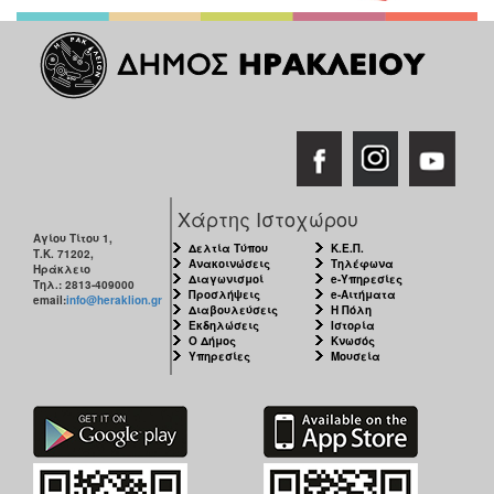
Χάρτης Ιστοχώρου
Αγίου Τίτου 1,
Δελτία Τύπου
Κ.Ε.Π.
Τ.Κ. 71202,
Ανακοινώσεις
Τηλέφωνα
Ηράκλειο
Διαγωνισμοί
e-Υπηρεσίες
Τηλ.: 2813-409000
Προσλήψεις
e-Αιτήματα
email:
info@heraklion.gr
Διαβουλεύσεις
Η Πόλη
Εκδηλώσεις
Ιστορία
Ο Δήμος
Κνωσός
Υπηρεσίες
Μουσεία