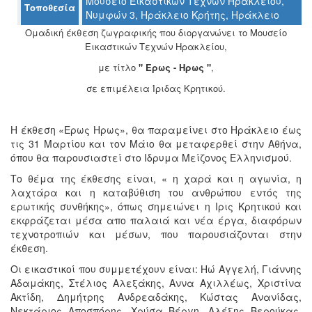
Μουσείο Εικαστικών Τεχνών Ηρακλείου,
Τοποθεσία
Ο
Νυμφών 3, Ηράκλειο Κρήτης, Ηράκλειο
ΤΟΠΟΣ
ΜΑΣ
Ομαδική έκθεση ζωγραφικής που διοργανώνει το Μουσείο
Εικαστικών Τεχνών Ηρακλείου,
Ο
με τίτλο
" Ερως - Ηρως "
,
ΔΗΜΟΣ
σε επιμέλεια Ίριδας Κρητικού.
ΠΟΛΙΤΙΣΜΟΣ
Η έκθεση «Ερως Ηρως», θα παραμείνει στο Ηράκλειο έως
ΑΝΘΕΚΤΙΚΗ
τις 31 Μαρτίου και τον Μάιο θα μεταφερθεί στην Αθήνα,
ΠΟΛΗ
όπου θα παρουσιαστεί στο Ιδρυμα Μείζονος Ελληνισμού.
Το θέμα της έκθεσης είναι, « η χαρά και η αγωνία, η
λαχτάρα και η καταβύθιση του ανθρώπου εντός της
ερωτικής συνθήκης», όπως σημειώνει η Ιρις Κρητικού και
εκφράζεται μέσα απο παλαιά και νέα έργα, διαφόρων
τεχνοτροπιών και μέσων, που παρουσιάζονται στην
έκθεση.
Οι εικαστικοί που συμμετέχουν είναι: Ηώ Αγγελή, Γιάννης
Αδαμάκης, Στέλιος Αλεξάκης, Αννα Αχιλλέως, Χριστίνα
Ακτίδη, Δημήτρης Ανδρεαδάκης, Κώστας Ανανίδας,
Νεκτάριος Αποσπόρης, Χρύσα Βέργη, Αλέξης Βερούκας,