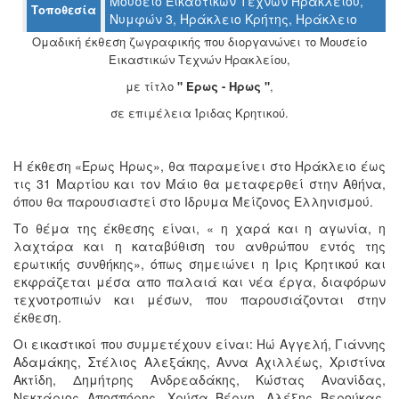
Μουσείο Εικαστικών Τεχνών Ηρακλείου,
Τοποθεσία
Ο
Νυμφών 3, Ηράκλειο Κρήτης, Ηράκλειο
ΤΟΠΟΣ
ΜΑΣ
Ομαδική έκθεση ζωγραφικής που διοργανώνει το Μουσείο
Εικαστικών Τεχνών Ηρακλείου,
Ο
με τίτλο
" Ερως - Ηρως "
,
ΔΗΜΟΣ
σε επιμέλεια Ίριδας Κρητικού.
ΠΟΛΙΤΙΣΜΟΣ
Η έκθεση «Ερως Ηρως», θα παραμείνει στο Ηράκλειο έως
ΑΝΘΕΚΤΙΚΗ
τις 31 Μαρτίου και τον Μάιο θα μεταφερθεί στην Αθήνα,
ΠΟΛΗ
όπου θα παρουσιαστεί στο Ιδρυμα Μείζονος Ελληνισμού.
Το θέμα της έκθεσης είναι, « η χαρά και η αγωνία, η
λαχτάρα και η καταβύθιση του ανθρώπου εντός της
ερωτικής συνθήκης», όπως σημειώνει η Ιρις Κρητικού και
εκφράζεται μέσα απο παλαιά και νέα έργα, διαφόρων
τεχνοτροπιών και μέσων, που παρουσιάζονται στην
έκθεση.
Οι εικαστικοί που συμμετέχουν είναι: Ηώ Αγγελή, Γιάννης
Αδαμάκης, Στέλιος Αλεξάκης, Αννα Αχιλλέως, Χριστίνα
Ακτίδη, Δημήτρης Ανδρεαδάκης, Κώστας Ανανίδας,
Νεκτάριος Αποσπόρης, Χρύσα Βέργη, Αλέξης Βερούκας,