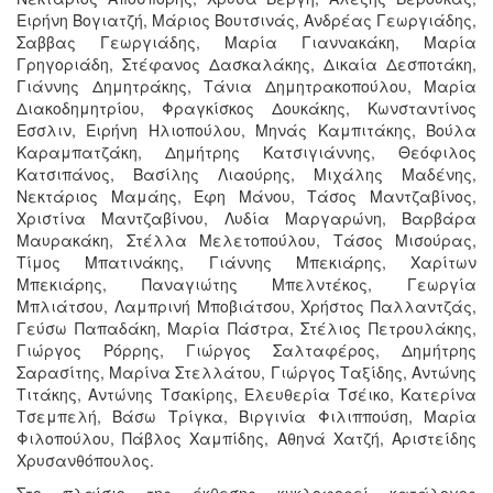
Ειρήνη Βογιατζή, Μάριος Βουτσινάς, Ανδρέας Γεωργιάδης,
Σαββας Γεωργιάδης, Μαρία Γιαννακάκη, Μαρία
Γρηγοριάδη, Στέφανος Δασκαλάκης, Δικαία Δεσποτάκη,
Γιάννης Δημητράκης, Τάνια Δημητρακοπούλου, Μαρία
Διακοδημητρίου, Φραγκίσκος Δουκάκης, Κωνσταντίνος
Εσσλιν, Ειρήνη Ηλιοπούλου, Μηνάς Καμπιτάκης, Βούλα
Καραμπατζάκη, Δημήτρης Κατσιγιάννης, Θεόφιλος
Κατσιπάνος, Βασίλης Λιαούρης, Μιχάλης Μαδένης,
Νεκτάριος Μαμάης, Εφη Μάνου, Τάσος Μαντζαβίνος,
Χριστίνα Μαντζαβίνου, Λυδία Μαργαρώνη, Βαρβάρα
Μαυρακάκη, Στέλλα Μελετοπούλου, Τάσος Μισούρας,
Τίμος Μπατινάκης, Γιάννης Μπεκιάρης, Χαρίτων
Μπεκιάρης, Παναγιώτης Μπελντέκος, Γεωργία
Μπλιάτσου, Λαμπρινή Μποβιάτσου, Χρήστος Παλλαντζάς,
Γεύσω Παπαδάκη, Μαρία Πάστρα, Στέλιος Πετρουλάκης,
Γιώργος Ρόρρης, Γιώργος Σαλταφέρος, Δημήτρης
Σαρασίτης, Μαρίνα Στελλάτου, Γιώργος Ταξίδης, Αντώνης
Τιτάκης, Αντώνης Τσακίρης, Ελευθερία Τσέικο, Κατερίνα
Τσεμπελή, Βάσω Τρίγκα, Βιργινία Φιλιππούση, Μαρία
Φιλοπούλου, Πάβλος Χαμπίδης, Αθηνά Χατζή, Αριστείδης
Χρυσανθόπουλος.
Στο πλαίσιο της έκθεσης κυκλοφορεί κατάλογος