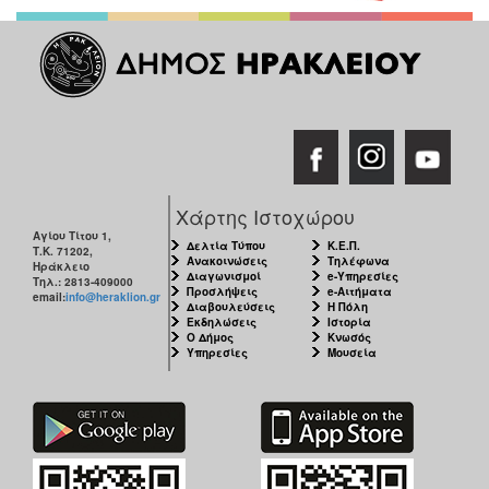
Χάρτης Ιστοχώρου
Αγίου Τίτου 1,
Δελτία Τύπου
Κ.Ε.Π.
Τ.Κ. 71202,
Ανακοινώσεις
Τηλέφωνα
Ηράκλειο
Διαγωνισμοί
e-Υπηρεσίες
Τηλ.: 2813-409000
Προσλήψεις
e-Αιτήματα
email:
info@heraklion.gr
Διαβουλεύσεις
Η Πόλη
Εκδηλώσεις
Ιστορία
Ο Δήμος
Κνωσός
Υπηρεσίες
Μουσεία