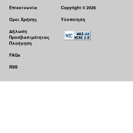
Επικοινωνία
Copyright © 2026
Όροι Χρήσης
Υλοποίηση
Δήλωση
Προσβασιμότητας
Πλοήγηση
FAQs
RSS