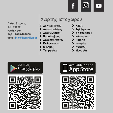
Χάρτης Ιστοχώρου
Αγίου Τίτου 1,
Δελτία Τύπου
Κ.Ε.Π.
Τ.Κ. 71202,
Ανακοινώσεις
Τηλέφωνα
Ηράκλειο
Διαγωνισμοί
e-Υπηρεσίες
Τηλ.: 2813-409000
Προσλήψεις
e-Αιτήματα
email:
info@heraklion.gr
Διαβουλεύσεις
Η Πόλη
Εκδηλώσεις
Ιστορία
Ο Δήμος
Κνωσός
Υπηρεσίες
Μουσεία