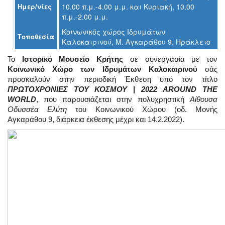
Ημερ/νίες
10.00 π.μ.-4.00 μ.μ. και Κυριακή, 10.00
π.μ.-2.00 μ.μ.
Ο
Κοινωνικός χώρος Ιδρυμάτων
Τοποθεσία
ΤΟΠΟΣ
Καλοκαιρινού, Μ. Αγκαράθου 9, Ηράκλειο
ΜΑΣ
Το
Ιστορικό Μουσείο Κρήτης
σε συνεργασία με τον
Ο
Κοινωνικό Χώρο των Ιδρυμάτων Καλοκαιρινού
σάς
ΔΗΜΟΣ
προσκαλούν στην περιοδική Έκθεση υπό τον τίτλο
ΠΡΩΤΟΧΡΟΝΙΕΣ ΤΟΥ ΚΟΣΜΟΥ
|
2022
AROUND
THE
ΠΟΛΙΤΙΣΜΟΣ
WORLD
, που παρουσιάζεται στην πολυχρηστική
Αίθουσα
Οδυσσέα Ελύτη
του Κοινωνικού Χώρου (οδ. Μονής
ΑΝΘΕΚΤΙΚΗ
Αγκαράθου 9, διάρκεια έκθεσης μέχρι και 14.2.2022).
ΠΟΛΗ