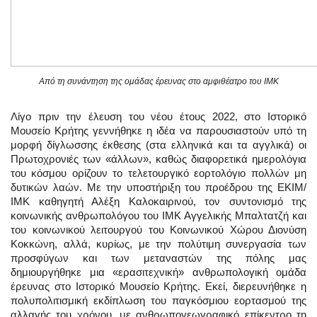
Από τη συνάντηση της ομάδας έρευνας στο αμφιθέατρο του ΙΜΚ
Λίγο πριν την έλευση του νέου έτους 2022, στο Ιστορικό
Μουσείο Κρήτης γεννήθηκε η ιδέα να παρουσιαστούν υπό τη
μορφή δίγλωσσης έκθεσης (στα ελληνικά και τα αγγλικά) οι
Πρωτοχρονιές των «άλλων», καθώς διαφορετικά ημερολόγια
του κόσμου ορίζουν το τελετουργικό εορτολόγιο πολλών μη
δυτικών λαών. Με την υποστήριξη του προέδρου της ΕΚΙΜ/
ΙΜΚ καθηγητή Αλέξη Καλοκαιρινού, τον συντονισμό της
κοινωνικής ανθρωπολόγου του ΙΜΚ Αγγελικής Μπαλτατζή και
του κοινωνικού λειτουργού του Κοινωνικού Χώρου Διονύση
Κοκκώνη, αλλά, κυρίως, με την πολύτιμη συνεργασία των
προσφύγων και των μεταναστών της πόλης μας
δημιουργήθηκε μια «ερασιτεχνική» ανθρωπολογική ομάδα
έρευνας στο Ιστορικό Μουσείο Κρήτης. Εκεί, διερευνήθηκε η
πολυπολιτισμική εκδίπλωση του παγκόσμιου εορτασμού της
αλλαγής του χρόνου, με ανθρωπογεωγραφικό επίκεντρο τη