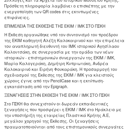
Πρόσθετη πληροφορία λαμβάνει ο επισκέπτης με την
ενεργοποίηση των QR codes στις εκτυπωμένες
επιφάνειες.
ΕΠΙΜΕΛΕΙΑ ΤΗΣ ΕΚΘΕΣΗΣ ΤΗΣ ΕΚΙΜ / ΙΜΚ ΣΤΟ ΠΣΚΗ
Η Έκθεση οργανώθηκε υπό τον συντονισμό του προέδρου
της ΕΚΙΜ καθηγητή Αλέξη Καλοκαιρινού και την επιμέλεια
του αναπληρωτή διευθυντή του ΙΜΚ ιστορικού Αγησίλαου
Καλουτσάκη, σε συνεργασία με την ομάδα των νέων
ιστορικών - επιστημονικών συνεργατών της ΕΚΙΜ / ΙΜΚ,
Μαρία Καλογεράκη, Δημήτρη Κυπριωτάκη, Ανδρέα
Καλοκαιρινό και Ειρήνη Φουκαράκη. Η προσαρμογή του
σχεδιασμού της Έκθεσης της ΕΚΙΜ / ΙΜΚ για κλειστούς
χώρους έγινε από την PencilCase και η εκτύπωση-
εγκατάσταση από την Epigraph.
ΞΕΝΑΓΗΣΕΙΣ ΣΤΗΝ ΕΚΘΕΣΗ ΤΗΣ ΕΚΙΜ / ΙΜΚ ΣΤΟ ΠΣΚΗ
Στο ΠΣΚΗ θα συνεχιστούν οι δωρεάν εκπαιδευτικές
ξεναγήσεις που προσφέρει η ΕΚΙΜ / ΙΜΚ στο Ηράκλειο με
την υποστήριξη της εταιρείας Πλαστικά Κρήτης Α.Ε,
μεγάλου χορηγού της Έκθεσης. Οι ξεναγήσεις
πραγματοποιούνται από τους επιστημονικούς συνεργάτες