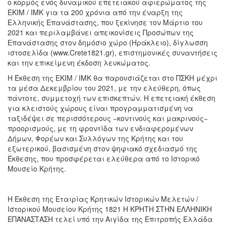
ο κορμός ενός δυναμικού επετειακού αφιερώματος της
ΕΚΙΜ / ΙΜΚ για τα 200 χρόνια από την έναρξη της
Ελληνικής Επανάστασης, που ξεκίνησε τον Μάρτιο του
2021 και περιλαμβάνει απεικονίσεις Προσώπων της
Επανάστασης στον δημόσιο χώρο (Ηράκλειο), δίγλωσση
ιστοσελίδα (www.Crete1821.gr), επιστημονικές συναντήσεις
και την επικείμενη έκδοση λευκώματος.
Η Έκθεση της ΕΚΙΜ / ΙΜΚ θα παρουσιάζεται στο ΠΣΚΗ μέχρι
τα μέσα Δεκεμβρίου του 2021, με την ελεύθερη, όπως
πάντοτε, συμμετοχή των επισκεπτών. Η επετειακή έκθεση
για κλειστούς χώρους είναι προγραμματισμένη να
ταξιδέψει σε περισσότερους −κοντινούς και μακρινούς−
προορισμούς, με τη φροντίδα των ενδιαφερομένων
Δήμων, Φορέων και Συλλόγων της Κρήτης και του
εξωτερικού, βασισμένη στον ψηφιακό σχεδιασμό της
Έκθεσης, που προσφέρεται ελεύθερα από το Ιστορικό
Μουσείο Κρήτης.
Η Έκθεση της Εταιρίας Κρητικών Ιστορικών Μελετών /
Ιστορικού Μουσείου Κρήτης 1821 Η ΚΡΗΤΗ ΣΤΗΝ ΕΛΛΗΝΙΚΗ
ΕΠΑΝΑΣΤΑΣΗ τελεί υπό την Αιγίδα της Επιτροπής Ελλάδα