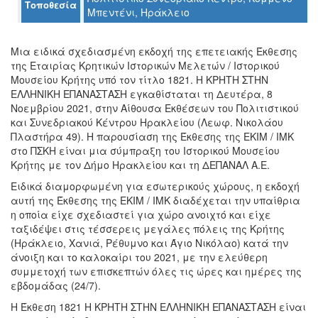
Τοποθεσία
Μπεντένι, Ηράκλειο
Ο
ΤΟΠΟΣ
ΜΑΣ
Μια ειδικά σχεδιασμένη εκδοχή της επετειακής Έκθεσης
της Εταιρίας Κρητικών Ιστορικών Μελετών / Ιστορικού
Μουσείου Κρήτης υπό τον τίτλο 1821. Η ΚΡΗΤΗ ΣΤΗΝ
Ο
ΔΗΜΟΣ
ΕΛΛΗΝΙΚΗ ΕΠΑΝΑΣΤΑΣΗ εγκαθίσταται τη Δευτέρα, 8
Νοεμβρίου 2021, στην Αίθουσα Εκθέσεων του Πολιτιστικού
και Συνεδριακού Κέντρου Ηρακλείου (Λεωφ. Νικολάου
ΠΟΛΙΤΙΣΜΟΣ
Πλαστήρα 49). Η παρουσίαση της Έκθεσης της ΕΚΙΜ / ΙΜΚ
στο ΠΣΚΗ είναι μια σύμπραξη του Ιστορικού Μουσείου
ΑΝΘΕΚΤΙΚΗ
Κρήτης με τον Δήμο Ηρακλείου και τη ΔΕΠΑΝΑΛ Α.Ε.
ΠΟΛΗ
Ειδικά διαμορφωμένη για εσωτερικούς χώρους, η εκδοχή
αυτή της Έκθεσης της ΕΚΙΜ / ΙΜΚ διαδέχεται την υπαίθρια
η οποία είχε σχεδιαστεί για χώρο ανοιχτό και είχε
ταξιδέψει στις τέσσερεις μεγάλες πόλεις της Κρήτης
(Ηράκλειο, Χανιά, Ρέθυμνο και Άγιο Νικόλαο) κατά την
άνοιξη και το καλοκαίρι του 2021, με την ελεύθερη
συμμετοχή των επισκεπτών όλες τις ώρες και ημέρες της
εβδομάδας (24/7).
Η Έκθεση 1821 Η ΚΡΗΤΗ ΣΤΗΝ ΕΛΛΗΝΙΚΗ ΕΠΑΝΑΣΤΑΣΗ είναι