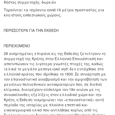
Κόστος συμμετοχής: δωρεάν
Τηρούνται τα ισχύοντα covid-19 μέτρα προστασίας για
κλειστούς εκθεσιακούς χώρους.
ΠΕΡΙΣΣΟΤΕΡΑ ΓΙΑ ΤΗΝ ΕΚΘΕΣΗ
ΠΕΡΙΕΧΟΜΕΝΟ
28 ανηρτημένες επιφάνειες της Έκθεσης ξετυλίγουν τη
συμμετοχή της Κρήτης στην Ελληνική Επανάσταση και
αποτυπώνουν τις λιγότερο γνωστές πτυχές της, καθώς
τελικά το μεγάλο μεσογειακό νησί δεν εντάχθηκε στο
ελληνικό κράτος που ιδρύθηκε το 1830. Σε συνάρτηση με
τον επαναστατικό αναβρασμό και την αμφισβήτηση των
μεγάλων πολυεθνικών αυτοκρατοριών που, σε διεθνή
κλίμακα, διατρέχουν ολόκληρο τον 19ο αιώνα με τις
συνακόλουθες εξελίξεις στον ελλαδικό χώρο και την
Κρήτη, η Έκθεση τεκμηριώνει την «επαναστατική» αυτή
περίοδο της ιστορίας με πλούσιο εποπτικό και
εικονογραφικό υλικό που αντλήθηκε κυρίως από τις
Συλλογές και τα Αρχεία του Ιστορικού Μουσείου Κρήτης.