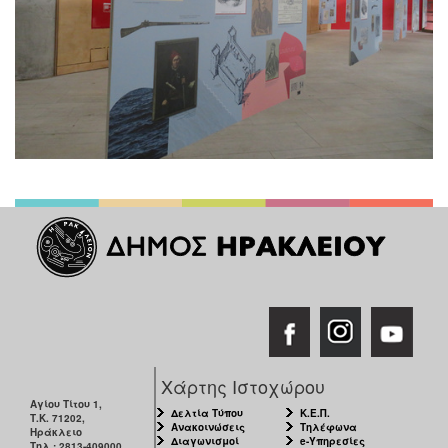
Χάρτης Ιστοχώρου
Αγίου Τίτου 1,
Δελτία Τύπου
Κ.Ε.Π.
Τ.Κ. 71202,
Ανακοινώσεις
Τηλέφωνα
Ηράκλειο
Διαγωνισμοί
e-Υπηρεσίες
Τηλ.: 2813-409000