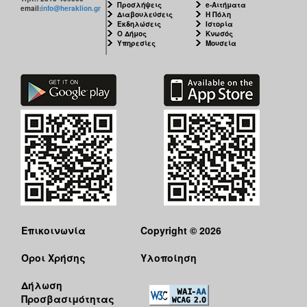
Προσλήψεις
e-Αιτήματα
email:
info@heraklion.gr
Διαβουλεύσεις
Η Πόλη
Εκδηλώσεις
Ιστορία
Ο Δήμος
Κνωσός
Υπηρεσίες
Μουσεία
Επικοινωνία
Copyright © 2026
Όροι Χρήσης
Υλοποίηση
Δήλωση
Προσβασιμότητας