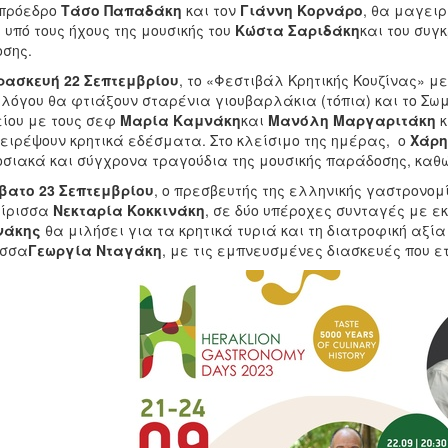
 πρόεδρο
Τάσο Παπαδάκη
και τον
Γιάννη Κορνάρο
, θα μαγειρ
 υπό τους ήχους της μουσικής του
Κώστα Σαριδάκη
και του συγ
σης.
ρασκευή 22 Σεπτεμβρίου
, το «Φεστιβάλ Κρητικής Κουζίνας» μ
λλόγου θα φτιάξουν σταρένια γιουβαρλάκια (τόπια) και το Σ
ίου με τους σεφ
Μαρία Καμνάκη
και
Μανόλη Μαργαριτάκη
κ
ειρέψουν κρητικά εδέσματα. Στο κλείσιμο της ημέρας, ο
Χάρη
σιακά και σύγχρονα τραγούδια της μουσικής παράδοσης, καθώς
βατο 23 Σεπτεμβρίου
, ο πρεσβευτής της ελληνικής γαστρονο
ίρισσα
Νεκταρία Κοκκινάκη
, σε δύο υπέροχες συνταγές με εκ
νάκης
θα μιλήσει για τα κρητικά τυριά και τη διατροφική αξία 
ισσα
Γεωργία Νταγάκη
, με τις εμπνευσμένες διασκευές που ε