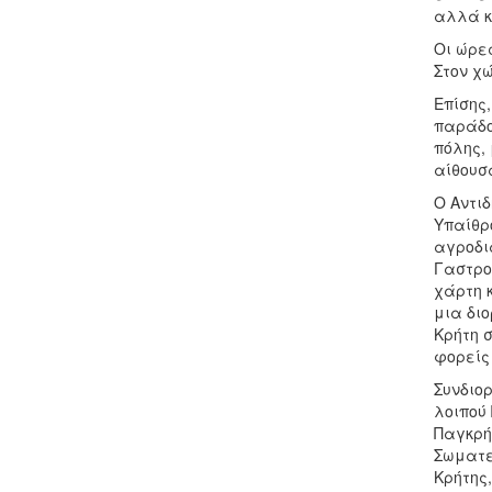
αλλά κ
Οι ώρες
Στον χ
Επίσης
παράδο
πόλης, 
αίθουσ
Ο Αντι
Υπαίθρ
αγροδι
Γαστρο
χάρτη κ
μια δι
Κρήτη 
φορείς
Συνδιο
λοιπού
Παγκρή
Σωματε
Κρήτης