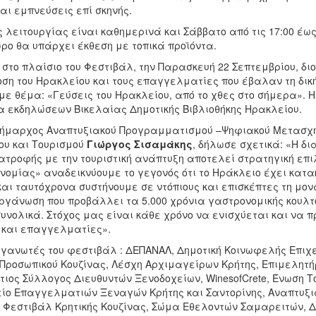
αι εμπνεύσεις επί σκηνής.
 λειτουργίας είναι καθημερινά και Σάββατο από τις 17:00 έως τι
ώρο θα υπάρχει έκθεση με τοπικά προϊόντα.
, στο πλαίσιο του Φεστιβάλ, την Παρασκευή 22 Σεπτεμβρίου, δ
ση του Ηρακλείου και τους επαγγελματίες που έβαλαν τη δική
με θέμα: «Γεύσεις του Ηρακλείου, από το χθες στο σήμερα». Η 
α εκδηλώσεων Βικελαίας Δημοτικής Βιβλιοθήκης Ηρακλείου.
δήμαρχος Αναπτυξιακού Προγραμματισμού –Ψηφιακού Μετασχ
ου και Τουρισμού
Γιώργος Σισαμάκης
, δήλωσε σχετικά: «Η δι
ατροφής με την τουριστική ανάπτυξη αποτελεί στρατηγική επι
νομίας» αναδεικνύουμε το γεγονός ότι το Ηράκλειο έχει κατα
αι ταυτόχρονα συστήνουμε σε ντόπιους και επισκέπτες τη μονα
οργάνωση που προβάλλει τα 5.000 χρόνια γαστρονομικής κουλτ
συνολικά. Στόχος μας είναι κάθε χρόνο να ενισχύεται και να
 και επαγγελματίες».
ργανωτές του φεστιβάλ : ΔΕΠΑΝΑΛ, Δημοτική Κοινωφελής Επιχ
 Προσωπικού Κουζίνας, Λέσχη Αρχιμαγείρων Κρήτης, Επιμελητ
τιος Σύλλογος Διευθυντών Ξενοδοχείων, WinesofCrete, Ένωση 
ίο Επαγγελματιών Ξεναγών Κρήτης και Σαντορίνης, Αναπτυξι
, Φεστιβάλ Κρητικής Κουζίνας, Σώμα Εθελοντών Σαμαρειτών,