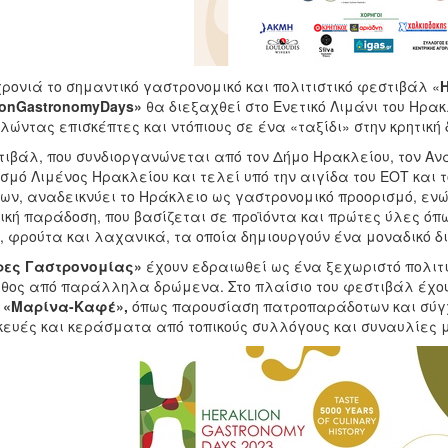
χρονιά το σημαντικό γαστρονομικό και πολιτιστικό φεστιβάλ «
lionGastronomyDays»
θα διεξαχθεί στο Ενετικό Λιμάνι του Ηρακλ
λώντας επισκέπτες και ντόπιους σε ένα «ταξίδι» στην κρητική
τιβάλ, που συνδιοργανώνεται από τον Δήμο Ηρακλείου, τον Αν
μό Λιμένος Ηρακλείου και τελεί υπό την αιγίδα του ΕΟΤ και 
ων, αναδεικνύει το Ηράκλειο ως γαστρονομικό προορισμό, εν
ική παράδοση, που βασίζεται σε προϊόντα και πρώτες ύλες όπ
, φρούτα και λαχανικά, τα οποία δημιουργούν ένα μοναδικό δ
ρες Γαστρονομίας»
έχουν εδραιωθεί ως ένα ξεχωριστό πολιτι
ήθος από παράλληλα δρώμενα. Στο πλαίσιο του φεστιβάλ έχο
g «Μαρίνα-Καφέ»,
όπως παρουσίαση πατροπαράδοτων και σύγ
ευές και κεράσματα από τοπικούς συλλόγους και συναυλίες 