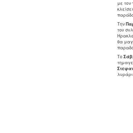
με τον
κλείσει
παράδο
Την
Πα
του συ
Ηρακλε
θα μαγ
παραδο
Το
Σάβ
τημαγε
Στεφα
λυράρ