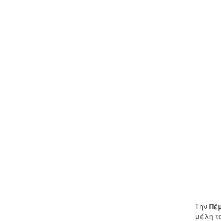
Την
Πέ
μέλη τ