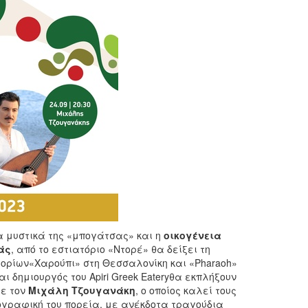
 μυστικά της «μπογάτσας» και η
οικογένεια
άς
, από το εστιατόριο «Ντορέ» θα δείξει τη
τορίων«Χαρούπι» στη Θεσσαλονίκη και «Pharaoh»
αι δημιουργός του Apiri Greek Eateryθα εκπλήξουν
με τον
Μιχάλη Τζουγανάκη
, ο οποίος καλεί τους
κογραφική του πορεία, με ανέκδοτα τραγούδια