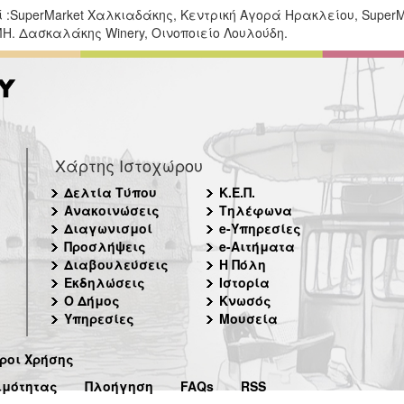
 :SuperMarket Χαλκιαδάκης, Κεντρική Αγορά Ηρακλείου, SuperM
Η. Δασκαλάκης Winery, Οινοποιείο Λουλούδη.
Χάρτης Ιστοχώρου
Δελτία Τύπου
Κ.Ε.Π.
Ανακοινώσεις
Τηλέφωνα
Διαγωνισμοί
e-Υπηρεσίες
Προσλήψεις
e-Αιτήματα
Διαβουλεύσεις
Η Πόλη
Εκδηλώσεις
Ιστορία
Ο Δήμος
Κνωσός
Υπηρεσίες
Μουσεία
ροι Χρήσης
ιμότητας
Πλοήγηση
FAQs
RSS