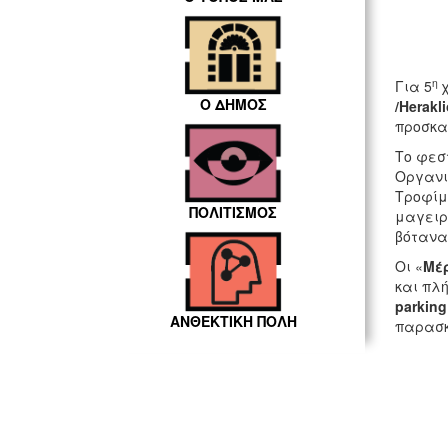
η
Για 5
Ο ΔΗΜΟΣ
/Herak
προσκα
Το φεσ
Οργανισ
Τροφίμ
ΠΟΛΙΤΙΣΜΟΣ
μαγειρ
βότανα
Οι «
Μέ
και πλ
parkin
ΑΝΘΕΚΤΙΚΗ ΠΟΛΗ
παρασκ