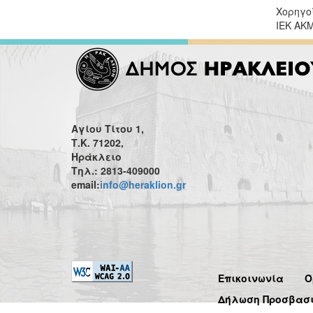
Χορηγοί
ΙΕΚ ΑΚΜ
Αγίου Τίτου 1,
Τ.Κ. 71202,
Ηράκλειο
Τηλ.: 2813-409000
email:
info@heraklion.gr
Επικοινωνία
Ό
Δήλωση Προσβασ