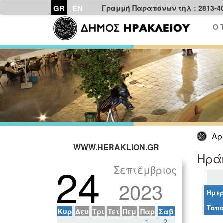
GR
EN
Γραμμή Παραπόνων τηλ : 2813-4
Ο 
Αρ
WWW.HERAKLION.GR
Ηράκ
24
Σεπτέμβριος
2023
Ημερ
Τοπο
Κυρ
Δευ
Τρι
Τετ
Πεμ
Παρ
Σαβ
1
2