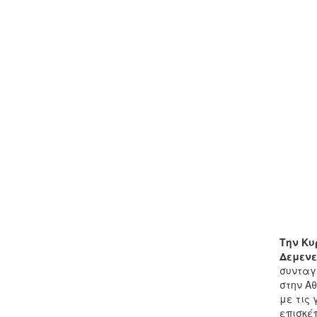
Την Κυ
Δεμεν
συνταγ
στην Α
με τις 
επισκέ