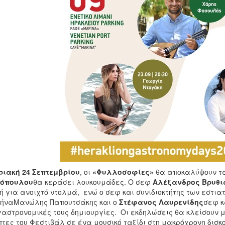
ριακή 24 Σεπτεμβρίου
, οι
«Φυλλοσοφίες»
θα αποκαλύψουν τα
εόπουλου
θα κεράσει λουκουμάδες. Ο σεφ
Αλέξανδρος Βρυθι
ή για ανοιχτό ντολμά, ενώ ο σεφ και συνιδιοκτήτης των εστια
θήναΜανώλης Παπουτσάκης και ο
Στέφανος Λαυρενίδης
σεφ κ
γαστρονομικές τους δημιουργίες. Οι εκδηλώσεις θα κλείσουν 
πτες του Φεστιβάλ σε ένα μουσικό ταξίδι στη μακρόχρονη δισ