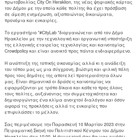
πρωτοβουλίας City On Heraklion, της νέας ψηφιακής κάρτας
του Δήμου με την οποία κάθε πολίτης θα έχει πρόσβαση
σε άμεση ενημέρωση, αξιοποιώντας δικαιώματα,
προνόμια και ευκαιρίες.
Το εργαστήριο *#CityLab *διοργανώνεται από τον Δήμο
Ηρακλείου με την τεχνολογική και οργανωτική υποστήριξη
της ελληνικής εταιρείας τεχνολογίας και καινοτομίας
Crowdpolicy και είναι ανοικτό προς πάντα ενδιαφερόμενο.
Η ανάπτυξη της τοπικής οικονομίας αλλά κι η ανάδειξη
του τόπου μας ως μια σύγχρονη, βιώσιμη και φιλική πόλη
προς τους δημότες της αποτελεί προτεραιότητα όλων
μας. Είναι σημαντικό οι δράσεις καινοτομίας να
εφαρμόζονται με τρόπο δίκαιο και κάθετο προς όλους
τους πολίτες, αυξάνοντας την συμμετοχικότητα και
δημιουργώντας ένα κλίμα ανοιχτού διαλόγου και όσον
αφορά τις προκλήσεις αλλά τις ευκαιρίες που
επιφυλάσσει το μέλλον.
Σας περιμένουμε την Παρασκευή 10 Μαρτίου 2023 στην
Πειραματική Σκηνή του Πολιτιστικού Κέντρου του Δήμου
Ηρακλείου στις 10:00. Η συμμετοχή σας θα μας τιμήσει