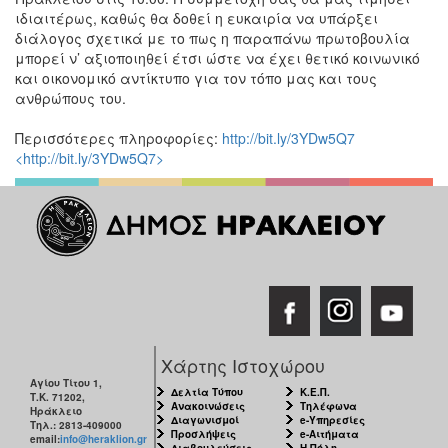
ιδιαιτέρως, καθώς θα δοθεί η ευκαιρία να υπάρξει
διάλογος σχετικά με το πως η παραπάνω πρωτοβουλία
μπορεί ν’ αξιοποιηθεί έτσι ώστε να έχει θετικό κοινωνικό
και οικονομικό αντίκτυπο για τον τόπο μας και τους
ανθρώπους του.
Περισσότερες πληροφορίες:
http://bit.ly/3YDw5Q7
<http://bit.ly/3YDw5Q7>
Χάρτης Ιστοχώρου
Αγίου Τίτου 1,
Δελτία Τύπου
Κ.Ε.Π.
Τ.Κ. 71202,
Ανακοινώσεις
Τηλέφωνα
Ηράκλειο
Διαγωνισμοί
e-Υπηρεσίες
Τηλ.: 2813-409000
Προσλήψεις
e-Αιτήματα
email:
info@heraklion.gr
Διαβουλεύσεις
Η Πόλη