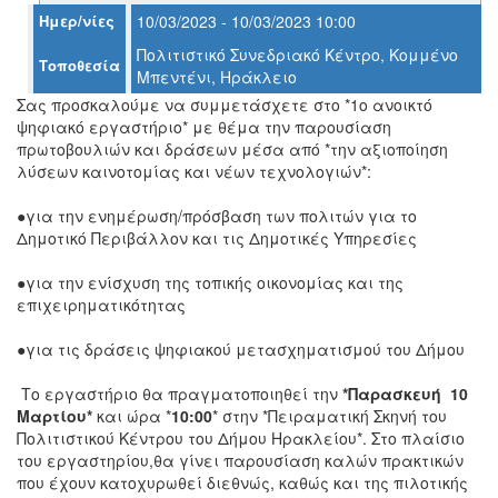
Ημερ/νίες
10/03/2023 - 10/03/2023 10:00
Πολιτιστικό Συνεδριακό Κέντρο, Κομμένο
Τοποθεσία
Μπεντένι, Ηράκλειο
Ο
ΤΟΠΟΣ
Σας προσκαλούμε να συμμετάσχετε στο *1ο ανοικτό
ΜΑΣ
ψηφιακό εργαστήριο* με θέμα την παρουσίαση
πρωτοβουλιών και δράσεων μέσα από *την αξιοποίηση
Ο
λύσεων καινοτομίας και νέων τεχνολογιών*:
ΔΗΜΟΣ
●για την ενημέρωση/πρόσβαση των πολιτών για το
ΠΟΛΙΤΙΣΜΟΣ
Δημοτικό Περιβάλλον και τις Δημοτικές Υπηρεσίες
ΑΝΘΕΚΤΙΚΗ
●για την ενίσχυση της τοπικής οικονομίας και της
ΠΟΛΗ
επιχειρηματικότητας
●για τις δράσεις ψηφιακού μετασχηματισμού του Δήμου
Το εργαστήριο θα πραγματοποιηθεί την
*
Παρασκευή 10
Μαρτίου
*
και ώρα *
10:00
* στην *Πειραματική Σκηνή του
Πολιτιστικού Κέντρου του Δήμου Ηρακλείου*. Στο πλαίσιο
του εργαστηρίου,θα γίνει παρουσίαση καλών πρακτικών
που έχουν κατοχυρωθεί διεθνώς, καθώς και της πιλοτικής