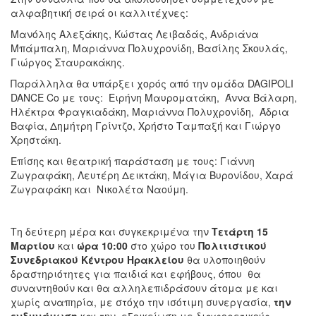
αλφαβητική σειρά οι καλλιτέχνες:
Μανόλης Αλεξάκης, Κώστας Λειβαδάς, Ανδριάνα
Μπάμπαλη, Μαριάννα Πολυχρονίδη, Βασίλης Σκουλάς,
Γιώργος Σταυρακάκης.
Παράλληλα θα υπάρξει χορός από την ομάδα DAGIPOLI
DANCE Co με τους: Ειρήνη Μαυροματάκη, Άννα Βάλαρη,
Ηλέκτρα Φραγκιαδάκη, Μαριάννα Πολυχρονίδη, Άδρια
Βαφία, Δημήτρη Γρίντζο, Χρήστο Ταμπαξή και Γιώργο
Χρηστάκη.
Επίσης και θεατρική παράσταση με τους: Γιάννη
Ζωγραφάκη, Λευτέρη Δεικτάκη, Μάγια Βυρονίδου, Χαρά
Ζωγραφάκη και Νικολέτα Ναούμη.
Τη δεύτερη μέρα και συγκεκριμένα την
Τετάρτη 15
Μαρτίου
και
ώρα 10:00
στο χώρο του
Πολιτιστικού
Συνεδριακού Κέντρου Ηρακλείου
θα υλοποιηθούν
δραστηριότητες για παιδιά και εφήβους, όπου θα
συναντηθούν και θα αλληλεπιδράσουν άτομα με και
χωρίς αναπηρία, με στόχο την ισότιμη συνεργασία,
την
ενδυνάμωση
και την εξοικείωση με διαφορετικούς