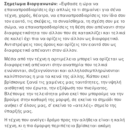
Σημείωμα διοργανωτών:
«Έφθασε η ώρα να
επαναπροσδιορίσεις όχι απλώς το τι σημαίνει για σένα
τέχνη, χορός, θέατρο, να επαναπροσδιορίσεις τον ίδιο σου
τον εαυτό, τις σκέψεις, το συναίσθημα, τη σχέση σου με το
σώμα, να επαναπροσδιορίσεις τη θέση σου απέναντι στην
διαφορετικότητα του άλλου που σε κατακλύζει και τελικά
σε καλεί όχι πια να ορίζεις τον άλλον ως διαφορετικό.
Αντιστρέφεις τους όρους και ορίζεις τον εαυτό σου ως
διαφορετικό απέναντι στον άλλον.
Μέσα από την τέχνη η αρτιμέλεια μπορεί να ορίζεται ως
διαφορετική απέναντι στην αναπηρία που τελικά
ενώνονται, συζευγνύονται και αλληλοσυμπληρώνονται
καλύπτοντας η μια τα κενά της άλλης. Κάπου εκεί
βρίσκουμε ξανά τις χαμένες μας ταυτότητες, την υψηλή
αισθητική του έρωτα, την εξύψωση του πνεύματος.
Βλέπουμε την τελειότητα μόνο εκεί που μπορούμε να την
βρούμε στην καθαρή της μορφή, σε εκείνο το σημάδι που
ανήκει σ’ όλους μας, σ’ εκείνο το «ατελές» σημείο της
ύπαρξής μας.
Η τέχνη που ανοίγει δρόμο προς την αλήθεια είναι η καλή
τέχνη, κι η πιο όμορφη περιπέτεια βρίσκεται ακόμη