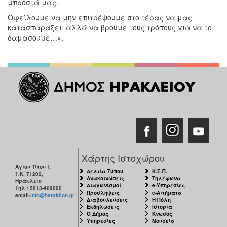
μπροστά μας.
Οφείλουμε να μην επιτρέψουμε στο τέρας να μας
κατασπαράξει, αλλά να βρούμε τους τρόπους για να το
δαμάσουμε…».
Χάρτης Ιστοχώρου
Αγίου Τίτου 1,
Δελτία Τύπου
Κ.Ε.Π.
Τ.Κ. 71202,
Ανακοινώσεις
Τηλέφωνα
Ηράκλειο
Διαγωνισμοί
e-Υπηρεσίες
Τηλ.: 2813-409000
Προσλήψεις
e-Αιτήματα
email:
info@heraklion.gr
Διαβουλεύσεις
Η Πόλη
Εκδηλώσεις
Ιστορία
Ο Δήμος
Κνωσός
Υπηρεσίες
Μουσεία