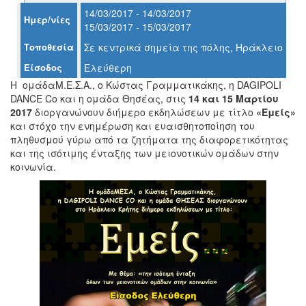
14/03/2017 - 14/03/2017
Ημερ/νίες
15/03/2017 - 15/03/2017
Τοποθεσία
Σε κεντρικά σημεία της πόλης, Ηράκλειο
Ο
ΤΟΠΟΣ
Είσοδος
Ελεύθερη
ΜΑΣ
Η ομάδαΜ.Ε.Σ.Α., ο Κώστας Γραμματικάκης, η DAGIPOLI
DANCE Co και η ομάδα Θησέας, στις
14 και 15 Μαρτίου
Ο
ΔΗΜΟΣ
2017
διοργανώνουν διήμερο εκδηλώσεων με τίτλο
«Εμείς»
και στόχο την ενημέρωση και ευαισθητοποίηση του
πληθυσμού γύρω από τα ζητήματα της διαφορετικότητας
ΠΟΛΙΤΙΣΜΟΣ
και της ισότιμης ένταξης των μειονοτικών ομάδων στην
κοινωνία.
ΑΝΘΕΚΤΙΚΗ
ΠΟΛΗ