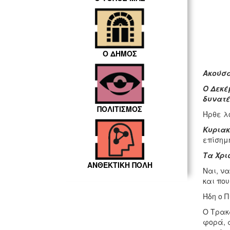
Ο ΔΗΜΟΣ
Ακούσα
Ο Δεκέ
δυνατέ
ΠΟΛΙΤΙΣΜΟΣ
Ήρθε λο
Κυριακ
επίσημη
Τα Χρι
ΑΝΘΕΚΤΙΚΗ ΠΟΛΗ
Ναι, ν
και πο
Ήδη ο Π
Ο Τρακ
φορά, α