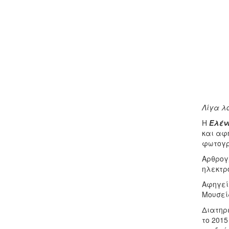
Λίγα λ
Η
Ελέν
και αφ
φωτογρ
Αρθρογρ
ηλεκτρο
Αφηγεί
Μουσεί
Διατηρε
το 201