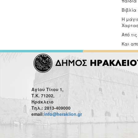
παιδιά 
Βιβλία 
Η μάγι
Χαρταετ
Από τις
Και από
Αγίου Τίτου 1,
Τ.Κ. 71202,
Ηράκλειο
Τηλ.: 2813-409000
email:
info@heraklion.gr