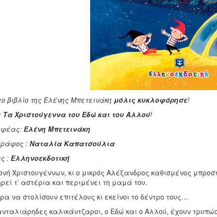
το βιβλίο της Ελένης Μπετεινάκη
μόλις κυκλοφόρησε
!
:
Τα Χριστούγεννα του Εδώ και του Αλλού
!
αφέας:
Ελένη Μπετεινάκη
γράφος :
Ναταλία Καπατσούλια
ς :
Ελληνοεκδοτική
νή Χριστουγέννων, κι ο μικρός Αλέξανδρος καθισμένος μπροστ
εί τ’ αστέρια και περιμένει τη μαμά του.
ρα να στολίσουν επιτέλους κι εκείνοι το δέντρο τους…
ανταλιάρηδες καλικάντζαροι, ο Εδώ και ο Αλλού, έχουν τρυπώσ