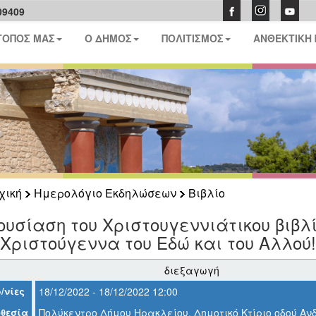
09409
ΤΟΠΟΣ ΜΑΣ
Ο ΔΗΜΟΣ
ΠΟΛΙΤΙΣΜΟΣ
ΑΝΘΕΚΤΙΚΗ
χική
Ημερολόγιο Εκδηλώσεων
Βιβλίο
υσίαση του Χριστουγεννιάτικου βιβλ
Χριστούγεννα του Εδώ και του Αλλού!
διεξαγωγή
/νίες
18/12/2022 - 18/12/2022 12:00
θεσία
Πολύκεντρο Δήμου Ηρακλείου, Δημοτικό Κτίριο οδού Α