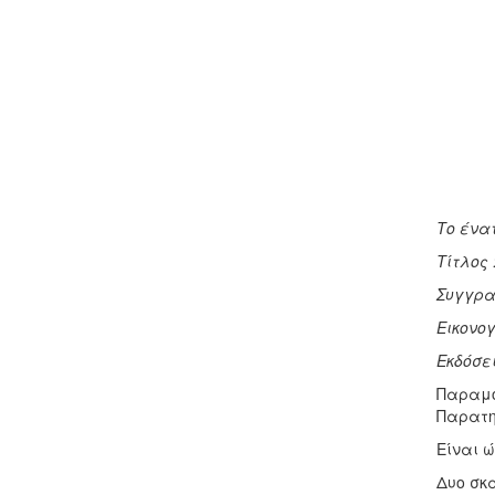
Το ένα
Τίτλος 
Συγγρ
Εικονο
Εκδόσει
Παραμο
Παρατηρ
Είναι ώ
Δυο σκ