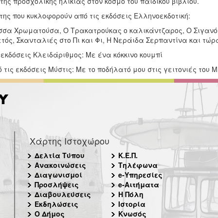
της προσχολικής ηλικίας στον κόσμο του παιδικού βιβλίου.
της που κυκλοφορούν από τις εκδόσεις Ελληνοεκδοτική:
σσα Χρωματούσα, Ο Τρακατρούκας ο καλικάντζαρος, Ο Σιγανός
ός, Σκανταλιές στο Πι και Φι, Η Νεράιδα Σερπαντίνα και τώρα
 εκδόσεις Κλειδάριθμος: Με ένα κόκκινο κουμπί
 τις εκδόσεις Μύστις: Με το ποδήλατό μου στις γειτονιές του
Χάρτης Ιστοχώρου
Δελτία Τύπου
Κ.Ε.Π.
Ανακοινώσεις
Τηλέφωνα
Διαγωνισμοί
e-Υπηρεσίες
Προσλήψεις
e-Αιτήματα
Διαβουλεύσεις
Η Πόλη
Εκδηλώσεις
Ιστορία
Ο Δήμος
Κνωσός