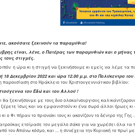
τε, ακούσατε ξεκινούν τα παραμύθια!
μβρης είναι, λένε, ο Πατέρας των παραμυθιών και ο μήνας 
ς τους στιγμές.
ιπόν η ώρα κι η στιγμή να ξεκινήσουμε κι εμείς να λέμε τα π
ή 18 Δεκεμβρίου 2022 και ώρα 12.00 μ.μ. στο Πολύκεντρο το
 παρουσίαση στο Ηράκλειο του Χριστουγεννιάτικου βιβλίου:
στούγεννα του Εδώ και του Αλλού !
αι θα ξεκινήσουμε με τους δυο ολοκαίνουργιους καλικάντζαρου
υ ξέρετε ίσως και να εμφανιστούν κι ένα σωρό άλλοι ήρωες κι
ι κι ο Φι πήραν το πριονάκι τους κι ακονίζουν το δέντρο της Γης ..
ατρούκας ετοίμασε τον μεγάλο σάκο για να χωρέσει όλα τα πο
πό τον Απάνω κόσμο, και ... η συνέχεια την Κυριακή το πρωί 