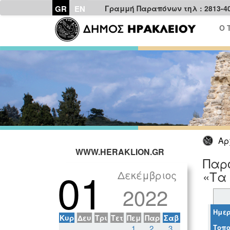
GR
EN
Γραμμή Παραπόνων τηλ : 2813-4
Ο 
Αρ
WWW.HERAKLION.GR
Παρο
01
Δεκέμβριος
«Τα 
2022
Ημερ
Κυρ
Δευ
Τρι
Τετ
Πεμ
Παρ
Σαβ
Τοπο
1
2
3