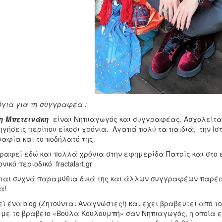
όγια για τη συγγραφέα :
η Μπετεινάκη
είναι Νηπιαγωγός και συγγραφέας. Ασχολείται μ
ηγήσεις περίπου είκοσι χρόνια. Αγαπά πολύ τα παιδιά, την Ισ
αφία και το ποδήλατό της.
αφεί εδώ και πολλά χρόνια στην εφημερίδα Πατρίς και στο ειδ
νικό περιοδικό fractalart.gr
ται συχνά παραμύθια δικά της και άλλων συγγραφέων παρέα
α!
ί ένα blog (Ζητούνται Αναγνώστες!) και έχει βραβευτεί από το 
5 με το βραβείο «Βούλα Κουλουμπή» σαν Νηπιαγωγός, η οποία 