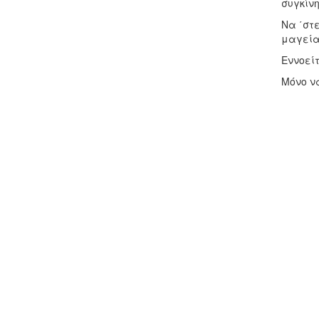
συγκίνη
Να ΄στε
μαγεία 
Εννοείτ
Μόνο να