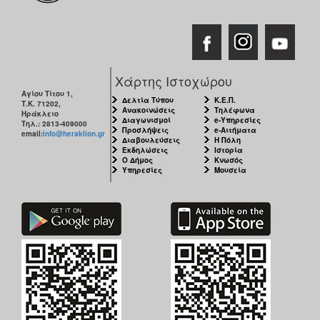
Χάρτης Ιστοχώρου
Αγίου Τίτου 1,
Δελτία Τύπου
Κ.Ε.Π.
Τ.Κ. 71202,
Ανακοινώσεις
Τηλέφωνα
Ηράκλειο
Διαγωνισμοί
e-Υπηρεσίες
Τηλ.: 2813-409000
Προσλήψεις
e-Αιτήματα
email:
info@heraklion.gr
Διαβουλεύσεις
Η Πόλη
Εκδηλώσεις
Ιστορία
Ο Δήμος
Κνωσός
Υπηρεσίες
Μουσεία