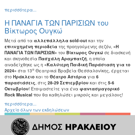
Εκθέσεις
περισσότερα...
Εκδηλώσεις
Η ΠΑΝΑΓΙΑ ΤΩΝ ΠΑΡΙΣΙΩΝ του
για
Παιδιά
Βίκτωρος Ουγκώ
Άλλες
Μετά από τα
αλλεπάλληλα
sold-
out
και την
Εκδηλώσεις
επιτυχημένη περιοδεία
της προηγούμενης σεζόν,
«Η
ΠΑΝΑΓΙΑ ΤΩΝ ΠΑΡΙΣΙΩΝ»
του
Βίκτωρος Ουγκώ
σε διασκευή
και σκηνοθεσία
Πασχάλη Αραμπατζή
, η οποία
αναδείχθηκε ως η
«Καλύτερη Παιδική Παράσταση για το
α
2024»
στα 13
Θεατρικά Βραβεία Θεσσαλονίκης, έρχεται
Ο
ΤΟΠΟΣ
στο
Ηράκλειο
και το
Θέατρο Αστόρια
για
6
ΜΑΣ
παραστάσεις
, στις
28-29 Σεπτεμβρίου
και στις
5-6
Οκτωβρίου
! Ετοιμαστείτε για ένα
φαντασμαγορικό
Ο
Rock
Musical
που θα καθηλώσει μικρούς και μεγάλους!
ΔΗΜΟΣ
περισσότερα...
Αρχείο όλων των εκδηλώσεων
ΠΟΛΙΤΙΣΜΟΣ
ΑΝΘΕΚΤΙΚΗ
ΠΟΛΗ