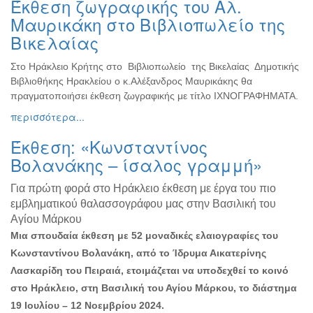
Έκθεση ζωγραφικής του Αλ.
Ζωγραφική
Μαυρικάκη στο Βιβλιοπωλείο της
Φωτογραφία
Βικελαίας
Τραγούδι
Στο Ηράκλειο Κρήτης στο Βιβλιοπωλείο της Βικελαίας Δημοτικής
Μουσική
Βιβλιοθήκης Ηρακλείου ο κ.Αλέξανδρος Μαυρικάκης θα
Κινηματογράφος
πραγματοποιήσει έκθεση ζωγραφικής με τίτλο ΙΧΝΟΓΡΑΦΗΜΑΤΑ.
περισσότερα...
Χορός
Θέατρο
Έκθεση: «Κωνσταντίνος
Παζάρι
Βολανάκης – ίσαλος γραμμή»
Ειδών
Για πρώτη φορά στο Ηράκλειο έκθεση με έργα του πιο
Συνέδρια
εμβληματικού θαλασσογράφου μας στην Βασιλική του
Ημερίδες
Αγίου Μάρκου
-
Μια σπουδαία έκθεση με 52 μοναδικές ελαιογραφίες του
Διημερίδες
Κωνσταντίνου Βολανάκη, από το Ίδρυμα Αικατερίνης
Σεμινάρια-
Λασκαρίδη του Πειραιά, ετοιμάζεται να υποδεχθεί το κοινό
Διαλέξεις-
στο Ηράκλειο, στη Βασιλική του Αγίου Μάρκου, το διάστημα
Ομιλίες
19 Ιουλίου – 12 Νοεμβρίου 2024.
Διάφορες