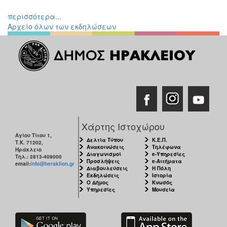
Εκθέσεις
περισσότερα...
Εκδηλώσεις
Αρχείο όλων των εκδηλώσεων
για
Παιδιά
Άλλες
Εκδηλώσεις
Ο
Χάρτης Ιστοχώρου
ΤΟΠΟΣ
ΜΑΣ
Αγίου Τίτου 1,
Δελτία Τύπου
Κ.Ε.Π.
Τ.Κ. 71202,
Ανακοινώσεις
Τηλέφωνα
Ηράκλειο
Διαγωνισμοί
e-Υπηρεσίες
Τηλ.: 2813-409000
Ο
Προσλήψεις
e-Αιτήματα
email:
info@heraklion.gr
ΔΗΜΟΣ
Διαβουλεύσεις
Η Πόλη
Εκδηλώσεις
Ιστορία
Ο Δήμος
Κνωσός
ΠΟΛΙΤΙΣΜΟΣ
Υπηρεσίες
Μουσεία
ΑΝΘΕΚΤΙΚΗ
ΠΟΛΗ