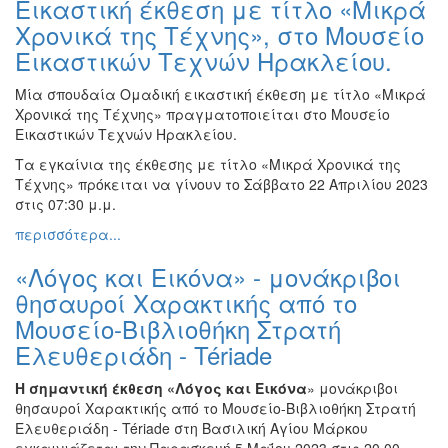
Εικαστική έκθεση με τίτλο «Μικρά
Ζωγραφική
Χρονικά της Τέχνης», στο Μουσείο
Φωτογραφία
Εικαστικών Τεχνών Ηρακλείου.
Τραγούδι
Μία σπουδαία Ομαδική εικαστική έκθεση με τίτλο «Μικρά
Μουσική
Χρονικά της Τέχνης» πραγματοποιείται στο Μουσείο
Εικαστικών Τεχνών Ηρακλείου.
Κινηματογράφος
Τα εγκαίνια της έκθεσης με τίτλο «Μικρά Χρονικά της
Χορός
Τέχνης» πρόκειται να γίνουν το Σάββατο 22 Απριλίου 2023
Θέατρο
στις 07:30 μ.μ.
Παζάρι
περισσότερα...
Ειδών
«Λόγος και Εικόνα» - μονάκριβοι
Συνέδρια
θησαυροί Χαρακτικής από το
Ημερίδες
Μουσείο-Βιβλιοθήκη Στρατή
-
Ελευθεριάδη - Tériade
Διημερίδες
Σεμινάρια-
Η σημαντική έκθεση «
Λόγος και Εικόνα
» μονάκριβοι
Διαλέξεις-
θησαυροί Χαρακτικής από το Μουσείο-Βιβλιοθήκη Στρατή
Ομιλίες
Ελευθεριάδη - Tériade στη Βασιλική Αγίου Μάρκου
Διάφορες
εγκαινιάζεται την Παρασκευή 5 Μαΐου 2023 στις 20.00.