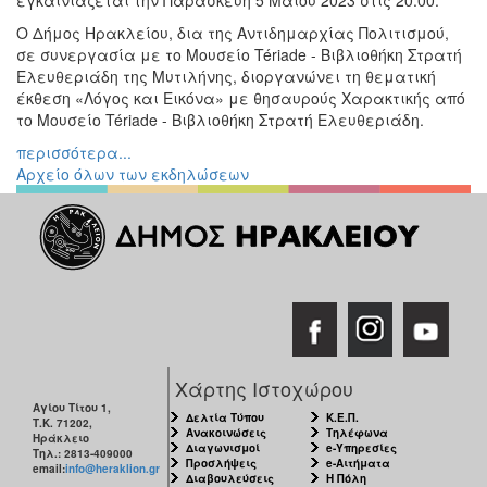
Εκθέσεις
Ο Δήμος Ηρακλείου, δια της Αντιδημαρχίας Πολιτισμού,
Εκδηλώσεις
σε συνεργασία με το Μουσείο Tériade - Βιβλιοθήκη Στρατή
για
Ελευθεριάδη της Μυτιλήνης, διοργανώνει τη θεματική
Παιδιά
έκθεση «Λόγος και Εικόνα» με θησαυρούς Χαρακτικής από
το Μουσείο Tériade - Βιβλιοθήκη Στρατή Ελευθεριάδη.
Άλλες
Εκδηλώσεις
περισσότερα...
Αρχείο όλων των εκδηλώσεων
Ο
ΤΟΠΟΣ
ΜΑΣ
Ο
ΔΗΜΟΣ
Χάρτης Ιστοχώρου
ΠΟΛΙΤΙΣΜΟΣ
Αγίου Τίτου 1,
Δελτία Τύπου
Κ.Ε.Π.
Τ.Κ. 71202,
Ανακοινώσεις
Τηλέφωνα
Ηράκλειο
Διαγωνισμοί
e-Υπηρεσίες
ΑΝΘΕΚΤΙΚΗ
Τηλ.: 2813-409000
Προσλήψεις
e-Αιτήματα
ΠΟΛΗ
email:
info@heraklion.gr
Διαβουλεύσεις
Η Πόλη