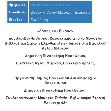
Ημερ/νίες
05/05/2023 - 29/05/2023
Ο
Τοποθεσία
Βασιλική Αγίου Μάρκου, Ηράκλειο
ΤΟΠΟΣ
ΜΑΣ
Είσοδος
Ελεύθερη
Ο
«
Λόγος και Εικόνα
»
ΔΗΜΟΣ
μονάκριβοι θησαυροί Χαρακτικής από το Μουσείο-
ΠΟΛΙΤΙΣΜΟΣ
Βιβλιοθήκη Στρατή Ελευθεριάδη -
T
é
riade
στη Βασιλική
Αγίου Μάρκου
ΑΝΘΕΚΤΙΚΗ
Δημοτική Πινακοθήκη Ηρακλείου,
ΠΟΛΗ
Βασιλική Αγίου Μάρκου, Ηράκλειο Κρήτης
Οργάνωση: Δήμος Ηρακλείου Αντιδημαρχία
Πολιτισμού
Δημοτική Πινακοθήκη Ηρακλείου
Συνδιοργάνωση: Μουσείο
Tériade
-
Βιβλιοθήκη Στρατή
Ελευθεριάδη