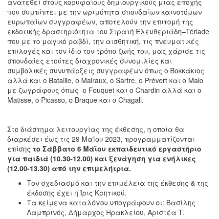
ανατεθεί στους κορυφαίους δημιουργικούς μιας εποχής
που συμπίπτει με την ωριμότητα σπουδαίων καινοτόμων
ευρωπαίων συγγραφέων, αποτελούν την επιτομή της
εκδοτικής δραστηριότητα του Στρατή Ελευθεριάδη–Tériade
που με το μαγικό ραβδί, την αισθητική, τις πνευματικές
επιλογές και τον ίδιο τον τρόπο ζωής του, μας χάρισε τις
σπουδαίες ετούτες διαχρονικές συνομιλίες και
συμβολικές συνυπάρξεις συγγραφέων όπως ο Βοκκάκιος
αλλά και ο Bataille, ο Malraux, ο Sartre, ο Prévert και ο Malo
με ζωγράφους όπως ο Fouquet και ο Chardin αλλά και ο
Matisse, ο Picasso, ο Braque και ο Chagall.
Στο διάστημα λειτουργίας της έκθεσης, η οποία θα
διαρκέσει έως τις 29 Μαΐου 2023, προγραμματίζονται
επίσης
το Σάββατο 6 Μάϊου εκπαιδευτικό εργαστήριο
για παιδιά (10.30-12.00) και ξενάγηση για ενήλικες
(12.00-13.30) από την επιμελήτρια.
Τον σχεδιασμό και την επιμέλεια της έκθεσης & της
έκδοσης έχει η Ίρις Κρητικού.
Τα κείμενα καταλόγου υπογράφουν οι: Βασίλης
Λαμπρινός, Δήμαρχος Ηρακλείου, Αριστέα Τ.