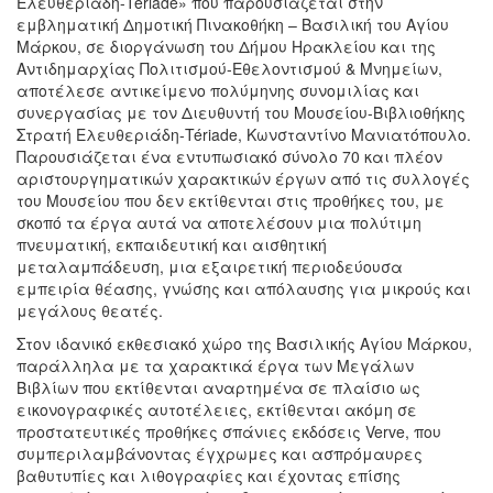
Ελευθεριάδη-Tériade» που παρουσιάζεται στην
εμβληματική Δημοτική Πινακοθήκη – Βασιλική του Αγίου
Μάρκου, σε διοργάνωση του Δήμου Ηρακλείου και της
Αντιδημαρχίας Πολιτισμού-Εθελοντισμού & Μνημείων,
αποτέλεσε αντικείμενο πολύμηνης συνομιλίας και
συνεργασίας με τον Διευθυντή του Μουσείου-Βιβλιοθήκης
Στρατή Ελευθεριάδη-Tériade, Κωνσταντίνο Μανιατόπουλο.
Παρουσιάζεται ένα εντυπωσιακό σύνολο 70 και πλέον
αριστουργηματικών χαρακτικών έργων από τις συλλογές
του Μουσείου που δεν εκτίθενται στις προθήκες του, με
σκοπό τα έργα αυτά να αποτελέσουν μια πολύτιμη
πνευματική, εκπαιδευτική και αισθητική
μεταλαμπάδευση, μια εξαιρετική περιοδεύουσα
εμπειρία θέασης, γνώσης και απόλαυσης για μικρούς και
μεγάλους θεατές.
Στον ιδανικό εκθεσιακό χώρο της Βασιλικής Αγίου Μάρκου,
παράλληλα με τα χαρακτικά έργα των Μεγάλων
Βιβλίων που εκτίθενται αναρτημένα σε πλαίσιο ως
εικονογραφικές αυτοτέλειες, εκτίθενται ακόμη σε
προστατευτικές προθήκες σπάνιες εκδόσεις Verve, που
συμπεριλαμβάνοντας έγχρωμες και ασπρόμαυρες
βαθυτυπίες και λιθογραφίες και έχοντας επίσης