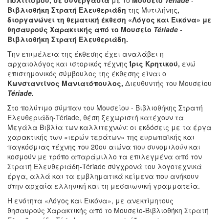
Βιβλιοθήκη Στρατή Ελευθεριάδη
της Μυτιλήνης
,
διοργανώνει τη θεματική έκθεση «Λόγος και Εικόνα» με
θησαυρούς Χαρακτικής από το
Μουσείο
Tériade
-
Βιβλιοθήκη Στρατή Ελευθεριάδη.
Την επιμέλεια της έκθεσης έχει αναλάβει η
αρχαιολόγος και ιστορικός τέχνης
Ίρις Κρητικού,
ενώ
επιστημονικός σύμβουλος της έκθεσης είναι ο
Κωνσταντίνος Μανιατόπουλος,
Διευθυντής του Μουσείου
Tériade.
Στο πολύτιμο σύμπαν του Μουσείου - Βιβλιοθήκης Στρατή
Ελευθεριάδη-Tériade, θέση ξεχωριστή κατέχουν τα
Μεγάλα Βιβλία των καλλιτεχνών: οι εκδόσεις με τα έργα
χαρακτικής των «ιερών τεράτων» της ευρωπαϊκής και
παγκόσμιας τέχνης του 20ου αιώνα που συνομιλούν και
κοσμούν με τρόπο απαράμιλλο τα επιλεγμένα από τον
Στρατή Ελευθεριάδη-Tériade σύγχρονά του λογοτεχνικά
έργα, αλλά και τα εμβληματικά κείμενα που ανήκουν
στην αρχαία ελληνική και τη μεσαιωνική γραμματεία.
Η ενότητα «Λόγος και Εικόνα», με ανεκτίμητους
θησαυρούς Χαρακτικής από το Μουσείο-Βιβλιοθήκη Στρατή