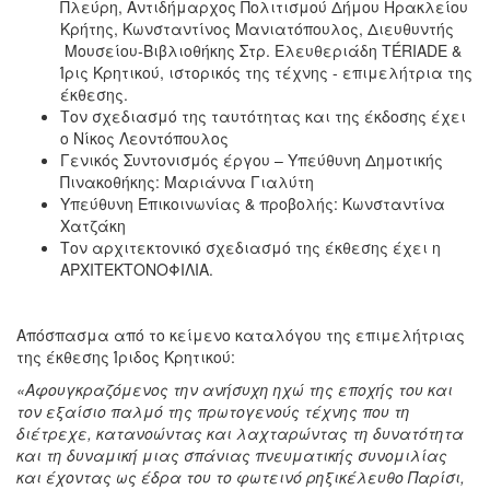
Πλεύρη, Αντιδήμαρχος Πολιτισμού Δήμου Ηρακλείου
Κρήτης, Κωνσταντίνος Μανιατόπουλος, Διευθυντής
Μουσείου-Βιβλιοθήκης Στρ. Ελευθεριάδη TÉRIADE &
Ίρις Κρητικού, ιστορικός της τέχνης - επιμελήτρια της
έκθεσης.
Τον σχεδιασμό της ταυτότητας και της έκδοσης έχει
ο Νίκος Λεοντόπουλος
Γενικός Συντονισμός έργου – Υπεύθυνη Δημοτικής
Πινακοθήκης: Μαριάννα Γιαλύτη
Υπεύθυνη Επικοινωνίας & προβολής: Κωνσταντίνα
Χατζάκη
Τον αρχιτεκτονικό σχεδιασμό της έκθεσης έχει η
ΑΡΧΙΤΕΚΤΟΝΟΦΙΛΙΑ.
Απόσπασμα από το κείμενο καταλόγου της επιμελήτριας
της έκθεσης Ίριδος Κρητικού:
«
Αφουγκραζόμενος την ανήσυχη ηχώ της εποχής του και
τον εξαίσιο παλμό της πρωτογενούς τέχνης που τη
διέτρεχε, κατανοώντας και λαχταρώντας τη δυνατότητα
και τη δυναμική μιας σπάνιας πνευματικής συνομιλίας
και έχοντας ως έδρα του το φωτεινό ρηξικέλευθο Παρίσι,