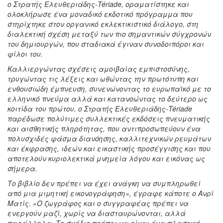
ο Στρατής Ελευθεριάδης-
Té
riade,
οραματίστηκε και
ολοκλήρωσε ένα μοναδικό εκδοτικό πρόγραμμα που
στηρίχτηκε στον οργανικό εκλεκτικιστικό διάλογο, στη
διαλεκτική σχέση μεταξύ των πιο σημαντικών σύγχρονών
του δημιουργών, που σταδιακά έγιναν συνοδοιπόροι και
φίλοι του.
Καλλιεργώντας σχέσεις αμοιβαίας εμπιστοσύνης,
τρυγώντας τις λέξεις και ωθώντας την πρωτότυπη και
ενθουσιώδη έμπνευση, συνενώνοντας το ευρωπαϊκό με το
ελληνικό πνεύμα αλλά και κατανοώντας το δεύτερο ως
κοιτίδα του πρώτου, ο Στρατής Ελευθεριάδης-
T
é
riade
παρέδωσε πολύτιμες συλλεκτικές εκδόσεις πνευματικής
και αισθητικής πληρότητας, που αντιπροσωπεύουν ένα
πολυσχιδές φάσμα διανόησης, καλλιτεχνικών ρευμάτων
και έκφρασης, ιδεών και εικαστικής προσέγγισης και που
αποτελούν κυριολεκτικά μνημεία λόγου και εικόνας ως
σήμερα.
Το βιβλίο δεν πρέπει να έχει ανάγκη να συμπληρωθεί
από μια μιμητική εικονογράφηση», έγραφε κάποτε ο Ανρί
Ματίς. «Ο ζωγράφος και ο συγγραφέας πρέπει να
ενεργούν μαζί, χωρίς να διασταυρώνονται, αλλά
παράλληλα. Το σχέδιο πρέπει να είναι ένα πλαστικό