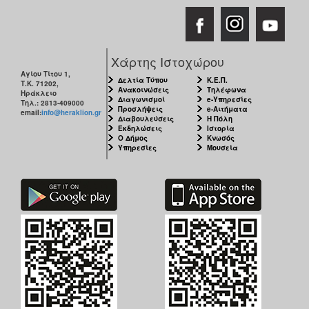
Χάρτης Ιστοχώρου
Αγίου Τίτου 1,
Δελτία Τύπου
Κ.Ε.Π.
Τ.Κ. 71202,
Ανακοινώσεις
Τηλέφωνα
Ηράκλειο
Διαγωνισμοί
e-Υπηρεσίες
Τηλ.: 2813-409000
Προσλήψεις
e-Αιτήματα
email:
info@heraklion.gr
Διαβουλεύσεις
Η Πόλη
Εκδηλώσεις
Ιστορία
Ο Δήμος
Κνωσός
Υπηρεσίες
Μουσεία