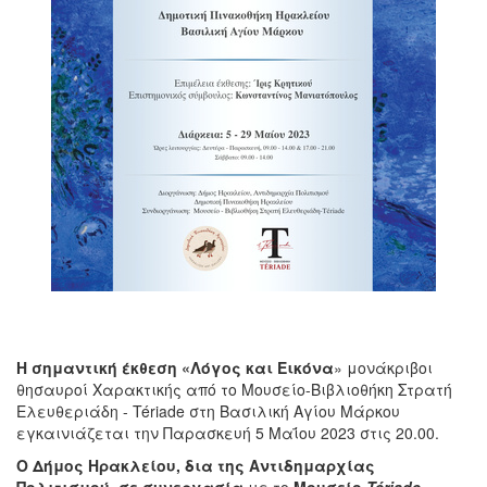
Η σημαντική έκθεση «
Λόγος και Εικόνα
» μονάκριβοι
θησαυροί Χαρακτικής από το Μουσείο-Βιβλιοθήκη Στρατή
Ελευθεριάδη - Tériade στη Βασιλική Αγίου Μάρκου
εγκαινιάζεται την Παρασκευή 5 Μαΐου 2023 στις 20.00.
Ο Δήμος Ηρακλείου, δια της Αντιδημαρχίας
Πολιτισμού, σε συνεργασία
με το
Μουσείο
Tériade
-