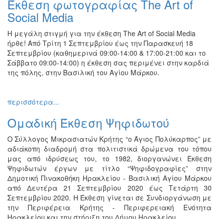
Έκθεση φωτογραφίας The Art of
Ζωγραφική
Social Media
Φωτογραφία
Η μεγάλη στιγμή για την έκθεση The Art of Social Media
Τραγούδι
ήρθε! Από Τρίτη 1 Σεπτεμβρίου έως την Παρασκευή 18
Μουσική
Σεπτεμβρίου (καθημερινά 09:00-14:00 & 17:00-21:00 και το
Σάββατο 09:00-14:00) η έκθεση σας περιμένει στην καρδιά
Κινηματογράφος
της πόλης, στην Βασιλική του Αγίου Μάρκου.
Χορός
Θέατρο
περισσότερα...
Παζάρι
Ομαδική Έκθεση Ψηφιδωτού
Ειδών
Συνέδρια
Ο Σύλλογος Μικρασιατών Κρήτης “ο Άγιος Πολύκαρπος” με
αδιάκοπη διαδρομή στα πολιτιστικά δρώμενα του τόπου
Ημερίδες
μας από ιδρύσεως του, το 1982, διοργανώνει Έκθεση
-
Ψηφιδωτών έργων με τίτλο “Ψηφιδογραφίες” στην
Διημερίδες
Δημοτική Πινακοθήκη Ηρακλείου - Βασιλική Αγίου Μάρκου
Σεμινάρια-
από Δευτέρα 21 Σεπτεμβρίου 2020 έως Τετάρτη 30
Διαλέξεις-
Σεπτεμβρίου 2020. Η Έκθεση γίνεται σε Συνδιοργάνωση με
Ομιλίες
την Περιφέρεια Κρήτης - Περιφερειακή Ενότητα
Ηρακλείου και την στήριξη του Δήμου Ηρακλείου.
Διάφορες