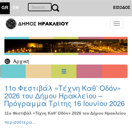
GR
EN
ΕΙΣΟΔΟΣ
01
Σεπτέμβριος
Toggle
2020
navigati
Κυρ
Δευ
Τρι
Τετ
Πεμ
Παρ
Σαβ
1
2
3
4
5
6
7
8
9
10
11
12
Αρχική
13
14
15
16
17
18
19
20
21
22
23
24
25
26
27
28
29
30
<<
σήμερα
>>
11ο Φεστιβάλ «Τέχνη Καθ’ Οδόν»
2026 του Δήμου Ηρακλείου –
ΗΜΕΡΟΛΟΓΙΟ
ΕΚΔΗΛΩΣΕΩΝ
Πρόγραμμα Τρίτης 16 Ιουνίου 2026
Χριστούγεννα
-
11ο Φεστιβάλ «Τέχνη Καθ’ Οδόν» 2026 του Δήμου Ηρακλείου
Πρωτοχρονιά
περισσότερα...
Βιβλίο