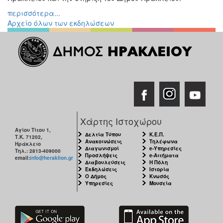
Εκθέσεις
περισσότερα...
Αρχείο όλων των εκδηλώσεων
Εκδηλώσεις
για
Παιδιά
Άλλες
Εκδηλώσεις
Ο
Χάρτης Ιστοχώρου
ΤΟΠΟΣ
Αγίου Τίτου 1,
ΜΑΣ
Δελτία Τύπου
Κ.Ε.Π.
Τ.Κ. 71202,
Ανακοινώσεις
Τηλέφωνα
Ηράκλειο
Διαγωνισμοί
e-Υπηρεσίες
Τηλ.: 2813-409000
Ο
Προσλήψεις
e-Αιτήματα
email:
info@heraklion.gr
ΔΗΜΟΣ
Διαβουλεύσεις
Η Πόλη
Εκδηλώσεις
Ιστορία
Ο Δήμος
Κνωσός
Υπηρεσίες
Μουσεία
ΠΟΛΙΤΙΣΜΟΣ
ΑΝΘΕΚΤΙΚΗ
ΠΟΛΗ