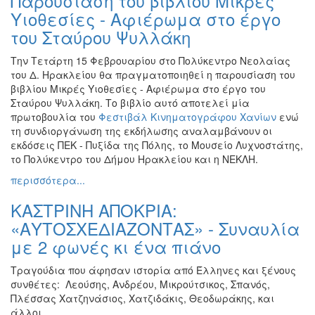
Παρουσίαση του βιβλίου Μικρές
Υιοθεσίες - Αφιέρωμα στο έργο
Εκθέσεις
του Σταύρου Ψυλλάκη
Εκδηλώσεις
για
Την Τετάρτη 15 Φεβρουαρίου στο Πολύκεντρο Νεολαίας
Παιδιά
του Δ. Ηρακλείου θα πραγματοποιηθεί η παρουσίαση του
Άλλες
βιβλίου Μικρές Υιοθεσίες - Αφιέρωμα στο έργο του
Εκδηλώσεις
Σταύρου Ψυλλάκη. Το βιβλίο αυτό αποτελεί μία
πρωτοβουλία του
Φεστιβάλ Κινηματογράφου Χανίων
ενώ
τη συνδιοργάνωση της εκδήλωσης αναλαμβάνουν οι
εκδόσεις ΠΕΚ - Πυξίδα της Πόλης, το Μουσείο Λυχνοστάτης,
το Πολύκεντρο του Δήμου Ηρακλείου και η ΝΕΚΛΗ.
Ο
ΤΟΠΟΣ
περισσότερα...
ΜΑΣ
ΚΑΣΤΡΙΝΗ ΑΠΟΚΡΙΑ:
Ο
«ΑΥΤΟΣΧΕΔΙΑΖΟΝΤΑΣ» - Συναυλία
ΔΗΜΟΣ
με 2 φωνές κι ένα πιάνο
ΠΟΛΙΤΙΣΜΟΣ
Τραγούδια που άφησαν ιστορία από Έλληνες και ξένους
συνθέτες: Λεούσης, Ανδρέου, Μικρούτσικος, Σπανός,
ΑΝΘΕΚΤΙΚΗ
Πλέσσας Χατζηνάσιος, Χατζιδάκις, Θεοδωράκης, και
ΠΟΛΗ
άλλοι.