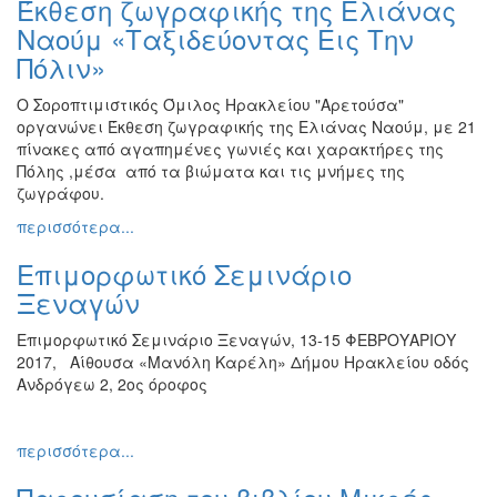
Έκθεση ζωγραφικής της Ελιάνας
Ζωγραφική
Ναούμ «Ταξιδεύοντας Εις Την
Φωτογραφία
Πόλιν»
Τραγούδι
Ο Σοροπτιμιστικός Όμιλος Ηρακλείου "Αρετούσα"
Μουσική
οργανώνει Έκθεση ζωγραφικής της Ελιάνας Ναούμ, με 21
πίνακες από αγαπημένες γωνιές και χαρακτήρες της
Κινηματογράφος
Πόλης ,μέσα από τα βιώματα και τις μνήμες της
Χορός
ζωγράφου.
Θέατρο
περισσότερα...
Παζάρι
Επιμορφωτικό Σεμινάριο
Ειδών
Ξεναγών
Συνέδρια
Επιμορφωτικό Σεμινάριο Ξεναγών, 13-15 ΦΕΒΡΟΥΑΡΙΟΥ
Ημερίδες
2017, Αίθουσα «Μανόλη Καρέλη» Δήμου Ηρακλείου οδός
-
Ανδρόγεω 2, 2ος όροφος
Διημερίδες
Σεμινάρια-
Διαλέξεις-
περισσότερα...
Ομιλίες
Διάφορες