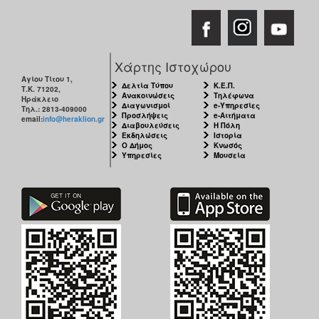
Χάρτης Ιστοχώρου
Αγίου Τίτου 1,
Δελτία Τύπου
Κ.Ε.Π.
Τ.Κ. 71202,
Ανακοινώσεις
Τηλέφωνα
Ηράκλειο
Διαγωνισμοί
e-Υπηρεσίες
Τηλ.: 2813-409000
Προσλήψεις
e-Αιτήματα
email:
info@heraklion.gr
Διαβουλεύσεις
Η Πόλη
Εκδηλώσεις
Ιστορία
Ο Δήμος
Κνωσός
Υπηρεσίες
Μουσεία