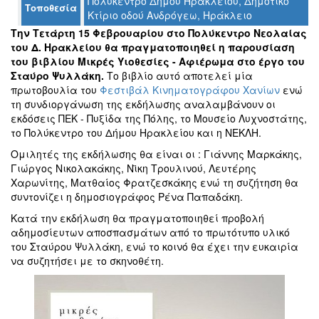
Πολύκεντρο Δήμου Ηρακλείου, Δημοτικό
Τοποθεσία
Κτίριο οδού Ανδρόγεω, Ηράκλειο
Την Τετάρτη 15 Φεβρουαρίου στο Πολύκεντρο Νεολαίας
του Δ. Ηρακλείου θα πραγματοποιηθεί η παρουσίαση
Ο
ΤΟΠΟΣ
του βιβλίου Μικρές Υιοθεσίες - Αφιέρωμα στο έργο του
ΜΑΣ
Σταύρο Ψυλλάκη.
Το βιβλίο αυτό αποτελεί μία
πρωτοβουλία του
Φεστιβάλ Κινηματογράφου Χανίων
ενώ
Ο
τη συνδιοργάνωση της εκδήλωσης αναλαμβάνουν οι
ΔΗΜΟΣ
εκδόσεις ΠΕΚ - Πυξίδα της Πόλης, το Μουσείο Λυχνοστάτης,
το Πολύκεντρο του Δήμου Ηρακλείου και η ΝΕΚΛΗ.
ΠΟΛΙΤΙΣΜΟΣ
Ομιλητές της εκδήλωσης θα είναι οι : Γιάννης Μαρκάκης,
Γιώργος Νικολακάκης, Νϊκη Τρουλινού, Λευτέρης
ΑΝΘΕΚΤΙΚΗ
Χαρωνίτης, Ματθαίος Φρατζεσκάκης ενώ τη συζήτηση θα
ΠΟΛΗ
συντονίζει η δημοσιογράφος Ρένα Παπαδάκη.
Κατά την εκδήλωση θα πραγματοποιηθεί προβολή
αδημοσίευτων αποσπασμάτων από το πρωτότυπο υλικό
του Σταύρου Ψυλλάκη, ενώ το κοινό θα έχει την ευκαιρία
να συζητήσει με το σκηνοθέτη.