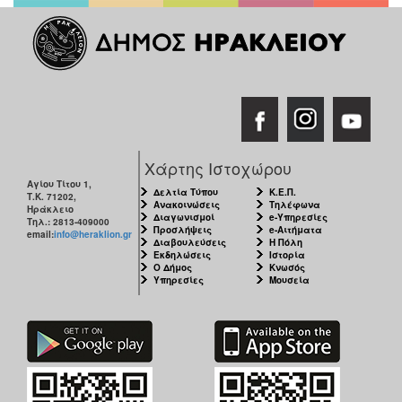
Χάρτης Ιστοχώρου
Αγίου Τίτου 1,
Δελτία Τύπου
Κ.Ε.Π.
Τ.Κ. 71202,
Ανακοινώσεις
Τηλέφωνα
Ηράκλειο
Διαγωνισμοί
e-Υπηρεσίες
Τηλ.: 2813-409000
Προσλήψεις
e-Αιτήματα
email:
info@heraklion.gr
Διαβουλεύσεις
Η Πόλη
Εκδηλώσεις
Ιστορία
Ο Δήμος
Κνωσός
Υπηρεσίες
Μουσεία