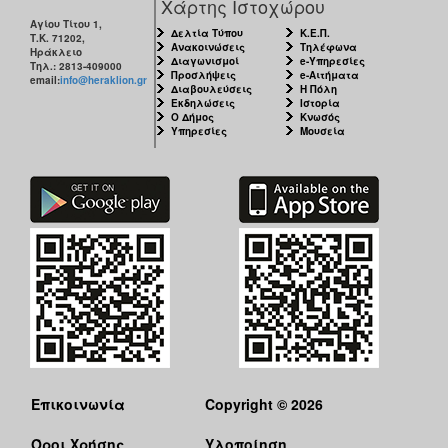
Χάρτης Ιστοχώρου
Αγίου Τίτου 1,
Δελτία Τύπου
Κ.Ε.Π.
Τ.Κ. 71202,
Ανακοινώσεις
Τηλέφωνα
Ηράκλειο
Διαγωνισμοί
e-Υπηρεσίες
Τηλ.: 2813-409000
Προσλήψεις
e-Αιτήματα
email:
info@heraklion.gr
Διαβουλεύσεις
Η Πόλη
Εκδηλώσεις
Ιστορία
Ο Δήμος
Κνωσός
Υπηρεσίες
Μουσεία
Επικοινωνία
Copyright © 2026
Όροι Χρήσης
Υλοποίηση