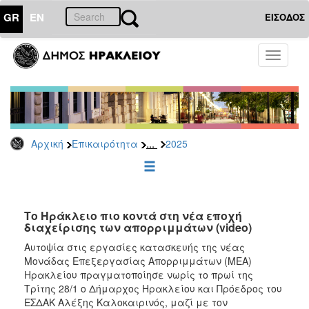
GR
EN
ΕΙΣΟΔΟΣ
ΕΠΙΚΑΙΡΟΤΗΤΑ
Toggle
navigati
Δελτία
Τύπου
Αρχείο
2026
...
Αρχική
Επικαιρότητα
2025
2025
2024
2023
2022
Το Ηράκλειο πιο κοντά στη νέα εποχή
διαχείρισης των απορριμμάτων (video)
2021
Αυτοψία στις εργασίες κατασκευής της νέας
2020
Μονάδας Επεξεργασίας Απορριμμάτων (ΜΕΑ)
Ηρακλείου πραγματοποίησε νωρίς το πρωί της
2019
Τρίτης 28/1 ο Δήμαρχος Ηρακλείου και Πρόεδρος του
2018
ΕΣΔΑΚ Αλέξης Καλοκαιρινός, μαζί με τον