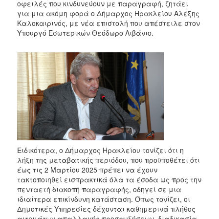
οφειλές που κινδυνεύουν με παραγραφή, ζητάει
2017
για μια ακόμη φορά ο Δήμαρχος Ηρακλείου Αλέξης
2016
Καλοκαιρινός, με νέα επιστολή που απέστειλε στον
Υπουργό Εσωτερικών Θεόδωρο Λιβάνιο.
2015
2013
2012
2011
2010
2006
Ειδικότερα, ο Δήμαρχος Ηρακλείου τονίζει ότι η
ΔΗΜΟΤΗΣ
λήξη της μεταβατικής περιόδου, που προϋποθέτει ότι
έως τις 2 Μαρτίου 2025 πρέπει να έχουν
ΕΠΙΣΚΕΠΤΗΣ
τακτοποιηθεί εισπρακτικά όλα τα έσοδα ως προς την
πενταετή διακοπή παραγραφής, οδηγεί σε μια
ιδιαίτερα επικίνδυνη κατάσταση. Όπως τονίζει, οι
ΗΡΑΚΛΕΙΟ
ΓΙΑ...
Δημοτικές Υπηρεσίες δέχονται καθημερινά πλήθος
αιτημάτων απαλλαγής προσαυξήσεων, διαδικασία