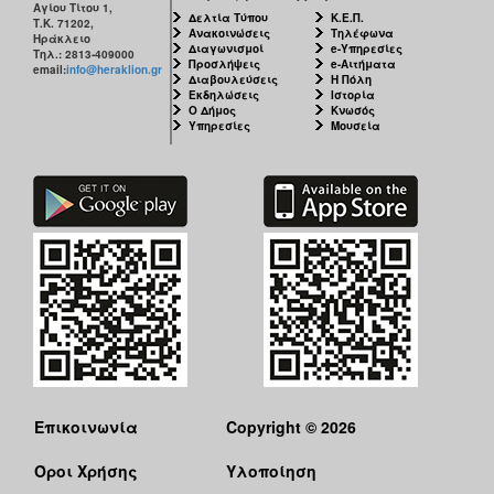
Αγίου Τίτου 1,
Δελτία Τύπου
Κ.Ε.Π.
Τ.Κ. 71202,
Ανακοινώσεις
Τηλέφωνα
Ηράκλειο
Διαγωνισμοί
e-Υπηρεσίες
Τηλ.: 2813-409000
Προσλήψεις
e-Αιτήματα
email:
info@heraklion.gr
Διαβουλεύσεις
Η Πόλη
Εκδηλώσεις
Ιστορία
Ο Δήμος
Κνωσός
Υπηρεσίες
Μουσεία
Επικοινωνία
Copyright © 2026
Όροι Χρήσης
Υλοποίηση