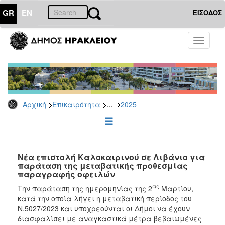
GR
EN
ΕΙΣΟΔΟΣ
ΕΠΙΚΑΙΡΟΤΗΤΑ
Toggle
navigati
Δελτία
Τύπου
Αρχείο
2026
...
Αρχική
Επικαιρότητα
2025
2025
2024
2023
2022
Νέα επιστολή Καλοκαιρινού σε Λιβάνιο για
παράταση της μεταβατικής προθεσμίας
2021
παραγραφής οφειλών
2020
ας
Την παράταση της ημερομηνίας της 2
Μαρτίου,
κατά την οποία λήγει η μεταβατική περίοδος του
2019
Ν.5027/2023 και υποχρεούνται οι Δήμοι να έχουν
2018
διασφαλίσει με αναγκαστικά μέτρα βεβαιωμένες