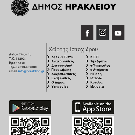
Χάρτης Ιστοχώρου
Αγίου Τίτου 1,
Δελτία Τύπου
Κ.Ε.Π.
Τ.Κ. 71202,
Ανακοινώσεις
Τηλέφωνα
Ηράκλειο
Διαγωνισμοί
e-Υπηρεσίες
Τηλ.: 2813-409000
Προσλήψεις
e-Αιτήματα
email:
info@heraklion.gr
Διαβουλεύσεις
Η Πόλη
Εκδηλώσεις
Ιστορία
Ο Δήμος
Κνωσός
Υπηρεσίες
Μουσεία