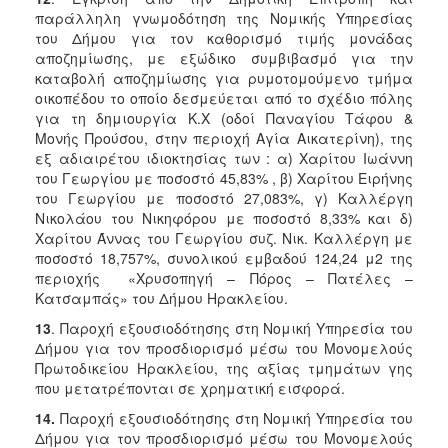
παράλληλη γνωμοδότηση της Νομικής Υπηρεσίας
του Δήμου για τον καθορισμό τιμής μονάδας
αποζημίωσης, με εξώδικο συμβιβασμό για την
καταβολή αποζημίωσης για ρυμοτομούμενο τμήμα
οικοπέδου το οποίο δεσμεύεται από το σχέδιο πόλης
για τη δημιουργία Κ.Χ (οδοί Παναγίου Τάφου &
Μονής Προύσου, στην περιοχή Αγία Αικατερίνη), της
εξ αδιαιρέτου ιδιοκτησίας των : α) Χαρίτου Ιωάννη
του Γεωργίου με ποσοστό 45,83% , β) Χαρίτου Ειρήνης
του Γεωργίου με ποσοστό 27,083%, γ) Καλλέργη
Νικολάου του Νικηφόρου με ποσοστό 8,33% και δ)
Χαρίτου Άννας του Γεωργίου συζ. Νικ. Καλλέργη με
ποσοστό 18,757%, συνολικού εμβαδού 124,24 μ2 της
περιοχής «Χρυσοπηγή – Πόρος – Πατέλες –
Κατσαμπάς» του Δήμου Ηρακλείου.
13
. Παροχή εξουσιοδότησης στη Νομική Υπηρεσία του
Δήμου για τον προσδιορισμό μέσω του Μονομελούς
Πρωτοδικείου Ηρακλείου, της αξίας τμημάτων γης
που μετατρέπονται σε χρηματική εισφορά.
14.
Παροχή εξουσιοδότησης στη Νομική Υπηρεσία του
Δήμου για τον προσδιορισμό μέσω του Μονομελούς