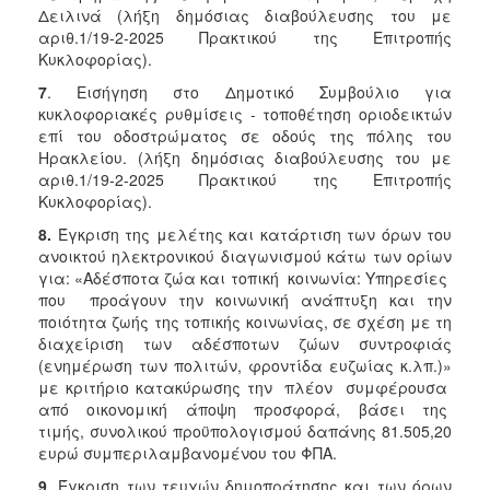
Δειλινά (λήξη δημόσιας διαβούλευσης του με
αριθ.1/19-2-2025 Πρακτικού της Επιτροπής
Κυκλοφορίας).
7
. Εισήγηση στο Δημοτικό Συμβούλιο για
κυκλοφοριακές ρυθμίσεις - τοποθέτηση οριοδεικτών
επί του οδοστρώματος σε οδούς της πόλης του
Ηρακλείου. (λήξη δημόσιας διαβούλευσης του με
αριθ.1/19-2-2025 Πρακτικού της Επιτροπής
Κυκλοφορίας).
8.
Έγκριση της μελέτης και κατάρτιση των όρων του
ανοικτού ηλεκτρονικού διαγωνισμού κάτω των ορίων
για: «Αδέσποτα ζώα και τοπική κοινωνία: Υπηρεσίες
που προάγουν την κοινωνική ανάπτυξη και την
ποιότητα ζωής της τοπικής κοινωνίας, σε σχέση με τη
διαχείριση των αδέσποτων ζώων συντροφιάς
(ενημέρωση των πολιτών, φροντίδα ευζωίας κ.λπ.)»
με κριτήριο κατακύρωσης την πλέον συμφέρουσα
από οικονομική άποψη προσφορά, βάσει της
τιμής, συνολικού προϋπολογισμού δαπάνης 81.505,20
ευρώ συμπεριλαμβανομένου του ΦΠΑ.
9
. Έγκριση των τευχών δημοπράτησης και των όρων