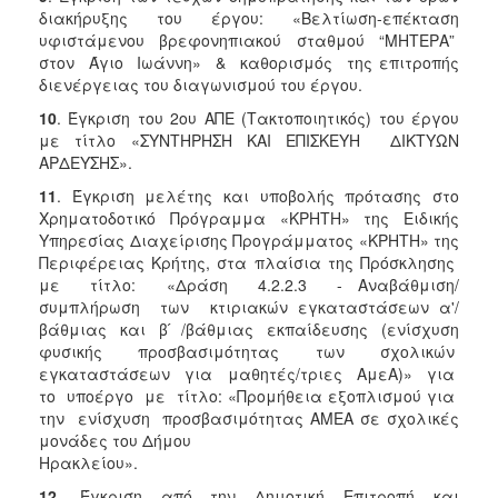
διακήρυξης του έργου: «Bελτίωση-επέκταση
υφιστάμενου βρεφονηπιακού σταθμού “ΜΗΤΕΡΑ”
στον Άγιο Ιωάννη» & καθορισμός της επιτροπής
διενέργειας του διαγωνισμού του έργου.
10
. Έγκριση του 2ου ΑΠΕ (Τακτοποιητικός) του έργου
με τίτλο «ΣΥΝΤΗΡΗΣΗ ΚΑΙ ΕΠΙΣΚΕΥΗ ΔΙΚΤΥΩΝ
ΑΡΔΕΥΣΗΣ».
11
. Έγκριση μελέτης και υποβολής πρότασης στο
Χρηματοδοτικό Πρόγραμμα «ΚΡΗΤΗ» της Ειδικής
Υπηρεσίας Διαχείρισης Προγράμματος «ΚΡΗΤΗ» της
Περιφέρειας Κρήτης, στα πλαίσια της Πρόσκλησης
με τίτλο: «Δράση 4.2.2.3 - Αναβάθμιση/
συμπλήρωση των κτιριακών εγκαταστάσεων α'/
βάθμιας και β ́/βάθμιας εκπαίδευσης (ενίσχυση
φυσικής προσβασιμότητας των σχολικών
εγκαταστάσεων για μαθητές/τριες ΑμεΑ)» για
το υποέργο με τίτλο: «Προμήθεια εξοπλισμού για
την ενίσχυση προσβασιμότητας ΑΜΕΑ σε σχολικές
μονάδες του Δήμου
Ηρακλείου».
12
. Έγκριση από την Δημοτική Επιτροπή και