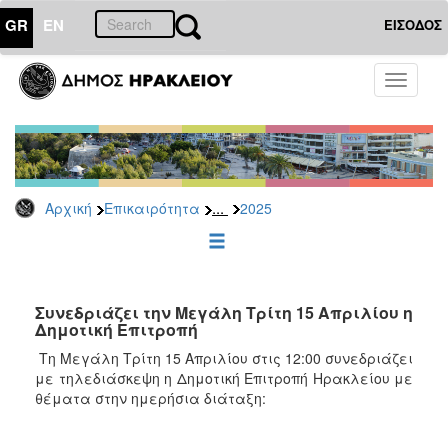
GR
EN
ΕΙΣΟΔΟΣ
ΕΠΙΚΑΙΡΟΤΗΤΑ
Toggle
navigati
Δελτία
Τύπου
Αρχείο
2026
...
Αρχική
Επικαιρότητα
2025
2025
2024
2023
2022
Συνεδριάζει την Μεγάλη Τρίτη 15 Απριλίου η
Δημοτική Επιτροπή
2021
Τη Μεγάλη Τρίτη 15 Απριλίου στις 12:00 συνεδριάζει
2020
με τηλεδιάσκεψη η Δημοτική Επιτροπή Ηρακλείου με
θέματα στην ημερήσια διάταξη:
2019
2018