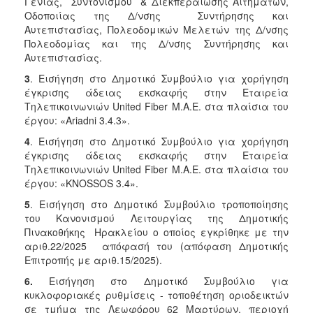
Γενιάς, Συντονισμού & Διεκπεραίωσης Αιτημάτων,
Οδοποιίας της Δ/νσης Συντήρησης και
Αυτεπιστασίας, Πολεοδομικών Μελετών της Δ/νσης
Πολεοδομίας και της Δ/νσης Συντήρησης και
Αυτεπιστασίας.
3
. Εισήγηση στο Δημοτικό Συμβούλιο για χορήγηση
έγκρισης άδειας εκσκαφής στην Εταιρεία
Τηλεπικοινωνιών United Fiber M.A.E. στα πλαίσια του
έργου: «Ariadni 3.4.3».
4
. Εισήγηση στο Δημοτικό Συμβούλιο για χορήγηση
έγκρισης άδειας εκσκαφής στην Εταιρεία
Τηλεπικοινωνιών United Fiber M.A.E. στα πλαίσια του
έργου: «KNOSSOS 3.4».
5
. Εισήγηση στο Δημοτικό Συμβούλιο τροποποίησης
του Κανονισμού Λειτουργίας της Δημοτικής
Πινακοθήκης Ηρακλείου ο οποίος εγκρίθηκε με την
αριθ.22/2025 απόφασή του (απόφαση Δημοτικής
Επιτροπής με αριθ.15/2025).
6.
Εισήγηση στο Δημοτικό Συμβούλιο για
κυκλοφοριακές ρυθμίσεις - τοποθέτηση οριοδεικτών
σε τμήμα της Λεωφόρου 62 Μαρτύρων, περιοχή