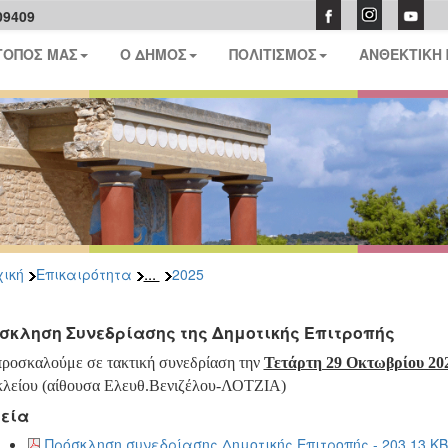
09409
ΤΟΠΟΣ ΜΑΣ
Ο ΔΗΜΟΣ
ΠΟΛΙΤΙΣΜΟΣ
ΑΝΘΕΚΤΙΚΗ
...
ική
Επικαιρότητα
2025
σκληση Συνεδρίασης της Δημοτικής Επιτροπής
προσκαλούμε σε τακτική συνεδρίαση
την
Τετάρτη 29 Οκτωβρίου 20
λείου (αίθουσα Ελευθ.Βενιζέλου-ΛΟΤΖΙΑ)
εία
Πρόσκληση συνεδρίασης Δημοτικής Επιτροπής - 203.13 KB