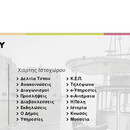
Χάρτης Ιστοχώρου
Δελτία Τύπου
Κ.Ε.Π.
Ανακοινώσεις
Τηλέφωνα
Διαγωνισμοί
e-Υπηρεσίες
Προσλήψεις
e-Αιτήματα
Διαβουλεύσεις
Η Πόλη
Εκδηλώσεις
Ιστορία
Ο Δήμος
Κνωσός
Υπηρεσίες
Μουσεία