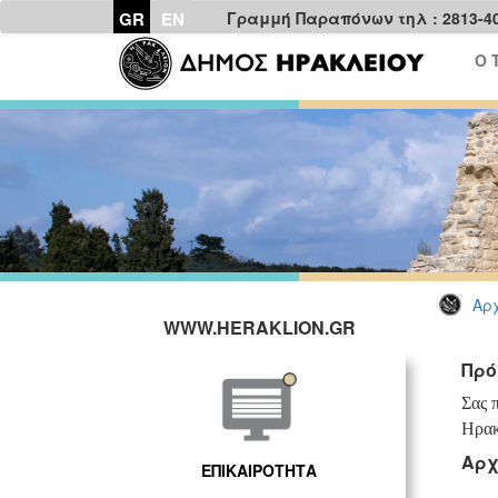
GR
EN
Γραμμή Παραπόνων τηλ : 2813-4
Ο 
Αρχ
WWW.HERAKLION.GR
Πρό
Σας 
Ηρακ
Αρχ
ΕΠΙΚΑΙΡΟΤΗΤΑ