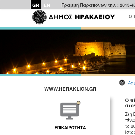
GR
EN
Γραμμή Παραπόνων τηλ : 2813-4
Ο 
Αρχ
WWW.HERAKLION.GR
Ο π
στο
Στη 
πίνα
το 2
ΕΠΙΚΑΙΡΟΤΗΤΑ
Ιστο