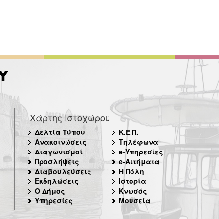
Χάρτης Ιστοχώρου
Δελτία Τύπου
Κ.Ε.Π.
Ανακοινώσεις
Τηλέφωνα
Διαγωνισμοί
e-Υπηρεσίες
Προσλήψεις
e-Αιτήματα
Διαβουλεύσεις
Η Πόλη
Εκδηλώσεις
Ιστορία
Ο Δήμος
Κνωσός
Υπηρεσίες
Μουσεία