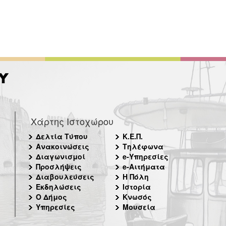
Χάρτης Ιστοχώρου
Δελτία Τύπου
Κ.Ε.Π.
Ανακοινώσεις
Τηλέφωνα
Διαγωνισμοί
e-Υπηρεσίες
Προσλήψεις
e-Αιτήματα
Διαβουλεύσεις
Η Πόλη
Εκδηλώσεις
Ιστορία
Ο Δήμος
Κνωσός
Υπηρεσίες
Μουσεία