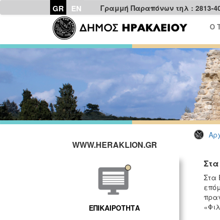
GR
EN
Γραμμή Παραπόνων τηλ : 2813-4
Ο 
Αρχ
WWW.HERAKLION.GR
Στα
Στα 
επόμ
πραγ
«Φιλ
ΕΠΙΚΑΙΡΟΤΗΤΑ