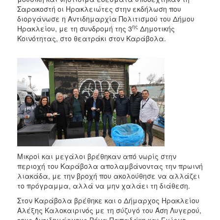
2017
Σαρακοστή οι Ηρακλειώτες στην εκδήλωση που
διοργάνωσε η Αντιδημαρχία Πολιτισμού του Δήμου
2016
ης
Ηρακλείου, με τη συνδρομή της 3
Δημοτικής
2015
Κοινότητας, στο θεατράκι στον Καράβολα.
2013
2012
2011
2010
2006
Μικροί και μεγάλοι βρέθηκαν από νωρίς στην
ΔΗΜΟΤΗΣ
περιοχή του Καράβολα απολαμβάνοντας την πρωινή
λιακάδα, με την βροχή που ακολούθησε να αλλάζει
ΕΠΙΣΚΕΠΤΗΣ
το πρόγραμμα, αλλά να μην χαλάει τη διάθεση.
Στον Καράβολα βρέθηκε και ο Δήμαρχος Ηρακλείου
ΗΡΑΚΛΕΙΟ
ΓΙΑ...
Αλέξης Καλοκαιρινός με τη σύζυγό του Άση Λυγερού,
τους Αντιδημάρχους Ρένα Παπαδάκη και Γιώργο