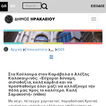
GR
EN
ΕΙΣΟΔΟΣ
ΕΠΙΚΑΙΡΟΤΗΤΑ
Toggle
navigati
Δελτία
Τύπου
Αρχείο
2026
...
Αρχική
Επικαιρότητα
2025
2025
2024
2023
2022
Στα Κούλουμα στον Καράβολα ο Αλέξης
Καλοκαιρινός: «Εύχομαι δύναμη,
2021
αισιοδοξία, καλή καρδιά και να
προσπαθούμε όλοι μαζί να αλλάξουμε την
2020
πόλη μας προς το καλύτερο. Καλή
Σαρακοστή» (video)
2019
Με κέφι, πέταγμα χαρταετού, παραδοσιακή Κρητική
2018
μουσική και νηστίσιμα εδέσματα υποδέχτηκαν τη