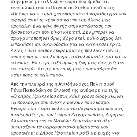
στην μικρή μεταλλική γέφυρα που βρίσκεται
ανατολικά από το Παγκρήτιο Στάδιο τονίζοντας:
«Πρέπει να πω ένα χαρακτηριστικό παράδειγμα που
αφορά αυτή τη γέφυρα και που σε όλους μας
προκαλεί ένα πόνο ψυχής στην κατάσταση που
βρίσκεται και που είναι κλειστή. Δεν μπορεί να
πραγματοποιηθεί όμως έργο εκεί, εάν ο Δήμος δεν
αποκτήσει την δικαιοδοσία για να εκτελέσει έργο.
Αυτές είναι λοιπόν εκκρεμότητες πολλών ετών τις
οποίες πρέπει να λύσουμε, ασχολούμαστε για να το
κάνουμε. Εν τω μεταξύ όμως η ζωή μας συνεχίζεται
και πιστεύω ότι με την κοινή μας προσπάθεια θα
πάει προς το καλύτερο».
Από την πλευρά της η Αντιδήμαρχος Πολιτισμού
Ρένα Παπαδάκη σε δήλωσή της ανέφερε τα εξής:
«Ο Δήμος Ηρακλείου όπως κάθε χρόνο διοργανώνει
τα Κούλουμα που συγκεντρώνουν πολύ κόσμο.
Έχουμε ένα πάρα πολύ ωραίο συγκρότημα που μας
διασκεδάζει με τον Γιώργο Ζαχαριουδάκη, Δημήτρη
Αλμπαντάκη και το Μανόλη Χρηστάκη και όλοι
δοκιμάζουν τα σαρακοστιανά εδέσματα που
προσφέρει ο Δήμος Ηρακλείου μαζί με ευχές για