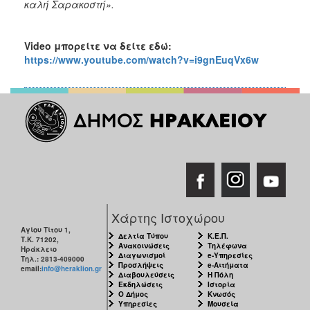
καλή Σαρακοστή».
Video μπορείτε να δείτε εδώ:
https://www.youtube.com/watch?v=i9gnEuqVx6w
Χάρτης Ιστοχώρου
Αγίου Τίτου 1,
Δελτία Τύπου
Κ.Ε.Π.
Τ.Κ. 71202,
Ανακοινώσεις
Τηλέφωνα
Ηράκλειο
Διαγωνισμοί
e-Υπηρεσίες
Τηλ.: 2813-409000
Προσλήψεις
e-Αιτήματα
email:
info@heraklion.gr
Διαβουλεύσεις
Η Πόλη
Εκδηλώσεις
Ιστορία
Ο Δήμος
Κνωσός
Υπηρεσίες
Μουσεία