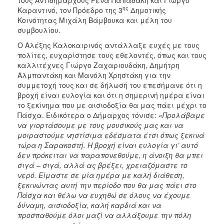
ης
Καραντινό, τον Πρόεδρο της 3
Δημοτικής
Κοινότητας Μιχάλη Βάμβουκα και μέλη του
συμβουλίου.
Ο Αλέξης Καλοκαιρινός αντάλλαξε ευχές με τους
πολίτες, ευχαρίστησε τους εθελοντές, όπως και τους
καλλιτέχνες Γιώργο Ζαχαριουδάκη, Δημήτρη
Αλμπαντάκη και Μανόλη Χρηστάκη για την
συμμετοχή τους και σε δήλωσή του επεσήμανε ότι η
βροχή είναι ευλογία και ότι η σημερινή ημέρα είναι
το ξεκίνημα που με αισιοδοξία θα μας πάει μέχρι το
Πάσχα. Ειδικότερα ο Δήμαρχος τόνισε:
«Προλάβαμε
να γιορτάσουμε με τους μουσικούς μας και να
μοιραστούμε νηστίσιμα εδέσματα έτσι όπως ξεκινά
τώρα η Σαρακοστή. Η βροχή είναι ευλογία γι’ αυτό
δεν πρόκειται να παραπονεθούμε, η άνοιξη θα μπει
σιγά – σιγά, αλλά ας βρέξει, χρειαζόμαστε το
νερό. Είμαστε σε μία ημέρα με καλή διάθεση,
ξεκινώντας αυτή την περίοδο που θα μας πάει στο
Πάσχα και θέλω να ευχηθώ σε όλους να έχουμε
δύναμη, αισιοδοξία, καλή καρδιά και να
προσπαθούμε όλοι μαζί να αλλάξουμε την πόλη