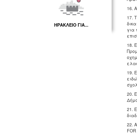
16. 
17. 
δικα
ΗΡΑΚΛΕΙΟ ΓΙΑ...
για 
επισ
18. 
Προμ
οχημ
ελασ
19. 
ειδώ
σχολ
20. 
Δήμο
21. 
διαδ
22. 
FOR 