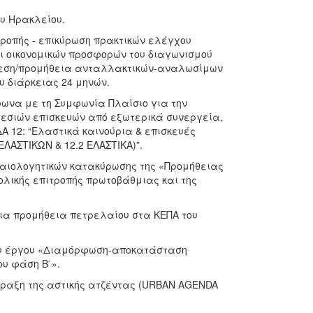
υ Ηρακλείου.
τροπής - επικύρωση πρακτικών ελέγχου
ι οικονομικών προσφορών του διαγωνισμού
ιάθεση/προμήθεια ανταλλακτικών-αναλωσίμων
 διάρκειας 24 μηνών.
φωνα με τη Συμφωνία Πλαίσιο για την
εσιών επισκευών από εξωτερικά συνεργεία,
 12: “Ελαστικά καινούρια & επισκευές
ΛΑΣΤΙΚΩΝ & 12.2 ΕΛΑΣΤΙΚΑ)”.
ικαιολογητικών κατακύρωσης της «Προμήθειας
ολικής επιτροπής πρωτοβάθμιας και της
για προμήθεια πετρελαίου στα ΚΕΠΑ του
του έργου «Διαμόρφωση-αποκατάσταση
ου φάση Β΄».
πραξη της αστικής ατζέντας (URBAN AGENDA