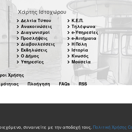
Χάρτης Ιστοχώρου
Δελτία Τύπου
Κ.Ε.Π.
Ανακοινώσεις
Τηλέφωνα
Διαγωνισμοί
e-Υπηρεσίες
Προσλήψεις
e-Αιτήματα
Διαβουλεύσεις
Η Πόλη
Εκδηλώσεις
Ιστορία
Ο Δήμος
Κνωσός
Υπηρεσίες
Μουσεία
ροι Χρήσης
ιμότητας
Πλοήγηση
FAQs
RSS
περιεχόμενο, συναινείτε με την αποδοχή τους.
Πολιτική Χρήσης C