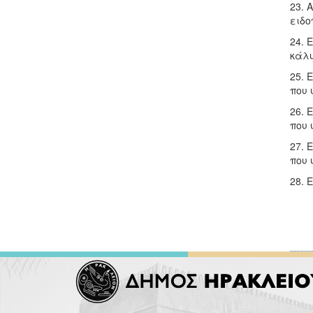
23. 
ειδο
24. 
κάλυ
25. 
που 
26. 
που 
27. 
που 
28. 