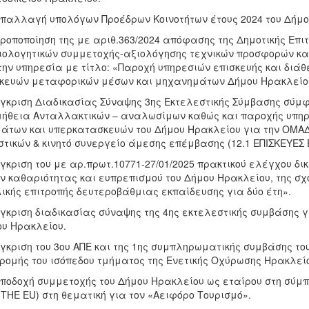
Απαλλαγή υπολόγων Προέδρων Κοινοτήτων έτους 2024 του Δήμο
Τροποποίηση της με αριθ.363/2024 απόφασης της Δημοτικής Επι
ιολογητικών συμμετοχής-αξιολόγησης τεχνικών προσφορών κα
την υπηρεσία με τίτλο: «Παροχή υπηρεσιών επισκευής και δ
κευών μεταφορικών μέσων και μηχανημάτων Δήμου Ηρακλείου
Έγκριση Διαδικασίας Σύναψης 3ης Εκτελεστικής Σύμβασης σύμ
ήθεια Ανταλλακτικών – αναλωσίμων καθώς και παροχής υπηρ
άτων και υπερκατασκευών του Δήμου Ηρακλείου για την ΟΜΑΔΑ
τικών & κινητό συνεργείο άμεσης επέμβασης (12.1 ΕΠΙΣΚΕΥΕΣ Ε
Έγκριση του με αρ.πρωτ.10771-27/01/2025 πρακτικού ελέγχου δ
ν καθαριότητας και ευπρεπισμού του Δήμου Ηρακλείου, της σχ
ικής επιτροπής δευτεροβάθμιας εκπαίδευσης για δύο έτη».
Έγκριση διαδικασίας σύναψης της 4ης εκτελεστικής συμβάσης 
υ Ηρακλείου.
Έγκριση του 3ου ΑΠΕ και της 1ης συμπληρωματικής συμβάσης 
ρομής του ισόπεδου τμήματος της Ενετικής Οχύρωσης Ηρακλεί
Αποδοχή συμμετοχής του Δήμου Ηρακλείου ως εταίρου στη σύμ
THE EU) στη θεματική για τον «Αειφόρο Τουρισμό».