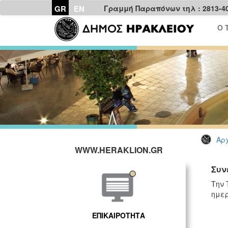
GR
EN
Γραμμή Παραπόνων τηλ : 2813-4
Ο 
Αρχ
WWW.HERAKLION.GR
Συν
Την 
ημερ
ΕΠΙΚΑΙΡΟΤΗΤΑ