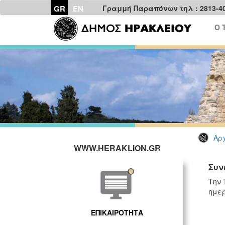
GR
EN
Γραμμή Παραπόνων τηλ : 2813-4
Ο 
Αρχ
WWW.HERAKLION.GR
Συν
Την 
ημερ
ΕΠΙΚΑΙΡΟΤΗΤΑ