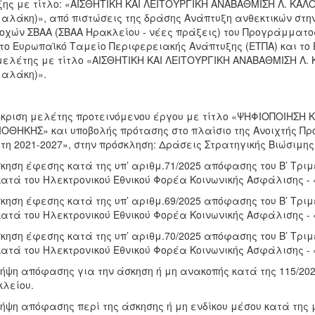
ης με τίτλο: «ΑΙΣΘΗΤΙΚΗ ΚΑΙ ΛΕΙΤΟΥΡΓΙΚΗ ΑΝΑΒΑΘΜΙΣΗ Λ. ΚΑΛΟ
αλάκη)», από πιστώσεις της δράσης Ανάπτυξη ανθεκτικών στ
οχών ΣΒΑΑ (ΣΒΑΑ Ηρακλείου - νέες πράξεις) του Προγράμματο
το Ευρωπαϊκό Ταμείο Περιφερειακής Ανάπτυξης (ΕΤΠΑ) και το 
μελέτης με τίτλο «ΑΙΣΘΗΤΙΚΗ ΚΑΙ ΛΕΙΤΟΥΡΓΙΚΗ ΑΝΑΒΑΘΜΙΣΗ Λ. 
αλάκη)».
γκριση μελέτης προτεινόμενου έργου με τίτλο «ΨΗΦΙΟΠΟΙΗΣΗ 
ΙΟΘΗΚΗΣ» και υποβολής πρότασης στο πλαίσιο της Ανοιχτής Π
τη 2021-2027», στην πρόσκληση: Δράσεις Στρατηγικής Βιώσιμης
σκηση έφεσης κατά της υπ’ αριθμ.71/2025 απόφασης του Β’ Τρι
κατά του Ηλεκτρονικού Εθνικού Φορέα Κοινωνικής Ασφάλισης - 
σκηση έφεσης κατά της υπ’ αριθμ.69/2025 απόφασης του Β’ Τρι
κατά του Ηλεκτρονικού Εθνικού Φορέα Κοινωνικής Ασφάλισης - 
σκηση έφεσης κατά της υπ’ αριθμ.70/2025 απόφασης του Β’ Τρι
κατά του Ηλεκτρονικού Εθνικού Φορέα Κοινωνικής Ασφάλισης - 
Λήψη απόφασης για την άσκηση ή μη ανακοπής κατά της 115/20
λείου.
Λήψη απόφασης περί της άσκησης ή μη ενδίκου μέσου κατά της