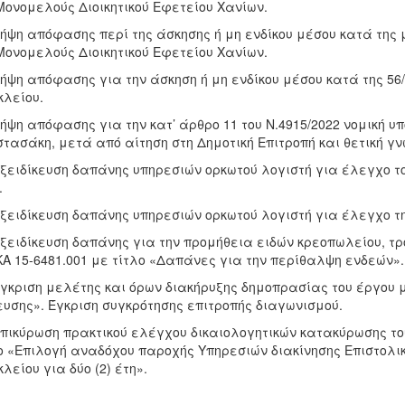
Μονομελούς Διοικητικού Εφετείου Χανίων.
Λήψη απόφασης περί της άσκησης ή μη ενδίκου μέσου κατά της
Μονομελούς Διοικητικού Εφετείου Χανίων.
Λήψη απόφασης για την άσκηση ή μη ενδίκου μέσου κατά της 56
λείου.
Λήψη απόφασης για την κατ’ άρθρο 11 του Ν.4915/2022 νομική υ
τασάκη, μετά από αίτηση στη Δημοτική Επιτροπή και θετική γν
Εξειδίκευση δαπάνης υπηρεσιών ορκωτού λογιστή για έλεγχο τ
.
Εξειδίκευση δαπάνης υπηρεσιών ορκωτού λογιστή για έλεγχο τη
Εξειδίκευση δαπάνης για την προμήθεια ειδών κρεοπωλείου, τ
ΚΑ 15-6481.001 με τίτλο «Δαπάνες για την περίθαλψη ενδεών».
Έγκριση μελέτης και όρων διακήρυξης δημοπρασίας του έργου μ
υσης». Έγκριση συγκρότησης επιτροπής διαγωνισμού.
Επικύρωση πρακτικού ελέγχου δικαιολογητικών κατακύρωσης το
ο «Επιλογή αναδόχου παροχής Υπηρεσιών διακίνησης Επιστολι
λείου για δύο (2) έτη».