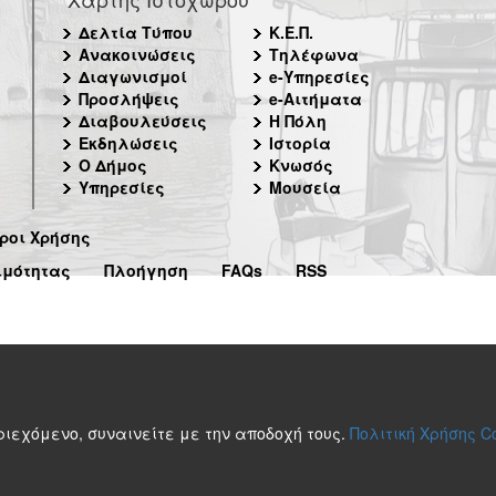
Δελτία Τύπου
Κ.Ε.Π.
Ανακοινώσεις
Τηλέφωνα
Διαγωνισμοί
e-Υπηρεσίες
Προσλήψεις
e-Αιτήματα
Διαβουλεύσεις
Η Πόλη
Εκδηλώσεις
Ιστορία
Ο Δήμος
Κνωσός
Υπηρεσίες
Μουσεία
ροι Χρήσης
ιμότητας
Πλοήγηση
FAQs
RSS
περιεχόμενο, συναινείτε με την αποδοχή τους.
Πολιτική Χρήσης C