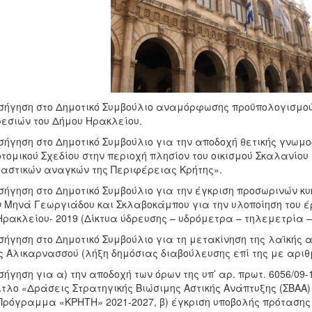
ισήγηση στο Δημοτικό Συμβούλιο αναμόρφωσης προϋπολογισμού
εσιών του Δήμου Ηρακλείου.
ισήγηση στο Δημοτικό Συμβούλιο για την αποδοχή θετικής γνωμο
τομικού Σχεδίου στην περιοχή πλησίον του οικισμού Σκαλανίου
αστικών αναγκών της Περιφέρειας Κρήτης».
ισήγηση στο Δημοτικό Συμβούλιο για την έγκριση προσωρινών 
 Μηνά Γεωργιάδου και Σκλαβοκάμπου για την υλοποίηση του έ
Ηρακλείου- 2019 (Δίκτυα ύδρευσης – υδρόμετρα – τηλεμετρία –
ισήγηση στο Δημοτικό Συμβούλιο για τη μετακίνηση της λαϊκής 
 Αλικαρνασσού (λήξη δημόσιας διαβούλευσης επί της με αριθμ
ισήγηση για α) την αποδοχή των όρων της υπ’ αρ. πρωτ. 6056/0
ίτλο «Δράσεις Στρατηγικής Βιώσιμης Αστικής Ανάπτυξης (ΣΒΑΑ
Πρόγραμμα «ΚΡΗΤΗ» 2021-2027, β) έγκριση υποβολής πρότασης 