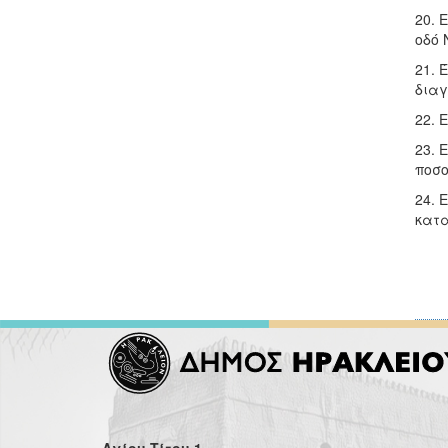
20. 
οδό 
21. 
διαγ
22. 
23. 
ποσο
24. 
κατα