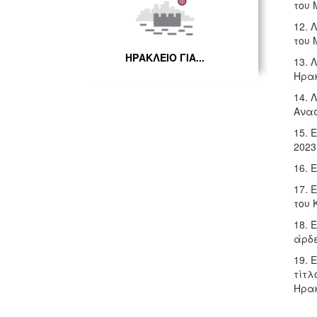
του 
12. 
του 
ΗΡΑΚΛΕΙΟ ΓΙΑ...
13. 
Ηρακ
14. 
Ανασ
15. 
2023
16. 
17. 
του 
18. 
άρδε
19. 
τίτλ
Ηρακ