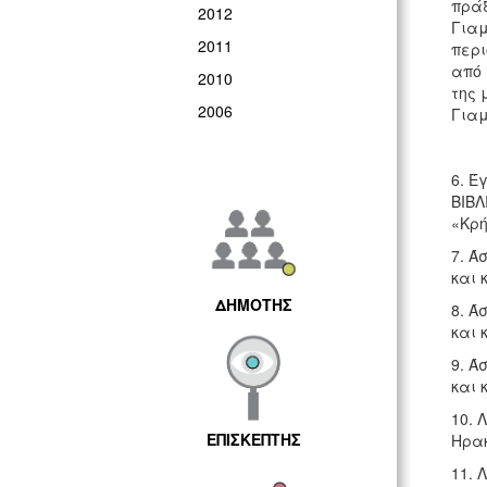
πράξ
2012
Γιαμ
2011
περι
από 
2010
της 
2006
Γιαμ
6. Έ
ΒΙΒΛ
«Κρή
7. Ά
και 
ΔΗΜΟΤΗΣ
8. Ά
και 
9. Ά
και 
10. 
ΕΠΙΣΚΕΠΤΗΣ
Ηρακ
11. 