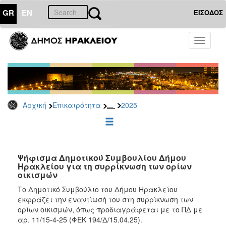
GR
EN
ΕΙΣΟΔΟΣ
ΕΠΙΚΑΙΡΟΤΗΤΑ
Toggle
navigati
Δελτία
Τύπου
Αρχείο
2026
...
Αρχική
Επικαιρότητα
2025
2025
2024
2023
2022
Ψήφισμα Δημοτικού Συμβουλίου Δήμου
Ηρακλείου για τη συρρίκνωση των ορίων
2021
οικισμών
2020
Το Δημοτικό Συμβούλιο του Δήμου Ηρακλείου
εκφράζει την εναντίωσή του στη συρρίκνωση των
2019
ορίων οικισμών, όπως προδιαγράφεται με το ΠΔ με
2018
αρ. 11/15-4-25
(ΦΕΚ 194/Δ/15.04.25).