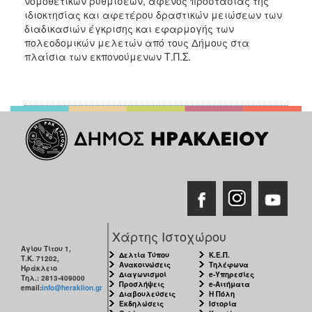
νομοθετικών ρυθμίσεων, αφενός προστασίας της
ιδιοκτησίας και αφετέρου δραστικών μειώσεων των
διαδικασιών έγκρισης και εφαρμογής των
πολεοδομικών μελετών από τους Δήμους στα
πλαίσια των εκπονούμενων Τ.Π.Σ.
Χάρτης Ιστοχώρου
Αγίου Τίτου 1,
Δελτία Τύπου
Κ.Ε.Π.
Τ.Κ. 71202,
Ανακοινώσεις
Τηλέφωνα
Ηράκλειο
Διαγωνισμοί
e-Υπηρεσίες
Τηλ.: 2813-409000
Προσλήψεις
e-Αιτήματα
email:
info@heraklion.gr
Διαβουλεύσεις
Η Πόλη
Εκδηλώσεις
Ιστορία