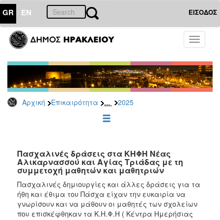
GR
EN
ΕΙΣΟΔΟΣ
ΕΠΙΚΑΙΡΟΤΗΤΑ
Toggle
navigati
Δελτία
Τύπου
Αρχείο
2026
...
Αρχική
Επικαιρότητα
2025
2025
2024
2023
2022
Πασχαλινές δράσεις στα ΚΗΦΗ Νέας
Αλικαρνασσού και Αγίας Τριάδας με τη
2021
συμμετοχή μαθητών και μαθητριών
2020
Πασχαλινές δημιουργίες και άλλες δράσεις για τα
ήθη και έθιμα του Πάσχα είχαν την ευκαιρία να
2019
γνωρίσουν και να μάθουν οι μαθητές των σχολείων
2018
που επισκέφθηκαν τα Κ.Η.Φ.Η ( Κέντρα Ημερήσιας