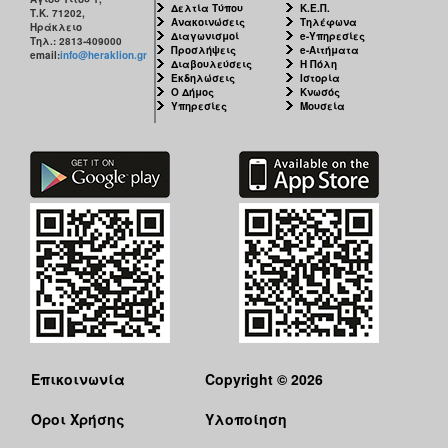
Δελτία Τύπου
Κ.Ε.Π.
Τ.Κ. 71202,
Ανακοινώσεις
Τηλέφωνα
Ηράκλειο
Διαγωνισμοί
e-Υπηρεσίες
Τηλ.: 2813-409000
Προσλήψεις
e-Αιτήματα
email:
info@heraklion.gr
Διαβουλεύσεις
Η Πόλη
Εκδηλώσεις
Ιστορία
Ο Δήμος
Κνωσός
Υπηρεσίες
Μουσεία
Επικοινωνία
Copyright © 2026
Όροι Χρήσης
Υλοποίηση