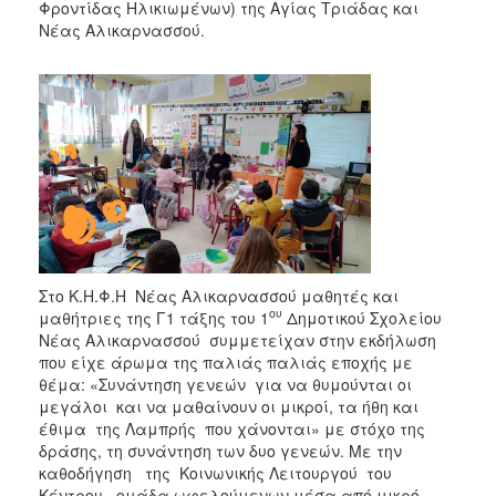
Φροντίδας Ηλικιωμένων) της Αγίας Τριάδας και
2017
Νέας Αλικαρνασσού.
2016
2015
2013
2012
2011
2010
2006
Στο Κ.Η.Φ.Η Νέας Αλικαρνασσού μαθητές και
ου
μαθήτριες της Γ1 τάξης του 1
Δημοτικού Σχολείου
Νέας Αλικαρνασσού
συμμετείχαν στην εκδήλωση
ΔΗΜΟΤΗΣ
που είχε άρωμα της παλιάς παλιάς εποχής με
θέμα: «Συνάντηση γενεών για να θυμούνται οι
ΕΠΙΣΚΕΠΤΗΣ
μεγάλοι και να μαθαίνουν οι μικροί, τα ήθη και
έθιμα της Λαμπρής που χάνονται» με στόχο της
δράσης, τη συνάντηση των δυο γενεών. Με την
ΗΡΑΚΛΕΙΟ
ΓΙΑ...
καθοδήγηση της Κοινωνικής Λειτουργού του
Κέντρου , ομάδα ωφελούμενων μέσα από μικρό