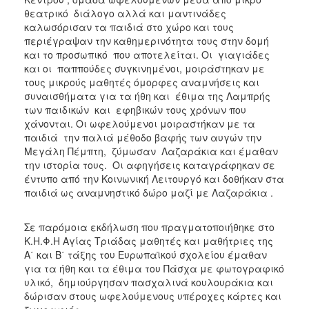
θεατρικό διάλογο αλλά και μαντινάδες
καλωσόρισαν τα παιδιά στο χώρο και τους
περιέγραψαν την καθημερινότητα τους στην δομή
και το προσωπικό που αποτελείται. Οι γιαγιάδες
και οι παππούδες συγκινημένοι, μοιράστηκαν με
τους μικρούς μαθητές όμορφες αναμνήσεις και
συναισθήματα για τα ήθη και έθιμα της Λαμπρής
των παιδικών και εφηβικών τους χρόνων που
χάνονται. Οι ωφελούμενοι μοιραστήκαν με τα
παιδιά την παλιά μέθοδο βαφής των αυγών την
Μεγάλη Πέμπτη, ζύμωσαν Λαζαράκια και έμαθαν
την ιστορία τους. Οι αφηγήσεις καταγράφηκαν σε
έντυπο από την Κοινωνική Λειτουργό και δοθήκαν στα
παιδιά ως αναμνηστικό δώρο μαζί με Λαζαράκια .
Σε παρόμοια εκδήλωση που πραγματοποιήθηκε στο
Κ.Η.Φ.Η Αγίας Τριάδας μαθητές και μαθήτριες της
Α΄ και Β΄ τάξης του Ευρωπαϊκού σχολείου έμαθαν
για τα ήθη και τα έθιμα του Πάσχα με φωτογραφικό
υλικό, δημιούργησαν πασχαλινά κουλουράκια και
δώρισαν στους ωφελούμενους υπέροχες κάρτες και